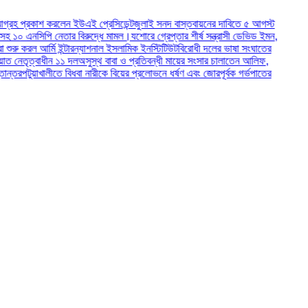
শ করলেন ইউএই প্রেসিডেন্ট
জুলাই সনদ বাস্তবায়নের দাবিতে ৫ আগস্ট
িপি নেতার বিরুদ্ধে মামল।
যশোরে গ্রেপ্তার শীর্ষ সন্ত্রাসী ডেভিড ইমন,
আর্মি ইন্টারন্যাশনাল ইসলামিক ইনস্টিটিউট
বিরোধী দলের ভাষা সংঘাতের
াধীন ১১ দল
অসুস্থ বাবা ও প্রতিবন্ধী মায়ের সংসার চালাতেন আলিফ,
াখালীতে বিধবা নারীকে বিয়ের প্রলোভনে ধর্ষণ এবং জোরপূর্বক গর্ভপাতের