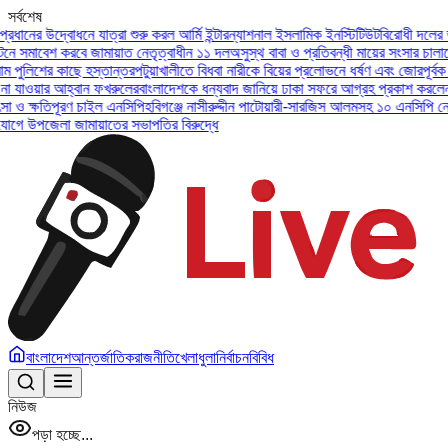
সর্বশেষ
্বোধনে যাত্রা শুরু করল আর্মি ইন্টারন্যাশনাল ইসলামিক ইনস্টিটিউট
বিরোধী দলের ভাষা সংঘাত
শ করবে জামায়াত নেতৃত্বাধীন ১১ দল
অসুস্থ বাবা ও প্রতিবন্ধী মায়ের সংসার চালাতেন আলিফ,
 কাছে হস্তান্তর
পটুয়াখালীতে বিধবা নারীকে বিয়ের প্রলোভনে ধর্ষণ এবং জোরপূর্বক গর্ভপাত
আহ্বান ফখরুলের
বাংলাদেশকে ধন্যবাদ জানিয়ে ঢাকা সফরে আগ্রহ প্রকাশ করলেন ইউএই প্রে
পূরণ চাইল এনসিপি
হবিগঞ্জে নাসীরুদ্দীন পাটোয়ারী-সারজিস আলমসহ ১০ এনসিপি নেতার বিরুদ্
 জামায়াতের সভাপতির বিরুদ্ধে
বাংলাদেশ
আন্তর্জাতিক
রাজনীতি
খেলাধুলা
নির্বাচন
বিবিধ
নিউজ
পড়া হচ্ছে...