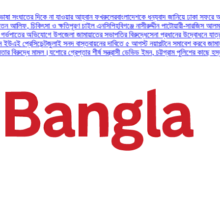
ের দিকে না যাওয়ার আহ্বান ফখরুলের
বাংলাদেশকে ধন্যবাদ জানিয়ে ঢাকা সফরে আগ্রহ প্রকা
 চিকিৎসা ও ক্ষতিপূরণ চাইল এনসিপি
হবিগঞ্জে নাসীরুদ্দীন পাটোয়ারী-সারজিস আলমসহ ১০ এনস
ের অভিযোগে উপজেলা জামায়াতের সভাপতির বিরুদ্ধে
সেনা প্রধানের উদ্বোধনে যাত্রা শুরু করল 
সিডেন্ট
জুলাই সনদ বাস্তবায়নের দাবিতে ৫ আগস্ট নয়াপল্টনে সমাবেশ করবে জামায়াত নেতৃত্ব
ধে মামল।
যশোরে গ্রেপ্তার শীর্ষ সন্ত্রাসী ডেভিড ইমন, চট্টগ্রাম পুলিশের কাছে হস্তান্তর
পটুয়