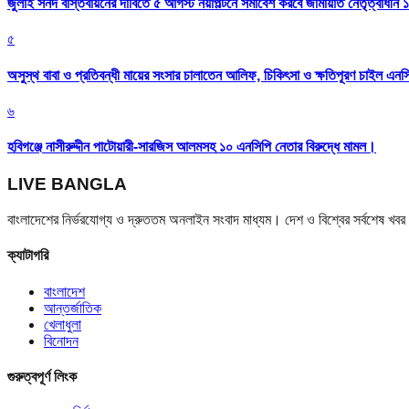
জুলাই সনদ বাস্তবায়নের দাবিতে ৫ আগস্ট নয়াপল্টনে সমাবেশ করবে জামায়াত নেতৃত্বাধীন 
৫
অসুস্থ বাবা ও প্রতিবন্ধী মায়ের সংসার চালাতেন আলিফ, চিকিৎসা ও ক্ষতিপূরণ চাইল এনস
৬
হবিগঞ্জে নাসীরুদ্দীন পাটোয়ারী-সারজিস আলমসহ ১০ এনসিপি নেতার বিরুদ্ধে মামল।
LIVE BANGLA
বাংলাদেশের নির্ভরযোগ্য ও দ্রুততম অনলাইন সংবাদ মাধ্যম। দেশ ও বিশ্বের সর্বশেষ খ
ক্যাটাগরি
বাংলাদেশ
আন্তর্জাতিক
খেলাধুলা
বিনোদন
গুরুত্বপূর্ণ লিংক