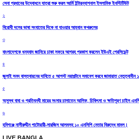
সেনা প্রধানের উদ্বোধনে যাত্রা শুরু করল আর্মি ইন্টারন্যাশনাল ইসলামিক ইনস্টিটিউট
২
বিরোধী দলের ভাষা সংঘাতের দিকে না যাওয়ার আহ্বান ফখরুলের
৩
বাংলাদেশকে ধন্যবাদ জানিয়ে ঢাকা সফরে আগ্রহ প্রকাশ করলেন ইউএই প্রেসিডেন্ট
৪
জুলাই সনদ বাস্তবায়নের দাবিতে ৫ আগস্ট নয়াপল্টনে সমাবেশ করবে জামায়াত নেতৃত্বাধীন 
৫
অসুস্থ বাবা ও প্রতিবন্ধী মায়ের সংসার চালাতেন আলিফ, চিকিৎসা ও ক্ষতিপূরণ চাইল এনস
৬
হবিগঞ্জে নাসীরুদ্দীন পাটোয়ারী-সারজিস আলমসহ ১০ এনসিপি নেতার বিরুদ্ধে মামল।
LIVE BANGLA