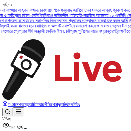
সর্বশেষ
য়ার আহ্বান ফখরুলের
বাংলাদেশকে ধন্যবাদ জানিয়ে ঢাকা সফরে আগ্রহ প্রকাশ করলেন ইউএই 
তিপূরণ চাইল এনসিপি
হবিগঞ্জে নাসীরুদ্দীন পাটোয়ারী-সারজিস আলমসহ ১০ এনসিপি নেতার বিরু
েলা জামায়াতের সভাপতির বিরুদ্ধে
সেনা প্রধানের উদ্বোধনে যাত্রা শুরু করল আর্মি ইন্টারন্য
নদ বাস্তবায়নের দাবিতে ৫ আগস্ট নয়াপল্টনে সমাবেশ করবে জামায়াত নেতৃত্বাধীন ১১ দল
অসুস
্রেপ্তার শীর্ষ সন্ত্রাসী ডেভিড ইমন, চট্টগ্রাম পুলিশের কাছে হস্তান্তর
পটুয়াখালীতে বিধবা ন
বাংলাদেশ
আন্তর্জাতিক
রাজনীতি
খেলাধুলা
নির্বাচন
বিবিধ
নিউজ
পড়া হচ্ছে...