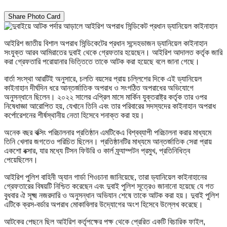
Share Photo Card
আইরিশ জাতীয় বিশাল অপরাধ সিন্ডিকেটের প্রধান সন্দেহভাজন ড্যানিয়েল কাইনাহান
সংযুক্ত আরব আমিরাতের দুবাই থেকে গ্রেফতার হয়েছেন। আইরিশ আদালত কর্তৃক জারি
করা গ্রেফতারি পরোয়ানার ভিত্তিতে তাকে আটক করা হয়েছে বলে জানা গেছে।
বার্তা সংস্থা আরটিই অনুসারে, চলতি বয়সের প্রায় চল্লিশের দিকে এই ড্যানিয়েল
কাইনাহান দীর্ঘদিন ধরে আন্তর্জাতিক অপরাধ ও সংগঠিত অপরাধের অভিযোগে
অনুসন্ধানে ছিলেন। ২০২২ সালের এপ্রিল মাসে মার্কিন যুক্তরাষ্ট্র কর্তৃক তার ওপর
নিষেধাজ্ঞা আরোপিত হয়, যেখানে তিনি এবং তার পরিবারের সদস্যদের কাইনাহান অপরাধ
কর্পোরেশনের শীর্ষস্থানীয় নেতা হিসেবে শনাক্ত করা হয়।
অনেক বছর বক্সিং পরিচালনার প্রতিষ্ঠান এমটিকেএ বিশ্বব্যাপী পরিচালনা করার মাধ্যমে
তিনি খেলার জগতেও পরিচিত ছিলেন। প্রতিষ্ঠানটির মাধ্যমে আন্তর্জাতিক সেরা প্রায়
একশো বক্সার, যার মধ্যে টিসন ফিউরি ও কার্ল ফ্র্যাম্পটন প্রমুখ, প্রতিনিধিত্ব
পেয়েছিলেন।
আইরিশ পুলিশ বাহিনী অ্যান গার্ডা শিওচানা জানিয়েছে, তারা ড্যানিয়েল কাইনাহানের
গ্রেফতারের বিষয়টি নিশ্চিত করেছেন এবং দুবাই পুলিশ সূত্রেও জানানো হয়েছে যে গত
বুধবার ঐ সূক্ষ্ম নজরদারি ও অনুসন্ধান অভিযান শেষে তাকে আটক করা হয়। দুবাই পুলিশ
এটিকে ক্রস-বর্ডার অপরাধ মোকাবিলার উদ্যোগের অংশ হিসেবে উল্লেখ করেছে।
আটকের পেছনে ছিল আইরিশ কর্তৃপক্ষের পক্ষ থেকে প্রেরিত একটি বিচারিক ফাইল,