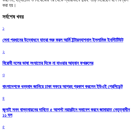
করা হয়।
সর্বশেষ খবর
১
সেনা প্রধানের উদ্বোধনে যাত্রা শুরু করল আর্মি ইন্টারন্যাশনাল ইসলামিক ইনস্টিটিউট
২
বিরোধী দলের ভাষা সংঘাতের দিকে না যাওয়ার আহ্বান ফখরুলের
৩
বাংলাদেশকে ধন্যবাদ জানিয়ে ঢাকা সফরে আগ্রহ প্রকাশ করলেন ইউএই প্রেসিডেন্ট
৪
জুলাই সনদ বাস্তবায়নের দাবিতে ৫ আগস্ট নয়াপল্টনে সমাবেশ করবে জামায়াত নেতৃত্বাধীন
১১ দল
৫