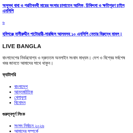
অসুস্থ বাবা ও প্রতিবন্ধী মায়ের সংসার চালাতেন আলিফ, চিকিৎসা ও ক্ষতিপূরণ চাইল
এনসিপি
৬
হবিগঞ্জে নাসীরুদ্দীন পাটোয়ারী-সারজিস আলমসহ ১০ এনসিপি নেতার বিরুদ্ধে মামল।
LIVE BANGLA
বাংলাদেশের নির্ভরযোগ্য ও দ্রুততম অনলাইন সংবাদ মাধ্যম। দেশ ও বিশ্বের সর্বশেষ
খবর জানতে আমাদের সাথে থাকুন।
ক্যাটাগরি
বাংলাদেশ
আন্তর্জাতিক
খেলাধুলা
বিনোদন
গুরুত্বপূর্ণ লিংক
সংসদ নির্বাচন ২০২৬
আমাদের সম্পর্কে