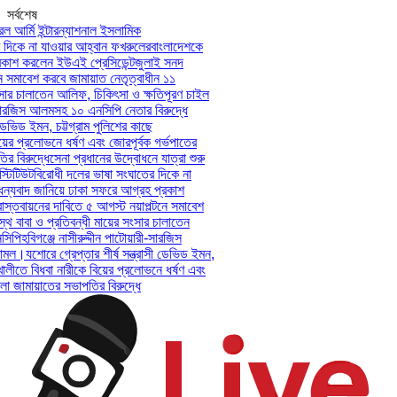
সর্বশেষ
আর্মি ইন্টারন্যাশনাল ইসলামিক
িকে না যাওয়ার আহ্বান ফখরুলের
বাংলাদেশকে
াশ করলেন ইউএই প্রেসিডেন্ট
জুলাই সনদ
সমাবেশ করবে জামায়াত নেতৃত্বাধীন ১১
ার চালাতেন আলিফ, চিকিৎসা ও ক্ষতিপূরণ চাইল
সারজিস আলমসহ ১০ এনসিপি নেতার বিরুদ্ধে
েভিড ইমন, চট্টগ্রাম পুলিশের কাছে
ের প্রলোভনে ধর্ষণ এবং জোরপূর্বক গর্ভপাতের
িরুদ্ধে
সেনা প্রধানের উদ্বোধনে যাত্রা শুরু
িটিউট
বিরোধী দলের ভাষা সংঘাতের দিকে না
যবাদ জানিয়ে ঢাকা সফরে আগ্রহ প্রকাশ
তবায়নের দাবিতে ৫ আগস্ট নয়াপল্টনে সমাবেশ
 বাবা ও প্রতিবন্ধী মায়ের সংসার চালাতেন
পি
হবিগঞ্জে নাসীরুদ্দীন পাটোয়ারী-সারজিস
মল।
যশোরে গ্রেপ্তার শীর্ষ সন্ত্রাসী ডেভিড ইমন,
লীতে বিধবা নারীকে বিয়ের প্রলোভনে ধর্ষণ এবং
ামায়াতের সভাপতির বিরুদ্ধে