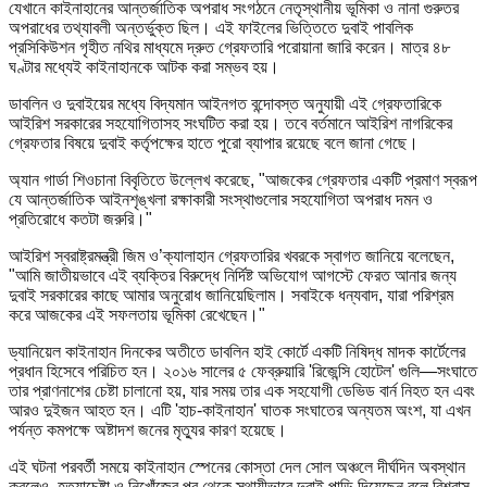
যেখানে কাইনাহানের আন্তর্জাতিক অপরাধ সংগঠনে নেতৃস্থানীয় ভূমিকা ও নানা গুরুতর
অপরাধের তথ্যাবলী অন্তর্ভুক্ত ছিল। এই ফাইলের ভিত্তিতে দুবাই পাবলিক
প্রসিকিউশন গৃহীত নথির মাধ্যমে দ্রুত গ্রেফতারি পরোয়ানা জারি করেন। মাত্র ৪৮
ঘণ্টার মধ্যেই কাইনাহানকে আটক করা সম্ভব হয়।
ডাবলিন ও দুবাইয়ের মধ্যে বিদ্যমান আইনগত বন্দোবস্ত অনুযায়ী এই গ্রেফতারিকে
আইরিশ সরকারের সহযোগিতাসহ সংঘটিত করা হয়। তবে বর্তমানে আইরিশ নাগরিকের
গ্রেফতার বিষয়ে দুবাই কর্তৃপক্ষের হাতে পুরো ব্যাপার রয়েছে বলে জানা গেছে।
অ্যান গার্ডা শিওচানা বিবৃতিতে উল্লেখ করেছে, "আজকের গ্রেফতার একটি প্রমাণ স্বরূপ
যে আন্তর্জাতিক আইনশৃঙ্খলা রক্ষাকারী সংস্থাগুলোর সহযোগিতা অপরাধ দমন ও
প্রতিরোধে কতটা জরুরি।"
আইরিশ স্বরাষ্ট্রমন্ত্রী জিম ও’ক্যালাহান গ্রেফতারির খবরকে স্বাগত জানিয়ে বলেছেন,
"আমি জাতীয়ভাবে এই ব্যক্তির বিরুদ্ধে নির্দিষ্ট অভিযোগ আগস্টে ফেরত আনার জন্য
দুবাই সরকারের কাছে আমার অনুরোধ জানিয়েছিলাম। সবাইকে ধন্যবাদ, যারা পরিশ্রম
করে আজকের এই সফলতায় ভূমিকা রেখেছেন।"
ড্যানিয়েল কাইনাহান দিনকের অতীতে ডাবলিন হাই কোর্টে একটি নিষিদ্ধ মাদক কার্টেলের
প্রধান হিসেবে পরিচিত হন। ২০১৬ সালের ৫ ফেব্রুয়ারি 'রিজেন্সি হোটেল' গুলি—সংঘাতে
তার প্রাণনাশের চেষ্টা চালানো হয়, যার সময় তার এক সহযোগী ডেভিড বার্ন নিহত হন এবং
আরও দুইজন আহত হন। এটি 'হাচ-কাইনাহান' ঘাতক সংঘাতের অন্যতম অংশ, যা এখন
পর্যন্ত কমপক্ষে অষ্টাদশ জনের মৃত্যুর কারণ হয়েছে।
এই ঘটনা পরবর্তী সময়ে কাইনাহান স্পেনের কোস্তা দেল সোল অঞ্চলে দীর্ঘদিন অবস্থান
করলেও, হত্যাচেষ্টা ও নিখোঁজের পর থেকে স্থায়ীভাবে দুবাই পাড়ি দিয়েছেন বলে বিশ্বাস