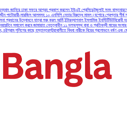
জানিয়ে ঢাকা সফরে আগ্রহ প্রকাশ করলেন ইউএই প্রেসিডেন্ট
জুলাই সনদ বাস্তবায়নের দাবি
 পাটোয়ারী-সারজিস আলমসহ ১০ এনসিপি নেতার বিরুদ্ধে মামল।
যশোরে গ্রেপ্তার শীর্ষ সন্ত্রাস
ানের উদ্বোধনে যাত্রা শুরু করল আর্মি ইন্টারন্যাশনাল ইসলামিক ইনস্টিটিউট
বিরোধী দলের ভাষ
ে সমাবেশ করবে জামায়াত নেতৃত্বাধীন ১১ দল
অসুস্থ বাবা ও প্রতিবন্ধী মায়ের সংসার চালাত
্রাম পুলিশের কাছে হস্তান্তর
পটুয়াখালীতে বিধবা নারীকে বিয়ের প্রলোভনে ধর্ষণ এবং জোরপূর্বক