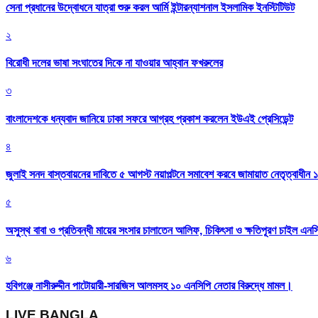
সেনা প্রধানের উদ্বোধনে যাত্রা শুরু করল আর্মি ইন্টারন্যাশনাল ইসলামিক ইনস্টিটিউট
২
বিরোধী দলের ভাষা সংঘাতের দিকে না যাওয়ার আহ্বান ফখরুলের
৩
বাংলাদেশকে ধন্যবাদ জানিয়ে ঢাকা সফরে আগ্রহ প্রকাশ করলেন ইউএই প্রেসিডেন্ট
৪
জুলাই সনদ বাস্তবায়নের দাবিতে ৫ আগস্ট নয়াপল্টনে সমাবেশ করবে জামায়াত নেতৃত্বাধীন 
৫
অসুস্থ বাবা ও প্রতিবন্ধী মায়ের সংসার চালাতেন আলিফ, চিকিৎসা ও ক্ষতিপূরণ চাইল এনস
৬
হবিগঞ্জে নাসীরুদ্দীন পাটোয়ারী-সারজিস আলমসহ ১০ এনসিপি নেতার বিরুদ্ধে মামল।
LIVE BANGLA