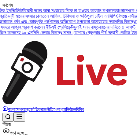
সর্বশেষ
্টিটিউট
বিরোধী দলের ভাষা সংঘাতের দিকে না যাওয়ার আহ্বান ফখরুলের
বাংলাদেশকে ধন্যবাদ 
্ধী মায়ের সংসার চালাতেন আলিফ, চিকিৎসা ও ক্ষতিপূরণ চাইল এনসিপি
হবিগঞ্জে নাসীরুদ্দীন
নে ধর্ষণ এবং জোরপূর্বক গর্ভপাতের অভিযোগে উপজেলা জামায়াতের সভাপতির বিরুদ্ধে
সেনা প্রধ
আগ্রহ প্রকাশ করলেন ইউএই প্রেসিডেন্ট
জুলাই সনদ বাস্তবায়নের দাবিতে ৫ আগস্ট নয়াপল্টন
 আলমসহ ১০ এনসিপি নেতার বিরুদ্ধে মামল।
যশোরে গ্রেপ্তার শীর্ষ সন্ত্রাসী ডেভিড ইমন, চট্টগ
বাংলাদেশ
আন্তর্জাতিক
রাজনীতি
খেলাধুলা
নির্বাচন
বিবিধ
নিউজ
পড়া হচ্ছে...