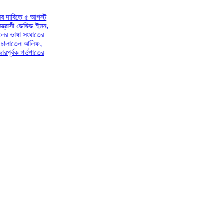
তে ৫ আগস্ট
ী ডেভিড ইমন,
া সংঘাতের
েন আলিফ,
 গর্ভপাতের