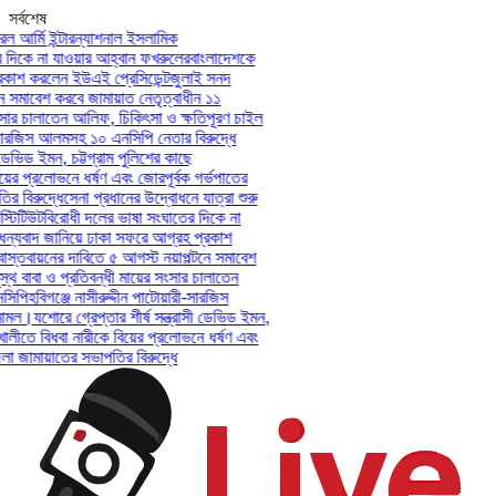
সর্বশেষ
আর্মি ইন্টারন্যাশনাল ইসলামিক
িকে না যাওয়ার আহ্বান ফখরুলের
বাংলাদেশকে
াশ করলেন ইউএই প্রেসিডেন্ট
জুলাই সনদ
সমাবেশ করবে জামায়াত নেতৃত্বাধীন ১১
ার চালাতেন আলিফ, চিকিৎসা ও ক্ষতিপূরণ চাইল
সারজিস আলমসহ ১০ এনসিপি নেতার বিরুদ্ধে
েভিড ইমন, চট্টগ্রাম পুলিশের কাছে
ের প্রলোভনে ধর্ষণ এবং জোরপূর্বক গর্ভপাতের
বিরুদ্ধে
সেনা প্রধানের উদ্বোধনে যাত্রা শুরু
িটিউট
বিরোধী দলের ভাষা সংঘাতের দিকে না
্যবাদ জানিয়ে ঢাকা সফরে আগ্রহ প্রকাশ
্তবায়নের দাবিতে ৫ আগস্ট নয়াপল্টনে সমাবেশ
 বাবা ও প্রতিবন্ধী মায়ের সংসার চালাতেন
পি
হবিগঞ্জে নাসীরুদ্দীন পাটোয়ারী-সারজিস
মল।
যশোরে গ্রেপ্তার শীর্ষ সন্ত্রাসী ডেভিড ইমন,
লীতে বিধবা নারীকে বিয়ের প্রলোভনে ধর্ষণ এবং
ামায়াতের সভাপতির বিরুদ্ধে