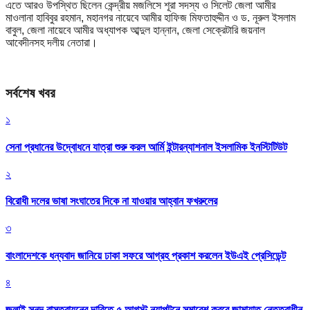
এতে আরও উপস্থিত ছিলেন কেন্দ্রীয় মজলিসে শূরা সদস্য ও সিলেট জেলা আমীর
মাওলানা হাবিবুর রহমান, মহানগর নায়েবে আমীর হাফিজ মিফতাহুদ্দীন ও ড. নূরুল ইসলাম
বাবুল, জেলা নায়েবে আমীর অধ্যাপক আব্দুল হান্নান, জেলা সেক্রেটারি জয়নাল
আবেদীনসহ দলীয় নেতারা।
সর্বশেষ খবর
১
সেনা প্রধানের উদ্বোধনে যাত্রা শুরু করল আর্মি ইন্টারন্যাশনাল ইসলামিক ইনস্টিটিউট
২
বিরোধী দলের ভাষা সংঘাতের দিকে না যাওয়ার আহ্বান ফখরুলের
৩
বাংলাদেশকে ধন্যবাদ জানিয়ে ঢাকা সফরে আগ্রহ প্রকাশ করলেন ইউএই প্রেসিডেন্ট
৪
জুলাই সনদ বাস্তবায়নের দাবিতে ৫ আগস্ট নয়াপল্টনে সমাবেশ করবে জামায়াত নেতৃত্বাধীন