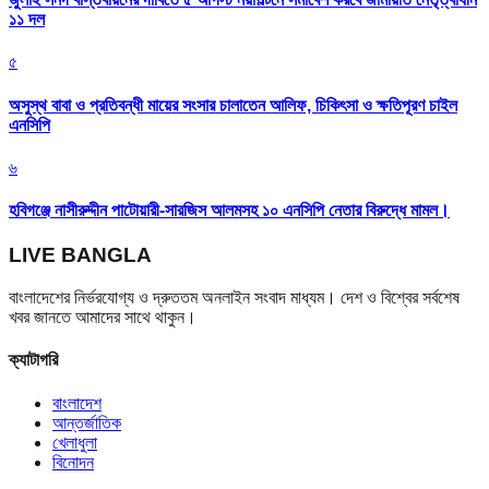
১১ দল
৫
অসুস্থ বাবা ও প্রতিবন্ধী মায়ের সংসার চালাতেন আলিফ, চিকিৎসা ও ক্ষতিপূরণ চাইল
এনসিপি
৬
হবিগঞ্জে নাসীরুদ্দীন পাটোয়ারী-সারজিস আলমসহ ১০ এনসিপি নেতার বিরুদ্ধে মামল।
LIVE BANGLA
বাংলাদেশের নির্ভরযোগ্য ও দ্রুততম অনলাইন সংবাদ মাধ্যম। দেশ ও বিশ্বের সর্বশেষ
খবর জানতে আমাদের সাথে থাকুন।
ক্যাটাগরি
বাংলাদেশ
আন্তর্জাতিক
খেলাধুলা
বিনোদন