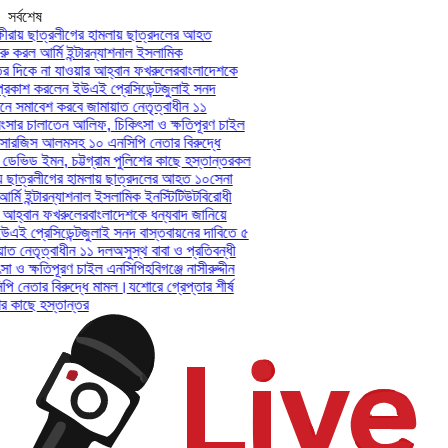
সর্বশেষ
ীরায় ছাত্রলীগের হামলায় ছাত্রদলের আহত
 করল আর্মি ইন্টারন্যাশনাল ইসলামিক
 দিকে না যাওয়ার আহ্বান ফখরুলের
বাংলাদেশকে
রকাশ করলেন ইউএই প্রেসিডেন্ট
জুলাই সনদ
ে সমাবেশ করবে জামায়াত নেতৃত্বাধীন ১১
ংসার চালাতেন আলিফ, চিকিৎসা ও ক্ষতিপূরণ চাইল
ী-সারজিস আলমসহ ১০ এনসিপি নেতার বিরুদ্ধে
 ডেভিড ইমন, চট্টগ্রাম পুলিশের কাছে হস্তান্তর
কল
় ছাত্রলীগের হামলায় ছাত্রদলের আহত ১০
সেনা
মি ইন্টারন্যাশনাল ইসলামিক ইনস্টিটিউট
বিরোধী
আহ্বান ফখরুলের
বাংলাদেশকে ধন্যবাদ জানিয়ে
 প্রেসিডেন্ট
জুলাই সনদ বাস্তবায়নের দাবিতে ৫
ত নেতৃত্বাধীন ১১ দল
অসুস্থ বাবা ও প্রতিবন্ধী
 ও ক্ষতিপূরণ চাইল এনসিপি
হবিগঞ্জে নাসীরুদ্দীন
নেতার বিরুদ্ধে মামল।
যশোরে গ্রেপ্তার শীর্ষ
র কাছে হস্তান্তর