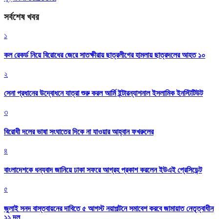
সর্বশেষ খবর
১
কল রেকর্ড নিয়ে বিরোধের জেরে সাতক্ষীরায় ছাত্রলীগের হামলায় ছাত্রদলের আহত ১০
২
সেনা প্রধানের উদ্বোধনে যাত্রা শুরু করল আর্মি ইন্টারন্যাশনাল ইসলামিক ইনস্টিটিউট
৩
বিরোধী দলের ভাষা সংঘাতের দিকে না যাওয়ার আহ্বান ফখরুলের
৪
বাংলাদেশকে ধন্যবাদ জানিয়ে ঢাকা সফরে আগ্রহ প্রকাশ করলেন ইউএই প্রেসিডেন্ট
৫
জুলাই সনদ বাস্তবায়নের দাবিতে ৫ আগস্ট নয়াপল্টনে সমাবেশ করবে জামায়াত নেতৃত্বাধীন
১১ দল