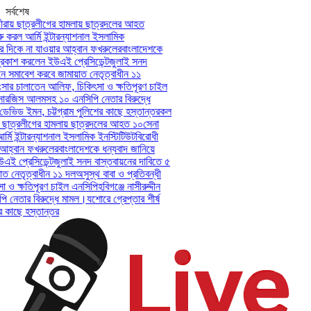
সর্বশেষ
রায় ছাত্রলীগের হামলায় ছাত্রদলের আহত
 করল আর্মি ইন্টারন্যাশনাল ইসলামিক
দিকে না যাওয়ার আহ্বান ফখরুলের
বাংলাদেশকে
কাশ করলেন ইউএই প্রেসিডেন্ট
জুলাই সনদ
 সমাবেশ করবে জামায়াত নেতৃত্বাধীন ১১
সার চালাতেন আলিফ, চিকিৎসা ও ক্ষতিপূরণ চাইল
-সারজিস আলমসহ ১০ এনসিপি নেতার বিরুদ্ধে
 ডেভিড ইমন, চট্টগ্রাম পুলিশের কাছে হস্তান্তর
কল
় ছাত্রলীগের হামলায় ছাত্রদলের আহত ১০
সেনা
মি ইন্টারন্যাশনাল ইসলামিক ইনস্টিটিউট
বিরোধী
হ্বান ফখরুলের
বাংলাদেশকে ধন্যবাদ জানিয়ে
 প্রেসিডেন্ট
জুলাই সনদ বাস্তবায়নের দাবিতে ৫
 নেতৃত্বাধীন ১১ দল
অসুস্থ বাবা ও প্রতিবন্ধী
ও ক্ষতিপূরণ চাইল এনসিপি
হবিগঞ্জে নাসীরুদ্দীন
েতার বিরুদ্ধে মামল।
যশোরে গ্রেপ্তার শীর্ষ
 কাছে হস্তান্তর