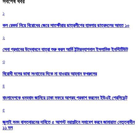
সর্বশেষ খবর
১
কল রেকর্ড নিয়ে বিরোধের জেরে সাতক্ষীরায় ছাত্রলীগের হামলায় ছাত্রদলের আহত ১০
২
সেনা প্রধানের উদ্বোধনে যাত্রা শুরু করল আর্মি ইন্টারন্যাশনাল ইসলামিক ইনস্টিটিউট
৩
বিরোধী দলের ভাষা সংঘাতের দিকে না যাওয়ার আহ্বান ফখরুলের
৪
বাংলাদেশকে ধন্যবাদ জানিয়ে ঢাকা সফরে আগ্রহ প্রকাশ করলেন ইউএই প্রেসিডেন্ট
৫
জুলাই সনদ বাস্তবায়নের দাবিতে ৫ আগস্ট নয়াপল্টনে সমাবেশ করবে জামায়াত নেতৃত্বাধীন
১১ দল