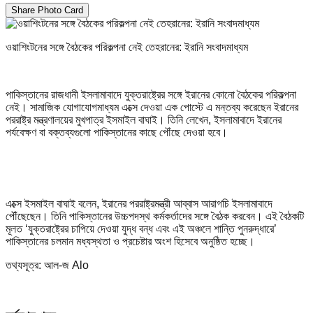
Share Photo Card
ওয়াশিংটনের সঙ্গে বৈঠকের পরিকল্পনা নেই তেহরানের: ইরানি সংবাদমাধ্যম
পাকিস্তানের রাজধানী ইসলামাবাদে যুক্তরাষ্ট্রের সঙ্গে ইরানের কোনো বৈঠকের পরিকল্পনা
নেই। সামাজিক যোগাযোগমাধ্যম এক্সে দেওয়া এক পোস্টে এ মন্তব্য করেছেন ইরানের
পররাষ্ট্র মন্ত্রণালয়ের মুখপাত্র ইসমাইল বাঘাই। তিনি লেখেন, ইসলামাবাদে ইরানের
পর্যবেক্ষণ বা বক্তব্যগুলো পাকিস্তানের কাছে পৌঁছে দেওয়া হবে।
এক্সে ইসমাইল বাঘাই বলেন, ইরানের পররাষ্ট্রমন্ত্রী আব্বাস আরাগচি ইসলামাবাদে
পৌঁছেছেন। তিনি পাকিস্তানের উচ্চপদস্থ কর্মকর্তাদের সঙ্গে বৈঠক করবেন। এই বৈঠকটি
মূলত ‘যুক্তরাষ্ট্রের চাপিয়ে দেওয়া যুদ্ধ বন্ধ এবং এই অঞ্চলে শান্তি পুনরুদ্ধারে’
পাকিস্তানের চলমান মধ্যস্থতা ও প্রচেষ্টার অংশ হিসেবে অনুষ্ঠিত হচ্ছে।
তথ্যসূত্র: আল-জ Alo