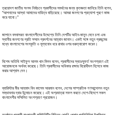
ত্রয়োদশ জাতীয় সংসদ নির্বাচনে প্রবাসীদের সমর্থনের জন্য কৃতজ্ঞতা জানিয়ে তিনি বলেন,
“আপনাদের আস্থা আমাদের দায়িত্ব বাড়িয়েছে। আমরা জনগণের প্রত্যাশা পূরণে কাজ
করে যাবো।”
জাপানে বসবাসরত বাংলাদেশীদের উদ্দেশ্যে তিনি দেশটির আইন-কানুন মেনে চলা এবং
স্থানীয় জনগণের প্রতি সম্মান প্রদর্শনের আহ্বান জানান। একই সঙ্গে নতুন প্রজন্মের
মধ্যে বাংলাদেশের সংস্কৃতি ও মূল্যবোধ ধরে রাখার ওপর গুরুত্বারোপ করেন।
বিশেষ অতিথি সাইফুল আলম খান মিলন বলেন, প্রবাসীদের স্বতঃস্ফূর্ত অংশগ্রহণ এই
আয়োজনকে অর্থবহ করেছে। তিনি প্রবাসীদের অধিকার রক্ষায় বিরোধীদল হিসেবে কাজ
করার আশ্বাস দেন।
ব্যারিস্টার মীর আহমাদ বিন কাসেম আরমান বলেন, দেশের সাম্প্রতিক গণআন্দোলন নতুন
সম্ভাবনার দ্বার উন্মোচন করেছে। এই অগ্রযাত্রা সফল করতে দেশে-বিদেশে সকল
বাংলাদেশীর সম্মিলিত অংশগ্রহণ প্রয়োজন।
অনুষ্ঠানে প্রবাসী বাংলাদেশী কমিউনিটির বিভিন্ন শ্রেণি-পেশার প্রতিনিধিরা উপস্থিত