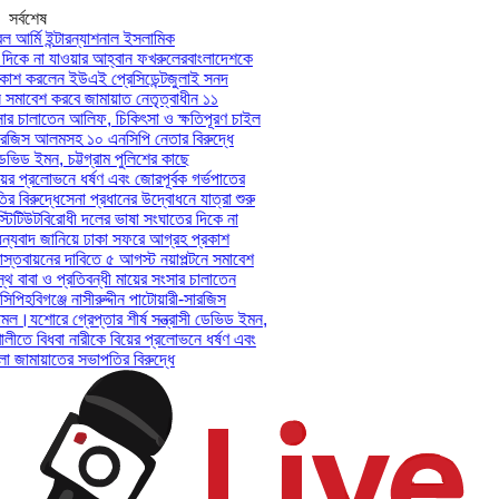
সর্বশেষ
আর্মি ইন্টারন্যাশনাল ইসলামিক
িকে না যাওয়ার আহ্বান ফখরুলের
বাংলাদেশকে
শ করলেন ইউএই প্রেসিডেন্ট
জুলাই সনদ
সমাবেশ করবে জামায়াত নেতৃত্বাধীন ১১
ার চালাতেন আলিফ, চিকিৎসা ও ক্ষতিপূরণ চাইল
সারজিস আলমসহ ১০ এনসিপি নেতার বিরুদ্ধে
েভিড ইমন, চট্টগ্রাম পুলিশের কাছে
ের প্রলোভনে ধর্ষণ এবং জোরপূর্বক গর্ভপাতের
িরুদ্ধে
সেনা প্রধানের উদ্বোধনে যাত্রা শুরু
িটিউট
বিরোধী দলের ভাষা সংঘাতের দিকে না
যবাদ জানিয়ে ঢাকা সফরে আগ্রহ প্রকাশ
তবায়নের দাবিতে ৫ আগস্ট নয়াপল্টনে সমাবেশ
 বাবা ও প্রতিবন্ধী মায়ের সংসার চালাতেন
পি
হবিগঞ্জে নাসীরুদ্দীন পাটোয়ারী-সারজিস
মল।
যশোরে গ্রেপ্তার শীর্ষ সন্ত্রাসী ডেভিড ইমন,
লীতে বিধবা নারীকে বিয়ের প্রলোভনে ধর্ষণ এবং
ামায়াতের সভাপতির বিরুদ্ধে