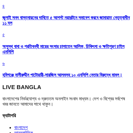
৪
জুলাই সনদ বাস্তবায়নের দাবিতে ৫ আগস্ট নয়াপল্টনে সমাবেশ করবে জামায়াত নেতৃত্বাধীন
১১ দল
৫
অসুস্থ বাবা ও প্রতিবন্ধী মায়ের সংসার চালাতেন আলিফ, চিকিৎসা ও ক্ষতিপূরণ চাইল
এনসিপি
৬
হবিগঞ্জে নাসীরুদ্দীন পাটোয়ারী-সারজিস আলমসহ ১০ এনসিপি নেতার বিরুদ্ধে মামল।
LIVE BANGLA
বাংলাদেশের নির্ভরযোগ্য ও দ্রুততম অনলাইন সংবাদ মাধ্যম। দেশ ও বিশ্বের সর্বশেষ
খবর জানতে আমাদের সাথে থাকুন।
ক্যাটাগরি
বাংলাদেশ
আন্তর্জাতিক