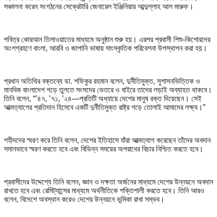
সঞ্চালনা করেন সংগঠনের সেক্রেটারি জেনারেল ইঞ্জিনিয়ার আব্দুল্লাহ আল মারুফ।
পবিত্র কোরআন তিলাওয়াতের মাধ্যমে অনুষ্ঠান শুরু হয়। এরপর প্রবাসী শিশু-কিশোরদের
অংশগ্রহণে বাংলা, আরবি ও জাপানি ভাষায় সাংস্কৃতিক পরিবেশনা উপস্থাপন করা হয়।
প্রধান অতিথির বক্তব্যে ডা. শফিকুর রহমান বলেন, দুর্নীতিমুক্ত, সুশাসনভিত্তিক ও
মানবিক বাংলাদেশ গড়ে তুলতে সংসদের ভেতরে ও বাইরে তাদের লড়াই অব্যাহত থাকবে।
তিনি বলেন, “’৪৭, ’৭১, ’২৪—প্রতিটি অধ্যায়ে দেশের মানুষ রক্ত দিয়েছেন। সেই
আত্মত্যাগের প্রতিদান হিসেবে একটি দুর্নীতিমুক্ত রাষ্ট্র গড়ে তোলাই আমাদের লক্ষ্য।”
শহীদদের স্মরণ করে তিনি বলেন, দেশের ইতিহাসে যাঁরা আত্মত্যাগ করেছেন তাঁদের অবদান
সমানভাবে স্মরণ করতে হবে এবং বিভিন্ন সময়ের অপরাধের বিচার নিশ্চিত করতে হবে।
প্রবাসীদের উদ্দেশ্যে তিনি বলেন, জ্ঞান ও দক্ষতা অর্জনের মাধ্যমে দেশের উন্নয়নে অবদান
রাখতে হবে এবং রেমিট্যান্সের মাধ্যমে অর্থনীতিকে শক্তিশালী করতে হবে। তিনি আরও
বলেন, বিদেশে অবস্থান করেও দেশের উন্নয়নে ভূমিকা রাখা সম্ভব।