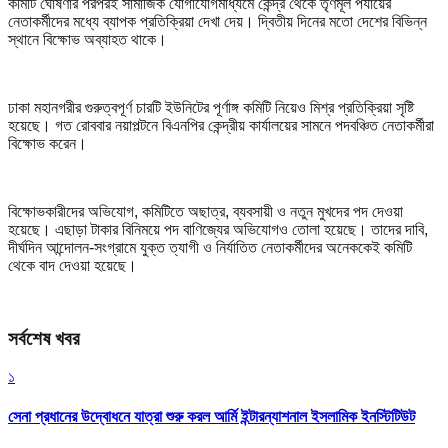
কমিটি ঘোষণার পরপরই সামাজিক যোগাযোগমাধ্যমে কেন্দ্র থেকে তৃণমূল পর্যায়ের
নেতাকর্মীদের মধ্যে ব্যাপক প্রতিক্রিয়া দেখা দেয়। দ্বিতীয় দিনের মতো দেশের বিভিন্ন
স্থানে বিক্ষোভ অব্যাহত থাকে।
ঢাকা মহানগরীর গুরুত্বপূর্ণ চারটি ইউনিটের পূর্ণাঙ্গ কমিটি নিয়েও মিশ্র প্রতিক্রিয়া সৃষ্টি
হয়েছে। গত রোববার নয়াপল্টনে বিএনপির কেন্দ্রীয় কার্যালয়ের সামনে পদবঞ্চিত নেতাকর্মীরা
বিক্ষোভ করেন।
বিক্ষোভকারীদের অভিযোগ, কমিটিতে অছাত্র, ব্যবসায়ী ও নতুন মুখদের পদ দেওয়া
হয়েছে। এছাড়া টাকার বিনিময়ে পদ বাণিজ্যের অভিযোগও তোলা হয়েছে। তাদের দাবি,
দীর্ঘদিন আন্দোলন-সংগ্রামে যুক্ত ত্যাগী ও নির্যাতিত নেতাকর্মীদের অনেককেই কমিটি
থেকে বাদ দেওয়া হয়েছে।
সর্বশেষ খবর
১
সেনা প্রধানের উদ্বোধনে যাত্রা শুরু করল আর্মি ইন্টারন্যাশনাল ইসলামিক ইনস্টিটিউট