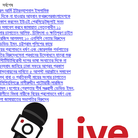
সর্বশেষ
আর্মি ইন্টারন্যাশনাল ইসলামিক
িকে না যাওয়ার আহ্বান ফখরুলের
বাংলাদেশকে
াশ করলেন ইউএই প্রেসিডেন্ট
জুলাই সনদ
সমাবেশ করবে জামায়াত নেতৃত্বাধীন ১১
ার চালাতেন আলিফ, চিকিৎসা ও ক্ষতিপূরণ চাইল
সারজিস আলমসহ ১০ এনসিপি নেতার বিরুদ্ধে
েভিড ইমন, চট্টগ্রাম পুলিশের কাছে
ের প্রলোভনে ধর্ষণ এবং জোরপূর্বক গর্ভপাতের
বিরুদ্ধে
সেনা প্রধানের উদ্বোধনে যাত্রা শুরু
িটিউট
বিরোধী দলের ভাষা সংঘাতের দিকে না
যবাদ জানিয়ে ঢাকা সফরে আগ্রহ প্রকাশ
্তবায়নের দাবিতে ৫ আগস্ট নয়াপল্টনে সমাবেশ
 বাবা ও প্রতিবন্ধী মায়ের সংসার চালাতেন
পি
হবিগঞ্জে নাসীরুদ্দীন পাটোয়ারী-সারজিস
মল।
যশোরে গ্রেপ্তার শীর্ষ সন্ত্রাসী ডেভিড ইমন,
লীতে বিধবা নারীকে বিয়ের প্রলোভনে ধর্ষণ এবং
ামায়াতের সভাপতির বিরুদ্ধে