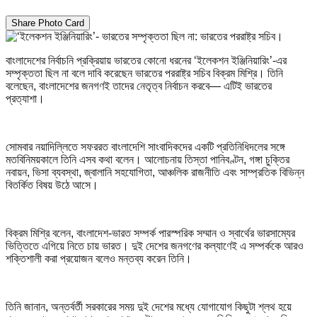
Share Photo Card
বাংলাদেশের নির্বাচনি প্রক্রিয়ায় ভারতের কোনো ধরনের ‘ইলেকশন ইঞ্জিনিয়ারিং’-এর
সম্পৃক্ততা ছিল না বলে দাবি করেছেন ভারতের পররাষ্ট্র সচিব বিক্রম মিশ্রি। তিনি
বলেছেন, বাংলাদেশের জনগণই তাদের নেতৃত্ব নির্বাচন করবে— এটিই ভারতের
প্রত্যাশা।
সোমবার নয়াদিল্লিতে সফররত বাংলাদেশি সাংবাদিকদের একটি প্রতিনিধিদলের সঙ্গে
মতবিনিময়কালে তিনি এসব কথা বলেন। আলোচনায় তিস্তা পানিবণ্টন, গঙ্গা চুক্তির
নবায়ন, ভিসা ব্যবস্থা, জ্বালানি সহযোগিতা, আঞ্চলিক রাজনীতি এবং সাম্প্রতিক বিভিন্ন
বিতর্কিত বিষয় উঠে আসে।
বিক্রম মিশ্রি বলেন, বাংলাদেশ-ভারত সম্পর্ক পারস্পরিক সম্মান ও স্বার্থের ভারসাম্যের
ভিত্তিতে এগিয়ে নিতে চায় ভারত। দুই দেশের জনগণের কল্যাণেই এ সম্পর্ককে আরও
শক্তিশালী করা প্রয়োজন বলেও মন্তব্য করেন তিনি।
তিনি জানান, অন্তর্বর্তী সরকারের সময় দুই দেশের মধ্যে যোগাযোগ কিছুটা শ্লথ হয়ে