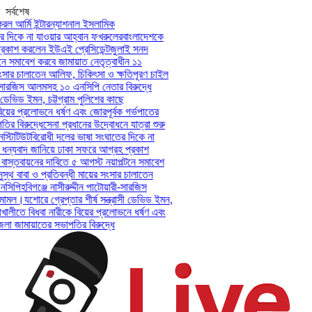
সর্বশেষ
ল আর্মি ইন্টারন্যাশনাল ইসলামিক
দিকে না যাওয়ার আহ্বান ফখরুলের
বাংলাদেশকে
কাশ করলেন ইউএই প্রেসিডেন্ট
জুলাই সনদ
 সমাবেশ করবে জামায়াত নেতৃত্বাধীন ১১
সার চালাতেন আলিফ, চিকিৎসা ও ক্ষতিপূরণ চাইল
-সারজিস আলমসহ ১০ এনসিপি নেতার বিরুদ্ধে
ডেভিড ইমন, চট্টগ্রাম পুলিশের কাছে
়ের প্রলোভনে ধর্ষণ এবং জোরপূর্বক গর্ভপাতের
 বিরুদ্ধে
সেনা প্রধানের উদ্বোধনে যাত্রা শুরু
টিটিউট
বিরোধী দলের ভাষা সংঘাতের দিকে না
ন্যবাদ জানিয়ে ঢাকা সফরে আগ্রহ প্রকাশ
স্তবায়নের দাবিতে ৫ আগস্ট নয়াপল্টনে সমাবেশ
থ বাবা ও প্রতিবন্ধী মায়ের সংসার চালাতেন
িপি
হবিগঞ্জে নাসীরুদ্দীন পাটোয়ারী-সারজিস
ামল।
যশোরে গ্রেপ্তার শীর্ষ সন্ত্রাসী ডেভিড ইমন,
ালীতে বিধবা নারীকে বিয়ের প্রলোভনে ধর্ষণ এবং
জামায়াতের সভাপতির বিরুদ্ধে