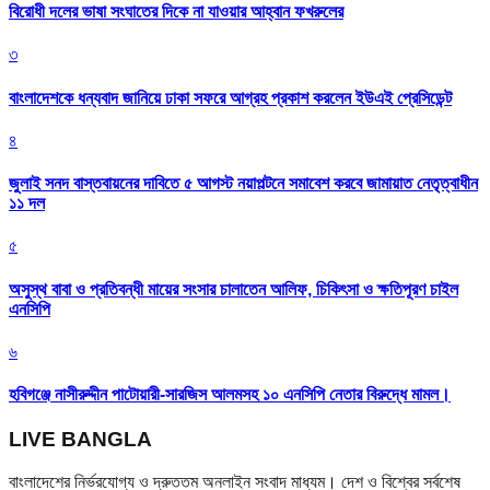
বিরোধী দলের ভাষা সংঘাতের দিকে না যাওয়ার আহ্বান ফখরুলের
৩
বাংলাদেশকে ধন্যবাদ জানিয়ে ঢাকা সফরে আগ্রহ প্রকাশ করলেন ইউএই প্রেসিডেন্ট
৪
জুলাই সনদ বাস্তবায়নের দাবিতে ৫ আগস্ট নয়াপল্টনে সমাবেশ করবে জামায়াত নেতৃত্বাধীন
১১ দল
৫
অসুস্থ বাবা ও প্রতিবন্ধী মায়ের সংসার চালাতেন আলিফ, চিকিৎসা ও ক্ষতিপূরণ চাইল
এনসিপি
৬
হবিগঞ্জে নাসীরুদ্দীন পাটোয়ারী-সারজিস আলমসহ ১০ এনসিপি নেতার বিরুদ্ধে মামল।
LIVE BANGLA
বাংলাদেশের নির্ভরযোগ্য ও দ্রুততম অনলাইন সংবাদ মাধ্যম। দেশ ও বিশ্বের সর্বশেষ