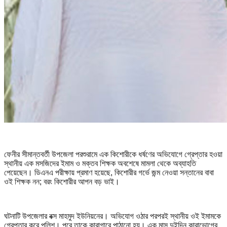
ফেনীর সীমান্তবর্তী উপজেলা পরশুরামে এক কিশোরীকে ধর্ষণের অভিযোগে গ্রেপ্তার হওয়া
স্থানীয় এক মসজিদের ইমাম ও মক্তব শিক্ষক অবশেষে মামলা থেকে অব্যাহতি
পেয়েছেন। ডিএনএ পরীক্ষায় প্রমাণ হয়েছে, কিশোরীর গর্ভে জন্ম নেওয়া সন্তানের বাবা
ওই শিক্ষক নন; বরং কিশোরীর আপন বড় ভাই।
ঘটনাটি উপজেলার বক্স মাহমুদ ইউনিয়নের। অভিযোগ ওঠার পরপরই স্থানীয় ওই ইমামকে
গ্রেপ্তার করে পুলিশ। পরে তাকে কারাগারে পাঠানো হয়। এক মাস দুইদিন কারাভোগের