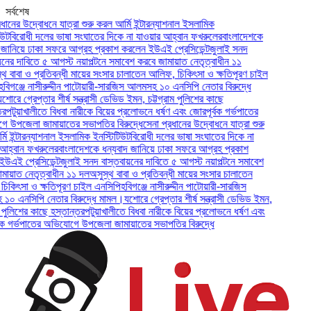
সর্বশেষ
 উদ্বোধনে যাত্রা শুরু করল আর্মি ইন্টারন্যাশনাল ইসলামিক
রোধী দলের ভাষা সংঘাতের দিকে না যাওয়ার আহ্বান ফখরুলের
বাংলাদেশকে
য়ে ঢাকা সফরে আগ্রহ প্রকাশ করলেন ইউএই প্রেসিডেন্ট
জুলাই সনদ
দাবিতে ৫ আগস্ট নয়াপল্টনে সমাবেশ করবে জামায়াত নেতৃত্বাধীন ১১
বা ও প্রতিবন্ধী মায়ের সংসার চালাতেন আলিফ, চিকিৎসা ও ক্ষতিপূরণ চাইল
্জে নাসীরুদ্দীন পাটোয়ারী-সারজিস আলমসহ ১০ এনসিপি নেতার বিরুদ্ধে
গ্রেপ্তার শীর্ষ সন্ত্রাসী ডেভিড ইমন, চট্টগ্রাম পুলিশের কাছে
য়াখালীতে বিধবা নারীকে বিয়ের প্রলোভনে ধর্ষণ এবং জোরপূর্বক গর্ভপাতের
েলা জামায়াতের সভাপতির বিরুদ্ধে
সেনা প্রধানের উদ্বোধনে যাত্রা শুরু
টারন্যাশনাল ইসলামিক ইনস্টিটিউট
বিরোধী দলের ভাষা সংঘাতের দিকে না
ান ফখরুলের
বাংলাদেশকে ধন্যবাদ জানিয়ে ঢাকা সফরে আগ্রহ প্রকাশ
প্রেসিডেন্ট
জুলাই সনদ বাস্তবায়নের দাবিতে ৫ আগস্ট নয়াপল্টনে সমাবেশ
 নেতৃত্বাধীন ১১ দল
অসুস্থ বাবা ও প্রতিবন্ধী মায়ের সংসার চালাতেন
সা ও ক্ষতিপূরণ চাইল এনসিপি
হবিগঞ্জে নাসীরুদ্দীন পাটোয়ারী-সারজিস
সিপি নেতার বিরুদ্ধে মামল।
যশোরে গ্রেপ্তার শীর্ষ সন্ত্রাসী ডেভিড ইমন,
িশের কাছে হস্তান্তর
পটুয়াখালীতে বিধবা নারীকে বিয়ের প্রলোভনে ধর্ষণ এবং
্ভপাতের অভিযোগে উপজেলা জামায়াতের সভাপতির বিরুদ্ধে