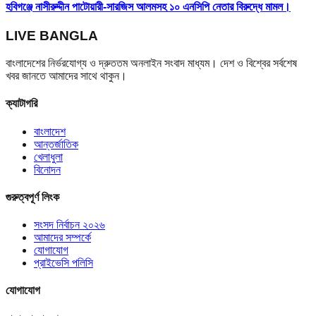
হবিগঞ্জে নাসীরুদ্দীন পাটোয়ারী-সারজিস আলমসহ ১০ এনসিপি নেতার বিরুদ্ধে মামল।
LIVE BANGLA
বাংলাদেশের নির্ভরযোগ্য ও দ্রুততম অনলাইন সংবাদ মাধ্যম। দেশ ও বিশ্বের সর্বশেষ
খবর জানতে আমাদের সাথে থাকুন।
ক্যাটাগরি
বাংলাদেশ
আন্তর্জাতিক
খেলাধুলা
বিনোদন
গুরুত্বপূর্ণ লিংক
সংসদ নির্বাচন ২০২৬
আমাদের সম্পর্কে
যোগাযোগ
প্রাইভেসি পলিসি
যোগাযোগ