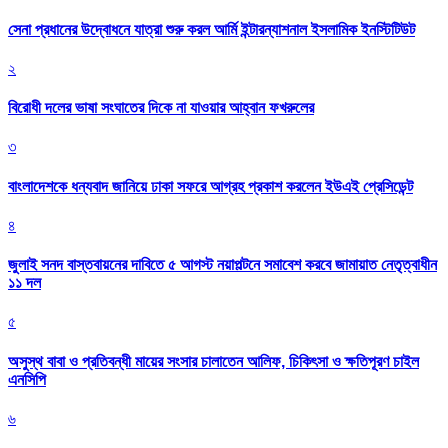
সেনা প্রধানের উদ্বোধনে যাত্রা শুরু করল আর্মি ইন্টারন্যাশনাল ইসলামিক ইনস্টিটিউট
২
বিরোধী দলের ভাষা সংঘাতের দিকে না যাওয়ার আহ্বান ফখরুলের
৩
বাংলাদেশকে ধন্যবাদ জানিয়ে ঢাকা সফরে আগ্রহ প্রকাশ করলেন ইউএই প্রেসিডেন্ট
৪
জুলাই সনদ বাস্তবায়নের দাবিতে ৫ আগস্ট নয়াপল্টনে সমাবেশ করবে জামায়াত নেতৃত্বাধীন
১১ দল
৫
অসুস্থ বাবা ও প্রতিবন্ধী মায়ের সংসার চালাতেন আলিফ, চিকিৎসা ও ক্ষতিপূরণ চাইল
এনসিপি
৬