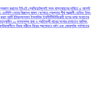
ন ইউএই প্রেসিডেন্ট
জুলাই সনদ বাস্তবায়নের দাবিতে ৫ আগস্ট
ার বিরুদ্ধে মামল।
যশোরে গ্রেপ্তার শীর্ষ সন্ত্রাসী ডেভিড ইমন,
্টারন্যাশনাল ইসলামিক ইনস্টিটিউট
বিরোধী দলের ভাষা সংঘাতের
 দল
অসুস্থ বাবা ও প্রতিবন্ধী মায়ের সংসার চালাতেন আলিফ,
 বিধবা নারীকে বিয়ের প্রলোভনে ধর্ষণ এবং জোরপূর্বক গর্ভপাতের