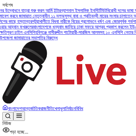
সর্বশেষ
যাত্রা শুরু করল আর্মি ইন্টারন্যাশনাল ইসলামিক ইনস্টিটিউট
বিরোধী দলের ভাষা সংঘাতের দিকে
জামায়াত নেতৃত্বাধীন ১১ দল
অসুস্থ বাবা ও প্রতিবন্ধী মায়ের সংসার চালাতেন আলিফ, চিকিৎস
স্তান্তর
পটুয়াখালীতে বিধবা নারীকে বিয়ের প্রলোভনে ধর্ষণ এবং জোরপূর্বক গর্ভপাতের অভিয
 ফখরুলের
বাংলাদেশকে ধন্যবাদ জানিয়ে ঢাকা সফরে আগ্রহ প্রকাশ করলেন ইউএই প্রেসিডেন্ট
ইল এনসিপি
হবিগঞ্জে নাসীরুদ্দীন পাটোয়ারী-সারজিস আলমসহ ১০ এনসিপি নেতার বিরুদ্ধে মামল
াতের সভাপতির বিরুদ্ধে
বাংলাদেশ
আন্তর্জাতিক
রাজনীতি
খেলাধুলা
নির্বাচন
বিবিধ
নিউজ
পড়া হচ্ছে...