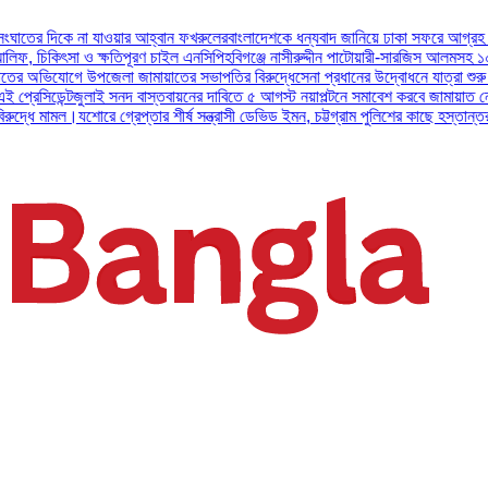
 না যাওয়ার আহ্বান ফখরুলের
বাংলাদেশকে ধন্যবাদ জানিয়ে ঢাকা সফরে আগ্রহ প্রকাশ করলে
া ও ক্ষতিপূরণ চাইল এনসিপি
হবিগঞ্জে নাসীরুদ্দীন পাটোয়ারী-সারজিস আলমসহ ১০ এনসিপি নেত
োগে উপজেলা জামায়াতের সভাপতির বিরুদ্ধে
সেনা প্রধানের উদ্বোধনে যাত্রা শুরু করল আর্মি ইন
জুলাই সনদ বাস্তবায়নের দাবিতে ৫ আগস্ট নয়াপল্টনে সমাবেশ করবে জামায়াত নেতৃত্বাধীন ১১
।
যশোরে গ্রেপ্তার শীর্ষ সন্ত্রাসী ডেভিড ইমন, চট্টগ্রাম পুলিশের কাছে হস্তান্তর
পটুয়াখালীতে