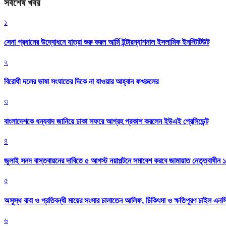
সর্বশেষ খবর
১
সেনা প্রধানের উদ্বোধনে যাত্রা শুরু করল আর্মি ইন্টারন্যাশনাল ইসলামিক ইনস্টিটিউট
২
বিরোধী দলের ভাষা সংঘাতের দিকে না যাওয়ার আহ্বান ফখরুলের
৩
বাংলাদেশকে ধন্যবাদ জানিয়ে ঢাকা সফরে আগ্রহ প্রকাশ করলেন ইউএই প্রেসিডেন্ট
৪
জুলাই সনদ বাস্তবায়নের দাবিতে ৫ আগস্ট নয়াপল্টনে সমাবেশ করবে জামায়াত নেতৃত্বাধীন 
৫
অসুস্থ বাবা ও প্রতিবন্ধী মায়ের সংসার চালাতেন আলিফ, চিকিৎসা ও ক্ষতিপূরণ চাইল এনস
৬