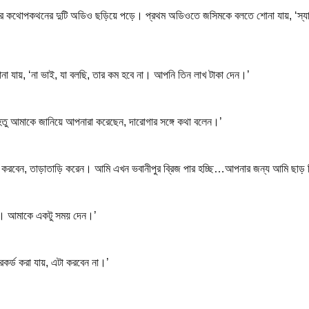
ের কথোপকথনের দুটি অডিও ছড়িয়ে পড়ে। প্রথম অডিওতে জসিমকে বলতে শোনা যায়, ‘স্যার
োনা যায়, ‘না ভাই, যা বলছি, তার কম হবে না। আপনি তিন লাখ টাকা দেন।’
যেহেতু আমাকে জানিয়ে আপনারা করেছেন, দারোগার সঙ্গে কথা বলেন।’
ি যা করবেন, তাড়াতাড়ি করেন। আমি এখন ভবানীপুর ব্রিজ পার হচ্ছি…আপনার জন্য আমি ছা
ছি। আমাকে একটু সময় দেন।’
কর্ড করা যায়, এটা করবেন না।’