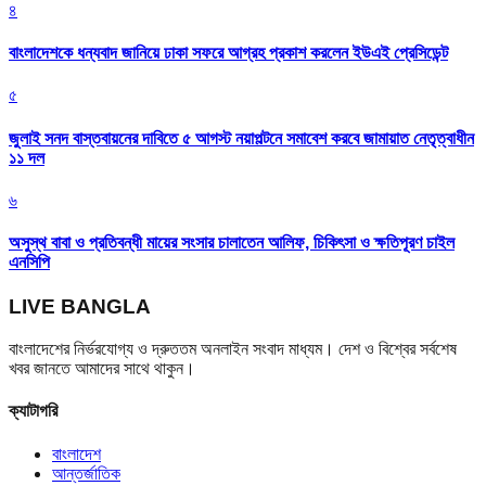
৪
বাংলাদেশকে ধন্যবাদ জানিয়ে ঢাকা সফরে আগ্রহ প্রকাশ করলেন ইউএই প্রেসিডেন্ট
৫
জুলাই সনদ বাস্তবায়নের দাবিতে ৫ আগস্ট নয়াপল্টনে সমাবেশ করবে জামায়াত নেতৃত্বাধীন
১১ দল
৬
অসুস্থ বাবা ও প্রতিবন্ধী মায়ের সংসার চালাতেন আলিফ, চিকিৎসা ও ক্ষতিপূরণ চাইল
এনসিপি
LIVE BANGLA
বাংলাদেশের নির্ভরযোগ্য ও দ্রুততম অনলাইন সংবাদ মাধ্যম। দেশ ও বিশ্বের সর্বশেষ
খবর জানতে আমাদের সাথে থাকুন।
ক্যাটাগরি
বাংলাদেশ
আন্তর্জাতিক