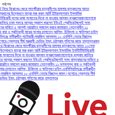
সর্বশেষ
়ে বিরোধের জেরে সাতক্ষীরায় ছাত্রলীগের হামলায় ছাত্রদলের আহত
নের উদ্বোধনে যাত্রা শুরু করল আর্মি ইন্টারন্যাশনাল ইসলামিক
রোধী দলের ভাষা সংঘাতের দিকে না যাওয়ার আহ্বান ফখরুলের
বাংলাদেশকে
য়ে ঢাকা সফরে আগ্রহ প্রকাশ করলেন ইউএই প্রেসিডেন্ট
জুলাই সনদ
দাবিতে ৫ আগস্ট নয়াপল্টনে সমাবেশ করবে জামায়াত নেতৃত্বাধীন ১১
া ও প্রতিবন্ধী মায়ের সংসার চালাতেন আলিফ, চিকিৎসা ও ক্ষতিপূরণ চাইল
্জে নাসীরুদ্দীন পাটোয়ারী-সারজিস আলমসহ ১০ এনসিপি নেতার বিরুদ্ধে
গ্রেপ্তার শীর্ষ সন্ত্রাসী ডেভিড ইমন, চট্টগ্রাম পুলিশের কাছে হস্তান্তর
কল
বিরোধের জেরে সাতক্ষীরায় ছাত্রলীগের হামলায় ছাত্রদলের আহত ১০
সেনা
োধনে যাত্রা শুরু করল আর্মি ইন্টারন্যাশনাল ইসলামিক ইনস্টিটিউট
বিরোধী
ঘাতের দিকে না যাওয়ার আহ্বান ফখরুলের
বাংলাদেশকে ধন্যবাদ জানিয়ে
্রহ প্রকাশ করলেন ইউএই প্রেসিডেন্ট
জুলাই সনদ বাস্তবায়নের দাবিতে ৫
টনে সমাবেশ করবে জামায়াত নেতৃত্বাধীন ১১ দল
অসুস্থ বাবা ও প্রতিবন্ধী
চালাতেন আলিফ, চিকিৎসা ও ক্ষতিপূরণ চাইল এনসিপি
হবিগঞ্জে নাসীরুদ্দীন
রজিস আলমসহ ১০ এনসিপি নেতার বিরুদ্ধে মামল।
যশোরে গ্রেপ্তার শীর্ষ
িড ইমন, চট্টগ্রাম পুলিশের কাছে হস্তান্তর