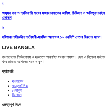
৫
অসুস্থ বাবা ও প্রতিবন্ধী মায়ের সংসার চালাতেন আলিফ, চিকিৎসা ও ক্ষতিপূরণ চাইল
এনসিপি
৬
হবিগঞ্জে নাসীরুদ্দীন পাটোয়ারী-সারজিস আলমসহ ১০ এনসিপি নেতার বিরুদ্ধে মামল।
LIVE BANGLA
বাংলাদেশের নির্ভরযোগ্য ও দ্রুততম অনলাইন সংবাদ মাধ্যম। দেশ ও বিশ্বের সর্বশেষ
খবর জানতে আমাদের সাথে থাকুন।
ক্যাটাগরি
বাংলাদেশ
আন্তর্জাতিক
খেলাধুলা
বিনোদন
গুরুত্বপূর্ণ লিংক