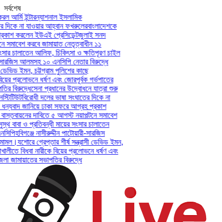
সর্বশেষ
ল আর্মি ইন্টারন্যাশনাল ইসলামিক
দিকে না যাওয়ার আহ্বান ফখরুলের
বাংলাদেশকে
কাশ করলেন ইউএই প্রেসিডেন্ট
জুলাই সনদ
ে সমাবেশ করবে জামায়াত নেতৃত্বাধীন ১১
ংসার চালাতেন আলিফ, চিকিৎসা ও ক্ষতিপূরণ চাইল
-সারজিস আলমসহ ১০ এনসিপি নেতার বিরুদ্ধে
 ডেভিড ইমন, চট্টগ্রাম পুলিশের কাছে
য়ের প্রলোভনে ধর্ষণ এবং জোরপূর্বক গর্ভপাতের
 বিরুদ্ধে
সেনা প্রধানের উদ্বোধনে যাত্রা শুরু
্টিটিউট
বিরোধী দলের ভাষা সংঘাতের দিকে না
ন্যবাদ জানিয়ে ঢাকা সফরে আগ্রহ প্রকাশ
স্তবায়নের দাবিতে ৫ আগস্ট নয়াপল্টনে সমাবেশ
থ বাবা ও প্রতিবন্ধী মায়ের সংসার চালাতেন
সিপি
হবিগঞ্জে নাসীরুদ্দীন পাটোয়ারী-সারজিস
ামল।
যশোরে গ্রেপ্তার শীর্ষ সন্ত্রাসী ডেভিড ইমন,
খালীতে বিধবা নারীকে বিয়ের প্রলোভনে ধর্ষণ এবং
 জামায়াতের সভাপতির বিরুদ্ধে