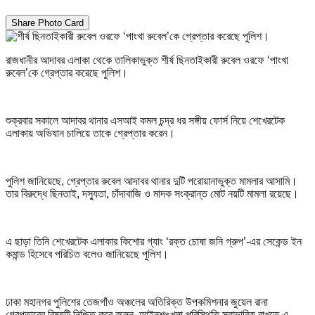
Share Photo Card
রাজধানীর আদাবর এলাকা থেকে তালিকাভুক্ত শীর্ষ ছিনতাইকারী রুবেল ওরফে ‘পাংখা
রুবেল’কে গ্রেপ্তার করেছে পুলিশ।
শুক্রবার সকালে আদাবর থানার এসআই কমল চন্দ্র ধর সঙ্গীয় ফোর্স নিয়ে শেখেরটেক
এলাকায় অভিযান চালিয়ে তাকে গ্রেপ্তার করেন।
পুলিশ জানিয়েছে, গ্রেপ্তার রুবেল আদাবর থানার দুটি পরোয়ানাভুক্ত মামলার আসামি।
তার বিরুদ্ধে ছিনতাই, দস্যুতা, চাঁদাবাজি ও মাদক সংক্রান্ত মোট নয়টি মামলা রয়েছে।
এ ছাড়া তিনি শেখেরটেক এলাকার কিশোর গ্যাং ‘রক্ত চোষা জনি গ্রুপ’-এর সেকেন্ড ইন
কমান্ড হিসেবে পরিচিত বলেও জানিয়েছে পুলিশ।
ঢাকা মহানগর পুলিশের তেজগাঁও অঞ্চলের অতিরিক্ত উপকমিশনার জুয়েল রানা
গ্রেপ্তারের বিষয়টি নিশ্চিত করে বলেন, আইনশৃঙ্খলা পরিস্থিতি স্বাভাবিক রাখতে এ