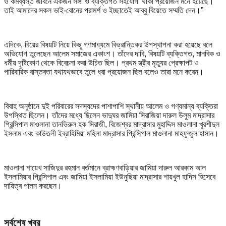
ও কর্মব্যস্ত জীবনে একজন সঙ্গী ও ব্যক্তিগত সহযোগী থাকা প্রয়োজন মনে হয়েছে।
তাই আমাদের সকল ভাই-বোনের পরামর্শ ও ইচ্ছাতেই আব্বু বিয়েতে সম্মতি দেন।”
এদিকে, বিয়ের বিষয়টি নিয়ে কিছু গণমাধ্যমে বিভ্রান্তিকর উপস্থাপনা করা হয়েছে বলে
অভিযোগ তুলেছেন আলেম সমাজের একাংশ। তাঁদের দাবি, বিষয়টি ব্যক্তিগত, মানবিক ও
ধর্মীয় দৃষ্টিকোণ থেকে বিবেচনা করা উচিত ছিল। প্রথম স্ত্রীর মৃত্যুর প্রেক্ষাপট ও
পারিবারিক বাস্তবতা যথাযথভাবে তুলে ধরা প্রয়োজন ছিল বলেও তারা মনে করেন।
বিবাহ অনুষ্ঠানে দুই পরিবারের সদস্যদের পাশাপাশি স্থানীয় আলেম ও গণ্যমান্য ব্যক্তিরা
উপস্থিত ছিলেন। তাঁদের মধ্যে ছিলেন ভাদুঘর জামিয়া সিরাজিয়া দারুল উলুম মাদ্রাসার
প্রিন্সিপাল মাওলানা তানভিরুল হক সিরাজী, বিজেশ্বর মাদ্রাসার মুহাদ্দিস মাওলানা খুরশীদুল
ইসলাম এবং কাউতলী ইব্রাহিমিয়া মহিলা মাদ্রাসার প্রিন্সিপাল মাওলানা মাহফুজুল হাসান।
মাওলানা শায়েখ সাজিদুর রহমান বর্তমানে ব্রাহ্মণবাড়িয়ার জামিয়া দারুল আরকাম আল
ইসলামিয়ার প্রিন্সিপাল এবং জামিয়া ইসলামিয়া ইউনুছিয়া মাদ্রাসার শায়খুল হাদিস হিসেবে
দায়িত্ব পালন করছেন।
সর্বশেষ খবর