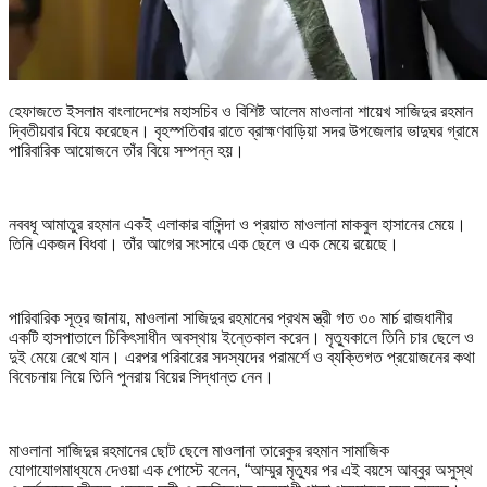
হেফাজতে ইসলাম বাংলাদেশের মহাসচিব ও বিশিষ্ট আলেম মাওলানা শায়েখ সাজিদুর রহমান
দ্বিতীয়বার বিয়ে করেছেন। বৃহস্পতিবার রাতে ব্রাহ্মণবাড়িয়া সদর উপজেলার ভাদুঘর গ্রামে
পারিবারিক আয়োজনে তাঁর বিয়ে সম্পন্ন হয়।
নববধূ আমাতুর রহমান একই এলাকার বাসিন্দা ও প্রয়াত মাওলানা মাকবুল হাসানের মেয়ে।
তিনি একজন বিধবা। তাঁর আগের সংসারে এক ছেলে ও এক মেয়ে রয়েছে।
পারিবারিক সূত্র জানায়, মাওলানা সাজিদুর রহমানের প্রথম স্ত্রী গত ৩০ মার্চ রাজধানীর
একটি হাসপাতালে চিকিৎসাধীন অবস্থায় ইন্তেকাল করেন। মৃত্যুকালে তিনি চার ছেলে ও
দুই মেয়ে রেখে যান। এরপর পরিবারের সদস্যদের পরামর্শে ও ব্যক্তিগত প্রয়োজনের কথা
বিবেচনায় নিয়ে তিনি পুনরায় বিয়ের সিদ্ধান্ত নেন।
মাওলানা সাজিদুর রহমানের ছোট ছেলে মাওলানা তারেকুর রহমান সামাজিক
যোগাযোগমাধ্যমে দেওয়া এক পোস্টে বলেন, “আম্মুর মৃত্যুর পর এই বয়সে আব্বুর অসুস্থ