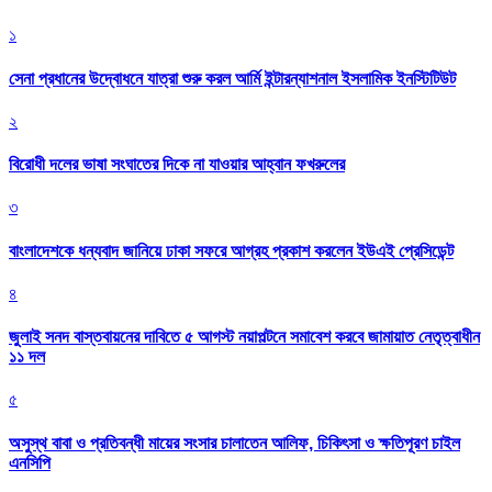
১
সেনা প্রধানের উদ্বোধনে যাত্রা শুরু করল আর্মি ইন্টারন্যাশনাল ইসলামিক ইনস্টিটিউট
২
বিরোধী দলের ভাষা সংঘাতের দিকে না যাওয়ার আহ্বান ফখরুলের
৩
বাংলাদেশকে ধন্যবাদ জানিয়ে ঢাকা সফরে আগ্রহ প্রকাশ করলেন ইউএই প্রেসিডেন্ট
৪
জুলাই সনদ বাস্তবায়নের দাবিতে ৫ আগস্ট নয়াপল্টনে সমাবেশ করবে জামায়াত নেতৃত্বাধীন
১১ দল
৫
অসুস্থ বাবা ও প্রতিবন্ধী মায়ের সংসার চালাতেন আলিফ, চিকিৎসা ও ক্ষতিপূরণ চাইল
এনসিপি