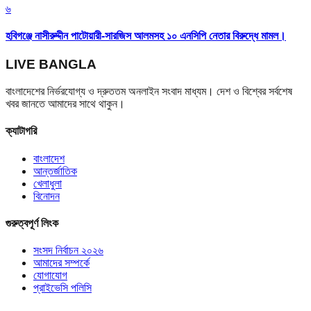
৬
হবিগঞ্জে নাসীরুদ্দীন পাটোয়ারী-সারজিস আলমসহ ১০ এনসিপি নেতার বিরুদ্ধে মামল।
LIVE BANGLA
বাংলাদেশের নির্ভরযোগ্য ও দ্রুততম অনলাইন সংবাদ মাধ্যম। দেশ ও বিশ্বের সর্বশেষ
খবর জানতে আমাদের সাথে থাকুন।
ক্যাটাগরি
বাংলাদেশ
আন্তর্জাতিক
খেলাধুলা
বিনোদন
গুরুত্বপূর্ণ লিংক
সংসদ নির্বাচন ২০২৬
আমাদের সম্পর্কে
যোগাযোগ
প্রাইভেসি পলিসি