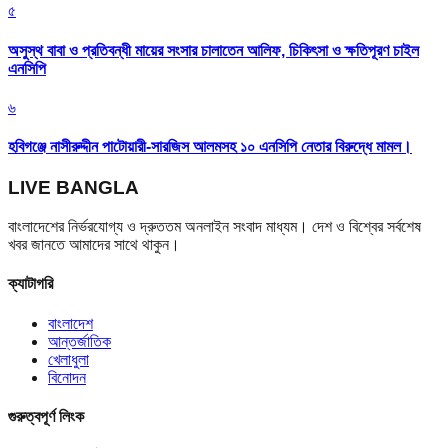
৫
অসুস্থ বাবা ও প্রতিবন্ধী মায়ের সংসার চালাতেন আলিফ, চিকিৎসা ও ক্ষতিপূরণ চাইল
এনসিপি
৬
হবিগঞ্জে নাসীরুদ্দীন পাটোয়ারী-সারজিস আলমসহ ১০ এনসিপি নেতার বিরুদ্ধে মামল।
LIVE BANGLA
বাংলাদেশের নির্ভরযোগ্য ও দ্রুততম অনলাইন সংবাদ মাধ্যম। দেশ ও বিশ্বের সর্বশেষ
খবর জানতে আমাদের সাথে থাকুন।
ক্যাটাগরি
বাংলাদেশ
আন্তর্জাতিক
খেলাধুলা
বিনোদন
গুরুত্বপূর্ণ লিংক