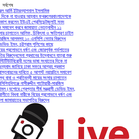
সর্বশেষ
আর্মি ইন্টারন্যাশনাল ইসলামিক
িকে না যাওয়ার আহ্বান ফখরুলের
বাংলাদেশকে
াশ করলেন ইউএই প্রেসিডেন্ট
জুলাই সনদ
সমাবেশ করবে জামায়াত নেতৃত্বাধীন ১১
ার চালাতেন আলিফ, চিকিৎসা ও ক্ষতিপূরণ চাইল
সারজিস আলমসহ ১০ এনসিপি নেতার বিরুদ্ধে
েভিড ইমন, চট্টগ্রাম পুলিশের কাছে
ের প্রলোভনে ধর্ষণ এবং জোরপূর্বক গর্ভপাতের
িরুদ্ধে
সেনা প্রধানের উদ্বোধনে যাত্রা শুরু
িটিউট
বিরোধী দলের ভাষা সংঘাতের দিকে না
যবাদ জানিয়ে ঢাকা সফরে আগ্রহ প্রকাশ
তবায়নের দাবিতে ৫ আগস্ট নয়াপল্টনে সমাবেশ
 বাবা ও প্রতিবন্ধী মায়ের সংসার চালাতেন
পি
হবিগঞ্জে নাসীরুদ্দীন পাটোয়ারী-সারজিস
মল।
যশোরে গ্রেপ্তার শীর্ষ সন্ত্রাসী ডেভিড ইমন,
লীতে বিধবা নারীকে বিয়ের প্রলোভনে ধর্ষণ এবং
ামায়াতের সভাপতির বিরুদ্ধে