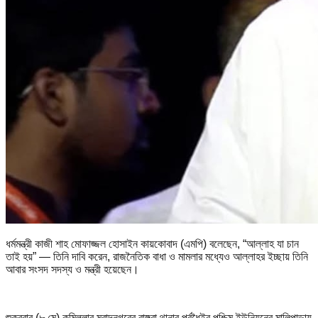
ধর্মমন্ত্রী কাজী শাহ মোফাজ্জল হোসাইন কায়কোবাদ (এমপি) বলেছেন, “আল্লাহ যা চান
তাই হয়” — তিনি দাবি করেন, রাজনৈতিক বাধা ও মামলার মধ্যেও আল্লাহর ইচ্ছায় তিনি
আবার সংসদ সদস্য ও মন্ত্রী হয়েছেন।
শুক্রবার (৮ মে) কুমিল্লার মুরাদনগরের বাঙ্গরা থানার পূর্বধৈইর পশ্চিম ইউনিয়নের মালিপাড়ায়