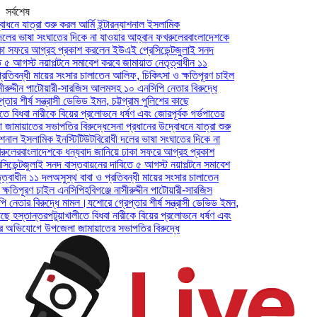
সর্বশেষ
ে যাত্রা শুরু করল আর্মি ইন্টারন্যাশনাল ইসলামিক
র ভাষা সংঘাতের দিকে না যাওয়ার আহ্বান ফখরুলের
বাংলাদেশকে
 সফরে আগ্রহ প্রকাশ করলেন ইউএই প্রেসিডেন্ট
জুলাই সনদ
 আগস্ট নয়াপল্টনে সমাবেশ করবে জামায়াত নেতৃত্বাধীন ১১
তিবন্ধী মায়ের সংসার চালাতেন আলিফ, চিকিৎসা ও ক্ষতিপূরণ চাইল
রুদ্দীন পাটোয়ারী-সারজিস আলমসহ ১০ এনসিপি নেতার বিরুদ্ধে
 শীর্ষ সন্ত্রাসী ডেভিড ইমন, চট্টগ্রাম পুলিশের কাছে
 বিধবা নারীকে বিয়ের প্রলোভনে ধর্ষণ এবং জোরপূর্বক গর্ভপাতের
য়াতের সভাপতির বিরুদ্ধে
সেনা প্রধানের উদ্বোধনে যাত্রা শুরু
নাল ইসলামিক ইনস্টিটিউট
বিরোধী দলের ভাষা সংঘাতের দিকে না
ের
বাংলাদেশকে ধন্যবাদ জানিয়ে ঢাকা সফরে আগ্রহ প্রকাশ
ন্ট
জুলাই সনদ বাস্তবায়নের দাবিতে ৫ আগস্ট নয়াপল্টনে সমাবেশ
াধীন ১১ দল
অসুস্থ বাবা ও প্রতিবন্ধী মায়ের সংসার চালাতেন
তিপূরণ চাইল এনসিপি
হবিগঞ্জে নাসীরুদ্দীন পাটোয়ারী-সারজিস
তার বিরুদ্ধে মামল।
যশোরে গ্রেপ্তার শীর্ষ সন্ত্রাসী ডেভিড ইমন,
 হস্তান্তর
পটুয়াখালীতে বিধবা নারীকে বিয়ের প্রলোভনে ধর্ষণ এবং
অভিযোগে উপজেলা জামায়াতের সভাপতির বিরুদ্ধে