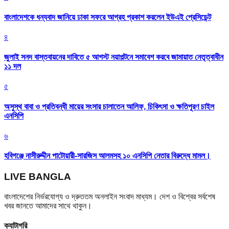
বাংলাদেশকে ধন্যবাদ জানিয়ে ঢাকা সফরে আগ্রহ প্রকাশ করলেন ইউএই প্রেসিডেন্ট
৪
জুলাই সনদ বাস্তবায়নের দাবিতে ৫ আগস্ট নয়াপল্টনে সমাবেশ করবে জামায়াত নেতৃত্বাধীন
১১ দল
৫
অসুস্থ বাবা ও প্রতিবন্ধী মায়ের সংসার চালাতেন আলিফ, চিকিৎসা ও ক্ষতিপূরণ চাইল
এনসিপি
৬
হবিগঞ্জে নাসীরুদ্দীন পাটোয়ারী-সারজিস আলমসহ ১০ এনসিপি নেতার বিরুদ্ধে মামল।
LIVE BANGLA
বাংলাদেশের নির্ভরযোগ্য ও দ্রুততম অনলাইন সংবাদ মাধ্যম। দেশ ও বিশ্বের সর্বশেষ
খবর জানতে আমাদের সাথে থাকুন।
ক্যাটাগরি