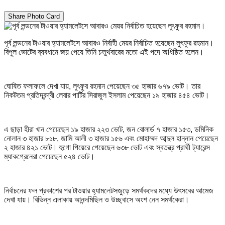
Share Photo Card
পূর্ব লন্ডনের টাওয়ার হ্যামলেটসে আবারও নির্বাহী মেয়র নির্বাচিত হয়েছেন লুৎফুর রহমান।
বিপুল ভোটের ব্যবধানে জয় পেয়ে তিনি চতুর্থবারের মতো এই পদে অধিষ্ঠিত হলেন।
ঘোষিত ফলাফলে দেখা যায়, লুৎফুর রহমান পেয়েছেন ৩৫ হাজার ৬৭৯ ভোট। তার
নিকটতম প্রতিদ্বন্দ্বী লেবার পার্টির সিরাজুল ইসলাম পেয়েছেন ১৯ হাজার ৪৫৪ ভোট।
এ ছাড়া হীরা খান পেয়েছেন ১৯ হাজার ২২৩ ভোট, জন বোলার্ড ৭ হাজার ১৫৩, ডমিনিক
নোলান ৩ হাজার ৮১৮, জামি আলী ৩ হাজার ১৫৬ এবং মোহাম্মদ আব্দুল হান্নান পেয়েছেন
২ হাজার ৪২১ ভোট। হুগো পিয়েরে পেয়েছেন ৬৩৮ ভোট এবং স্বতন্ত্র প্রার্থী ট্যারেন্স
ম্যাকগ্রেনেরা পেয়েছেন ৫২৪ ভোট।
নির্বাচনের ফল প্রকাশের পর টাওয়ার হ্যামলেটসজুড়ে সমর্থকদের মধ্যে উৎসবের আমেজ
দেখা যায়। বিভিন্ন এলাকায় আনন্দমিছিল ও উচ্ছ্বাসে অংশ নেন সমর্থকেরা।