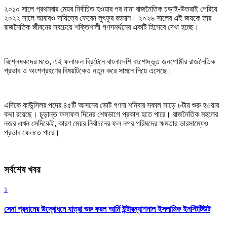
২০১০ সালে প্রথমবার মেয়র নির্বাচিত হওয়ার পর নানা রাজনৈতিক চড়াই-উতরাই পেরিয়ে
২০২২ সালে আবারও দায়িত্বে ফেরেন লুৎফুর রহমান। ২০২৬ সালের এই জয়কে তার
রাজনৈতিক জীবনের সবচেয়ে শক্তিশালী গণসমর্থনের একটি হিসেবে দেখা হচ্ছে।
বিশ্লেষকদের মতে, এই ফলাফল ব্রিটেনে বাংলাদেশি বংশোদ্ভূত জনগোষ্ঠীর রাজনৈতিক
প্রভাব ও অংশগ্রহণের বিষয়টিকেও নতুন করে সামনে নিয়ে এসেছে।
এদিকে কাউন্সিলর পদের ৪৫টি আসনের ভোট গণনা শনিবার সকাল সাড়ে ৮টায় শুরু হওয়ার
কথা রয়েছে। চূড়ান্ত ফলাফল দিনের শেষভাগে প্রকাশ হতে পারে। রাজনৈতিক মহলের
নজর এখন সেদিকেই, কারণ মেয়র নির্বাচনের ফল নগর পরিষদের ক্ষমতার ভারসাম্যেও
প্রভাব ফেলতে পারে।
সর্বশেষ খবর
১
সেনা প্রধানের উদ্বোধনে যাত্রা শুরু করল আর্মি ইন্টারন্যাশনাল ইসলামিক ইনস্টিটিউট