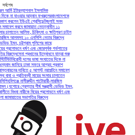
সর্বশেষ
 আর্মি ইন্টারন্যাশনাল ইসলামিক
িকে না যাওয়ার আহ্বান ফখরুলের
বাংলাদেশকে
াশ করলেন ইউএই প্রেসিডেন্ট
জুলাই সনদ
সমাবেশ করবে জামায়াত নেতৃত্বাধীন ১১
ার চালাতেন আলিফ, চিকিৎসা ও ক্ষতিপূরণ চাইল
সারজিস আলমসহ ১০ এনসিপি নেতার বিরুদ্ধে
েভিড ইমন, চট্টগ্রাম পুলিশের কাছে
ের প্রলোভনে ধর্ষণ এবং জোরপূর্বক গর্ভপাতের
বিরুদ্ধে
সেনা প্রধানের উদ্বোধনে যাত্রা শুরু
িটিউট
বিরোধী দলের ভাষা সংঘাতের দিকে না
্যবাদ জানিয়ে ঢাকা সফরে আগ্রহ প্রকাশ
্তবায়নের দাবিতে ৫ আগস্ট নয়াপল্টনে সমাবেশ
 বাবা ও প্রতিবন্ধী মায়ের সংসার চালাতেন
পি
হবিগঞ্জে নাসীরুদ্দীন পাটোয়ারী-সারজিস
মল।
যশোরে গ্রেপ্তার শীর্ষ সন্ত্রাসী ডেভিড ইমন,
লীতে বিধবা নারীকে বিয়ের প্রলোভনে ধর্ষণ এবং
ামায়াতের সভাপতির বিরুদ্ধে