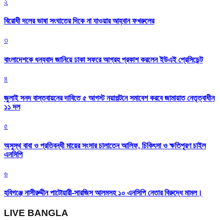
২
বিরোধী দলের ভাষা সংঘাতের দিকে না যাওয়ার আহ্বান ফখরুলের
৩
বাংলাদেশকে ধন্যবাদ জানিয়ে ঢাকা সফরে আগ্রহ প্রকাশ করলেন ইউএই প্রেসিডেন্ট
৪
জুলাই সনদ বাস্তবায়নের দাবিতে ৫ আগস্ট নয়াপল্টনে সমাবেশ করবে জামায়াত নেতৃত্বাধীন
১১ দল
৫
অসুস্থ বাবা ও প্রতিবন্ধী মায়ের সংসার চালাতেন আলিফ, চিকিৎসা ও ক্ষতিপূরণ চাইল
এনসিপি
৬
হবিগঞ্জে নাসীরুদ্দীন পাটোয়ারী-সারজিস আলমসহ ১০ এনসিপি নেতার বিরুদ্ধে মামল।
LIVE BANGLA