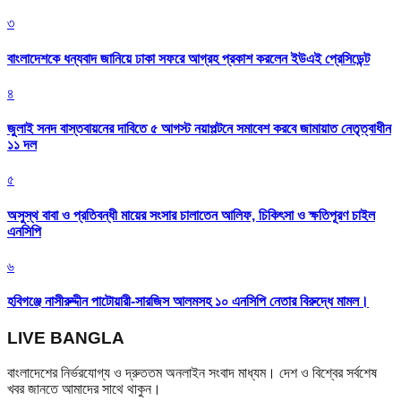
৩
বাংলাদেশকে ধন্যবাদ জানিয়ে ঢাকা সফরে আগ্রহ প্রকাশ করলেন ইউএই প্রেসিডেন্ট
৪
জুলাই সনদ বাস্তবায়নের দাবিতে ৫ আগস্ট নয়াপল্টনে সমাবেশ করবে জামায়াত নেতৃত্বাধীন
১১ দল
৫
অসুস্থ বাবা ও প্রতিবন্ধী মায়ের সংসার চালাতেন আলিফ, চিকিৎসা ও ক্ষতিপূরণ চাইল
এনসিপি
৬
হবিগঞ্জে নাসীরুদ্দীন পাটোয়ারী-সারজিস আলমসহ ১০ এনসিপি নেতার বিরুদ্ধে মামল।
LIVE BANGLA
বাংলাদেশের নির্ভরযোগ্য ও দ্রুততম অনলাইন সংবাদ মাধ্যম। দেশ ও বিশ্বের সর্বশেষ
খবর জানতে আমাদের সাথে থাকুন।