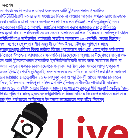
সর্বশেষ
প্রধানের উদ্বোধনে যাত্রা শুরু করল আর্মি ইন্টারন্যাশনাল ইসলামিক
িটিউট
বিরোধী দলের ভাষা সংঘাতের দিকে না যাওয়ার আহ্বান ফখরুলের
বাংলাদেশকে
বাদ জানিয়ে ঢাকা সফরে আগ্রহ প্রকাশ করলেন ইউএই প্রেসিডেন্ট
জুলাই সনদ
বায়নের দাবিতে ৫ আগস্ট নয়াপল্টনে সমাবেশ করবে জামায়াত নেতৃত্বাধীন ১১
ুস্থ বাবা ও প্রতিবন্ধী মায়ের সংসার চালাতেন আলিফ, চিকিৎসা ও ক্ষতিপূরণ চাইল
পি
হবিগঞ্জে নাসীরুদ্দীন পাটোয়ারী-সারজিস আলমসহ ১০ এনসিপি নেতার বিরুদ্ধে
ল।
যশোরে গ্রেপ্তার শীর্ষ সন্ত্রাসী ডেভিড ইমন, চট্টগ্রাম পুলিশের কাছে
ন্তর
পটুয়াখালীতে বিধবা নারীকে বিয়ের প্রলোভনে ধর্ষণ এবং জোরপূর্বক গর্ভপাতের
োগে উপজেলা জামায়াতের সভাপতির বিরুদ্ধে
সেনা প্রধানের উদ্বোধনে যাত্রা শুরু
র্মি ইন্টারন্যাশনাল ইসলামিক ইনস্টিটিউট
বিরোধী দলের ভাষা সংঘাতের দিকে না
ার আহ্বান ফখরুলের
বাংলাদেশকে ধন্যবাদ জানিয়ে ঢাকা সফরে আগ্রহ প্রকাশ
ন ইউএই প্রেসিডেন্ট
জুলাই সনদ বাস্তবায়নের দাবিতে ৫ আগস্ট নয়াপল্টনে সমাবেশ
 জামায়াত নেতৃত্বাধীন ১১ দল
অসুস্থ বাবা ও প্রতিবন্ধী মায়ের সংসার চালাতেন
, চিকিৎসা ও ক্ষতিপূরণ চাইল এনসিপি
হবিগঞ্জে নাসীরুদ্দীন পাটোয়ারী-সারজিস
হ ১০ এনসিপি নেতার বিরুদ্ধে মামল।
যশোরে গ্রেপ্তার শীর্ষ সন্ত্রাসী ডেভিড ইমন,
্রাম পুলিশের কাছে হস্তান্তর
পটুয়াখালীতে বিধবা নারীকে বিয়ের প্রলোভনে ধর্ষণ এবং
ূর্বক গর্ভপাতের অভিযোগে উপজেলা জামায়াতের সভাপতির বিরুদ্ধে