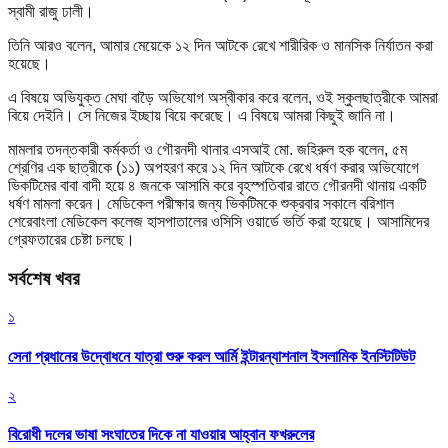
স্বামী রাজু ঢালী।
তিনি আরও বলেন, আমার মেয়েকে ১২ দিন আটকে রেখে শারীরিক ও মানসিক নির্যাতন করা
হয়েছে।
এ বিষয়ে অভিযুক্ত মেঘা বাড়ৈ অভিযোগ অস্বীকার করে বলেন, ওই স্কুলছাত্রীকে আমরা
বিয়ে দেইনি। সে নিজের ইচ্ছায় বিয়ে করেছে। এ বিষয়ে আমরা কিছুই জানি না।
মামলার তদন্তকারী কর্মকর্তা ও গৌরনদী থানার এসআই মো. জহিরুল হক বলেন, ৫ম
শ্রেণির এক ছাত্রীকে (১১) অপহরণ করে ১২ দিন আটকে রেখে ধর্ষণ করার অভিযোগে
ভিকটিমের বাবা বাদী হয়ে ৪ জনকে আসামি করে বৃহস্পতিবার রাতে গৌরনদী থানায় একটি
ধর্ষণ মামলা করেন। মেডিকেল পরীক্ষার জন্য ভিকটিমকে শুক্রবার সকালে বরিশাল
শেরেবাংলা মেডিকেল কলেজ হাসপাতালের ওসিসি ওয়ার্ডে ভর্তি করা হয়েছে। আসামিদের
গ্রেফতারের চেষ্টা চলছে।
সর্বশেষ খবর
১
সেনা প্রধানের উদ্বোধনে যাত্রা শুরু করল আর্মি ইন্টারন্যাশনাল ইসলামিক ইনস্টিটিউট
২
বিরোধী দলের ভাষা সংঘাতের দিকে না যাওয়ার আহ্বান ফখরুলের