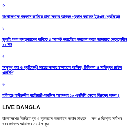
৩
বাংলাদেশকে ধন্যবাদ জানিয়ে ঢাকা সফরে আগ্রহ প্রকাশ করলেন ইউএই প্রেসিডেন্ট
৪
জুলাই সনদ বাস্তবায়নের দাবিতে ৫ আগস্ট নয়াপল্টনে সমাবেশ করবে জামায়াত নেতৃত্বাধীন
১১ দল
৫
অসুস্থ বাবা ও প্রতিবন্ধী মায়ের সংসার চালাতেন আলিফ, চিকিৎসা ও ক্ষতিপূরণ চাইল
এনসিপি
৬
হবিগঞ্জে নাসীরুদ্দীন পাটোয়ারী-সারজিস আলমসহ ১০ এনসিপি নেতার বিরুদ্ধে মামল।
LIVE BANGLA
বাংলাদেশের নির্ভরযোগ্য ও দ্রুততম অনলাইন সংবাদ মাধ্যম। দেশ ও বিশ্বের সর্বশেষ
খবর জানতে আমাদের সাথে থাকুন।