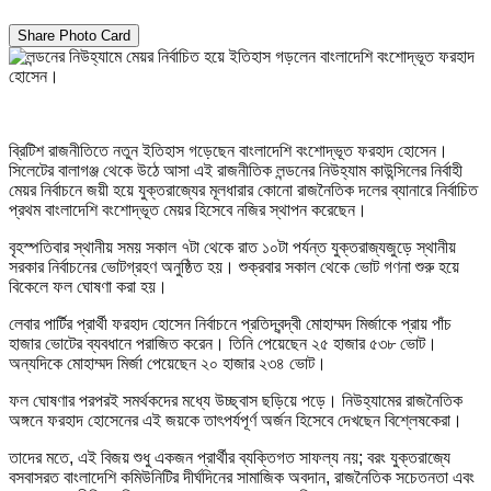
Share Photo Card
ব্রিটিশ রাজনীতিতে নতুন ইতিহাস গড়েছেন বাংলাদেশি বংশোদ্ভূত ফরহাদ হোসেন।
সিলেটের বালাগঞ্জ থেকে উঠে আসা এই রাজনীতিক লন্ডনের নিউহ্যাম কাউন্সিলের নির্বাহী
মেয়র নির্বাচনে জয়ী হয়ে যুক্তরাজ্যের মূলধারার কোনো রাজনৈতিক দলের ব্যানারে নির্বাচিত
প্রথম বাংলাদেশি বংশোদ্ভূত মেয়র হিসেবে নজির স্থাপন করেছেন।
বৃহস্পতিবার স্থানীয় সময় সকাল ৭টা থেকে রাত ১০টা পর্যন্ত যুক্তরাজ্যজুড়ে স্থানীয়
সরকার নির্বাচনের ভোটগ্রহণ অনুষ্ঠিত হয়। শুক্রবার সকাল থেকে ভোট গণনা শুরু হয়ে
বিকেলে ফল ঘোষণা করা হয়।
লেবার পার্টির প্রার্থী ফরহাদ হোসেন নির্বাচনে প্রতিদ্বন্দ্বী মোহাম্মদ মির্জাকে প্রায় পাঁচ
হাজার ভোটের ব্যবধানে পরাজিত করেন। তিনি পেয়েছেন ২৫ হাজার ৫৩৮ ভোট।
অন্যদিকে মোহাম্মদ মির্জা পেয়েছেন ২০ হাজার ২৩৪ ভোট।
ফল ঘোষণার পরপরই সমর্থকদের মধ্যে উচ্ছ্বাস ছড়িয়ে পড়ে। নিউহ্যামের রাজনৈতিক
অঙ্গনে ফরহাদ হোসেনের এই জয়কে তাৎপর্যপূর্ণ অর্জন হিসেবে দেখছেন বিশ্লেষকেরা।
তাদের মতে, এই বিজয় শুধু একজন প্রার্থীর ব্যক্তিগত সাফল্য নয়; বরং যুক্তরাজ্যে
বসবাসরত বাংলাদেশি কমিউনিটির দীর্ঘদিনের সামাজিক অবদান, রাজনৈতিক সচেতনতা এবং