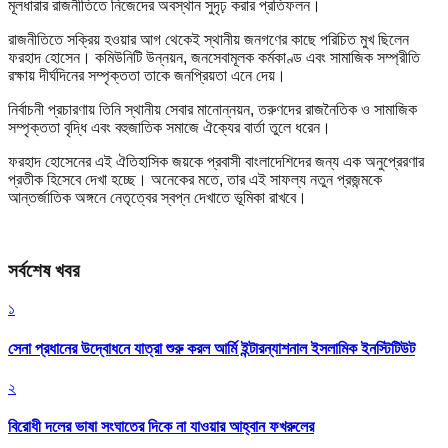
মূলধারার রাজনীতিতে নিজেদের অবস্থান সুদৃঢ় করার প্রতিফলন।
রাজনীতিতে সক্রিয় হওয়ার আগ থেকেই স্থানীয় জনগণের কাছে পরিচিত মুখ ছিলেন
ফরহাদ হোসেন। কমিউনিটি উন্নয়ন, জনসেবামূলক কর্মকাণ্ড এবং সামাজিক সম্প্রীতি
রক্ষায় দীর্ঘদিনের সম্পৃক্ততা তাকে জনপ্রিয়তা এনে দেয়।
নির্বাচনী প্রচারণায় তিনি স্থানীয় সেবার মানোন্নয়ন, তরুণদের রাজনৈতিক ও সামাজিক
সম্পৃক্ততা বৃদ্ধি এবং বহুজাতিক সমাজে ঐক্যের বার্তা তুলে ধরেন।
ফরহাদ হোসেনের এই ঐতিহাসিক জয়কে প্রবাসী বাংলাদেশিদের জন্য এক অনুপ্রেরণার
প্রতীক হিসেবে দেখা হচ্ছে। অনেকের মতে, তার এই সাফল্য নতুন প্রজন্মকে
আন্তর্জাতিক অঙ্গনে নেতৃত্বের স্বপ্ন দেখাতে ভূমিকা রাখবে।
সর্বশেষ খবর
১
সেনা প্রধানের উদ্বোধনে যাত্রা শুরু করল আর্মি ইন্টারন্যাশনাল ইসলামিক ইনস্টিটিউট
২
বিরোধী দলের ভাষা সংঘাতের দিকে না যাওয়ার আহ্বান ফখরুলের