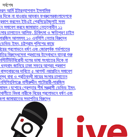
সর্বশেষ
ল আর্মি ইন্টারন্যাশনাল ইসলামিক
দিকে না যাওয়ার আহ্বান ফখরুলের
বাংলাদেশকে
কাশ করলেন ইউএই প্রেসিডেন্ট
জুলাই সনদ
 সমাবেশ করবে জামায়াত নেতৃত্বাধীন ১১
সার চালাতেন আলিফ, চিকিৎসা ও ক্ষতিপূরণ চাইল
-সারজিস আলমসহ ১০ এনসিপি নেতার বিরুদ্ধে
ডেভিড ইমন, চট্টগ্রাম পুলিশের কাছে
়ের প্রলোভনে ধর্ষণ এবং জোরপূর্বক গর্ভপাতের
 বিরুদ্ধে
সেনা প্রধানের উদ্বোধনে যাত্রা শুরু
টিটিউট
বিরোধী দলের ভাষা সংঘাতের দিকে না
ন্যবাদ জানিয়ে ঢাকা সফরে আগ্রহ প্রকাশ
স্তবায়নের দাবিতে ৫ আগস্ট নয়াপল্টনে সমাবেশ
থ বাবা ও প্রতিবন্ধী মায়ের সংসার চালাতেন
িপি
হবিগঞ্জে নাসীরুদ্দীন পাটোয়ারী-সারজিস
ামল।
যশোরে গ্রেপ্তার শীর্ষ সন্ত্রাসী ডেভিড ইমন,
ালীতে বিধবা নারীকে বিয়ের প্রলোভনে ধর্ষণ এবং
জামায়াতের সভাপতির বিরুদ্ধে