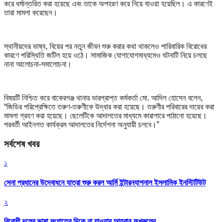
করে ধর্মান্তরিত করা হয়েছে এবং তাকে অপহরণ করে নিয়ে যাওয়া হয়েছিল। এ কারণেই
তারা মামলা করেছেন।
স্থানীয়দের ভাষ্য, বিয়ের পর নতুন জীবন শুরু করার কথা থাকলেও পারিবারিক বিরোধের
কারণে পরিস্থিতি জটিল হয়ে ওঠে। সামাজিক যোগাযোগমাধ্যমেও ঘটনাটি নিয়ে চলছে
নানা আলোচনা-সমালোচনা।
বিষয়টি নিশ্চিত করে বাকেরগঞ্জ থানার ভারপ্রাপ্ত কর্মকর্তা মো. আদিল হোসেন বলেন,
“জিডির পরিপ্রেক্ষিতে তরুণ-তরুণীকে উদ্ধার করা হয়েছে। তরুণীর পরিবারের দায়ের করা
মামলা গ্রহণ করা হয়েছে। ছেলেটিকে আদালতের মাধ্যমে কারাগারে পাঠানো হয়েছে।
পরবর্তী আইনগত কার্যক্রম আদালতের নির্দেশনা অনুযায়ী চলবে।”
সর্বশেষ খবর
১
সেনা প্রধানের উদ্বোধনে যাত্রা শুরু করল আর্মি ইন্টারন্যাশনাল ইসলামিক ইনস্টিটিউট
২
বিরোধী দলের ভাষা সংঘাতের দিকে না যাওয়ার আহ্বান ফখরুলের