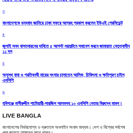
৩
বাংলাদেশকে ধন্যবাদ জানিয়ে ঢাকা সফরে আগ্রহ প্রকাশ করলেন ইউএই প্রেসিডেন্ট
৪
জুলাই সনদ বাস্তবায়নের দাবিতে ৫ আগস্ট নয়াপল্টনে সমাবেশ করবে জামায়াত নেতৃত্বাধীন
১১ দল
৫
অসুস্থ বাবা ও প্রতিবন্ধী মায়ের সংসার চালাতেন আলিফ, চিকিৎসা ও ক্ষতিপূরণ চাইল
এনসিপি
৬
হবিগঞ্জে নাসীরুদ্দীন পাটোয়ারী-সারজিস আলমসহ ১০ এনসিপি নেতার বিরুদ্ধে মামল।
LIVE BANGLA
বাংলাদেশের নির্ভরযোগ্য ও দ্রুততম অনলাইন সংবাদ মাধ্যম। দেশ ও বিশ্বের সর্বশেষ
খবর জানতে আমাদের সাথে থাকুন।