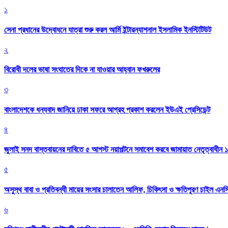
১
সেনা প্রধানের উদ্বোধনে যাত্রা শুরু করল আর্মি ইন্টারন্যাশনাল ইসলামিক ইনস্টিটিউট
২
বিরোধী দলের ভাষা সংঘাতের দিকে না যাওয়ার আহ্বান ফখরুলের
৩
বাংলাদেশকে ধন্যবাদ জানিয়ে ঢাকা সফরে আগ্রহ প্রকাশ করলেন ইউএই প্রেসিডেন্ট
৪
জুলাই সনদ বাস্তবায়নের দাবিতে ৫ আগস্ট নয়াপল্টনে সমাবেশ করবে জামায়াত নেতৃত্বাধীন 
৫
অসুস্থ বাবা ও প্রতিবন্ধী মায়ের সংসার চালাতেন আলিফ, চিকিৎসা ও ক্ষতিপূরণ চাইল এনস
৬