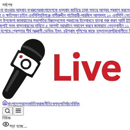
সর্বশেষ
 আহ্বান ফখরুলের
বাংলাদেশকে ধন্যবাদ জানিয়ে ঢাকা সফরে আগ্রহ প্রকাশ করলেন ইউএই প্র
ূরণ চাইল এনসিপি
হবিগঞ্জে নাসীরুদ্দীন পাটোয়ারী-সারজিস আলমসহ ১০ এনসিপি নেতার বিরুদ্ধ
 জামায়াতের সভাপতির বিরুদ্ধে
সেনা প্রধানের উদ্বোধনে যাত্রা শুরু করল আর্মি ইন্টারন্যাশন
বাস্তবায়নের দাবিতে ৫ আগস্ট নয়াপল্টনে সমাবেশ করবে জামায়াত নেতৃত্বাধীন ১১ দল
অসুস্থ 
প্তার শীর্ষ সন্ত্রাসী ডেভিড ইমন, চট্টগ্রাম পুলিশের কাছে হস্তান্তর
পটুয়াখালীতে বিধবা নারী
বাংলাদেশ
আন্তর্জাতিক
রাজনীতি
খেলাধুলা
নির্বাচন
বিবিধ
নিউজ
পড়া হচ্ছে...