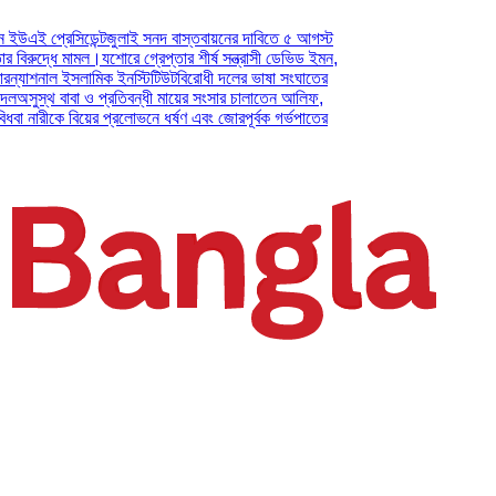
েসিডেন্ট
জুলাই সনদ বাস্তবায়নের দাবিতে ৫ আগস্ট
ে মামল।
যশোরে গ্রেপ্তার শীর্ষ সন্ত্রাসী ডেভিড ইমন,
াল ইসলামিক ইনস্টিটিউট
বিরোধী দলের ভাষা সংঘাতের
বাবা ও প্রতিবন্ধী মায়ের সংসার চালাতেন আলিফ,
কে বিয়ের প্রলোভনে ধর্ষণ এবং জোরপূর্বক গর্ভপাতের