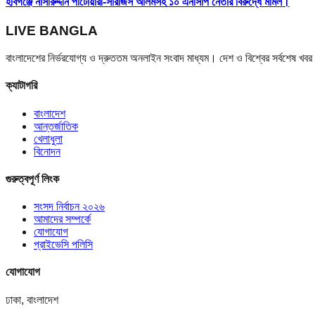
হবিগঞ্জে নাসীরুদ্দীন পাটোয়ারী-সারজিস আলমসহ ১০ এনসিপি নেতার বিরুদ্ধে মামল।
LIVE BANGLA
বাংলাদেশের নির্ভরযোগ্য ও দ্রুততম অনলাইন সংবাদ মাধ্যম। দেশ ও বিশ্বের সর্বশেষ খ
ক্যাটাগরি
বাংলাদেশ
আন্তর্জাতিক
খেলাধুলা
বিনোদন
গুরুত্বপূর্ণ লিংক
সংসদ নির্বাচন ২০২৬
আমাদের সম্পর্কে
যোগাযোগ
প্রাইভেসি পলিসি
যোগাযোগ
ঢাকা, বাংলাদেশ