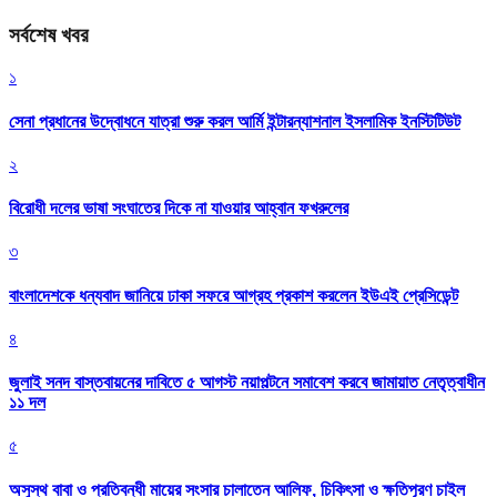
সর্বশেষ খবর
১
সেনা প্রধানের উদ্বোধনে যাত্রা শুরু করল আর্মি ইন্টারন্যাশনাল ইসলামিক ইনস্টিটিউট
২
বিরোধী দলের ভাষা সংঘাতের দিকে না যাওয়ার আহ্বান ফখরুলের
৩
বাংলাদেশকে ধন্যবাদ জানিয়ে ঢাকা সফরে আগ্রহ প্রকাশ করলেন ইউএই প্রেসিডেন্ট
৪
জুলাই সনদ বাস্তবায়নের দাবিতে ৫ আগস্ট নয়াপল্টনে সমাবেশ করবে জামায়াত নেতৃত্বাধীন
১১ দল
৫
অসুস্থ বাবা ও প্রতিবন্ধী মায়ের সংসার চালাতেন আলিফ, চিকিৎসা ও ক্ষতিপূরণ চাইল