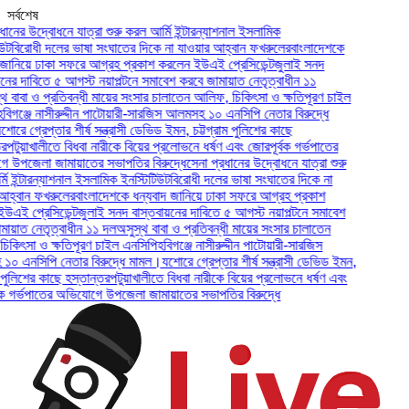
সর্বশেষ
উদ্বোধনে যাত্রা শুরু করল আর্মি ইন্টারন্যাশনাল ইসলামিক
োধী দলের ভাষা সংঘাতের দিকে না যাওয়ার আহ্বান ফখরুলের
বাংলাদেশকে
য়ে ঢাকা সফরে আগ্রহ প্রকাশ করলেন ইউএই প্রেসিডেন্ট
জুলাই সনদ
াবিতে ৫ আগস্ট নয়াপল্টনে সমাবেশ করবে জামায়াত নেতৃত্বাধীন ১১
া ও প্রতিবন্ধী মায়ের সংসার চালাতেন আলিফ, চিকিৎসা ও ক্ষতিপূরণ চাইল
জে নাসীরুদ্দীন পাটোয়ারী-সারজিস আলমসহ ১০ এনসিপি নেতার বিরুদ্ধে
্রেপ্তার শীর্ষ সন্ত্রাসী ডেভিড ইমন, চট্টগ্রাম পুলিশের কাছে
়াখালীতে বিধবা নারীকে বিয়ের প্রলোভনে ধর্ষণ এবং জোরপূর্বক গর্ভপাতের
লা জামায়াতের সভাপতির বিরুদ্ধে
সেনা প্রধানের উদ্বোধনে যাত্রা শুরু
টারন্যাশনাল ইসলামিক ইনস্টিটিউট
বিরোধী দলের ভাষা সংঘাতের দিকে না
ন ফখরুলের
বাংলাদেশকে ধন্যবাদ জানিয়ে ঢাকা সফরে আগ্রহ প্রকাশ
্রেসিডেন্ট
জুলাই সনদ বাস্তবায়নের দাবিতে ৫ আগস্ট নয়াপল্টনে সমাবেশ
নেতৃত্বাধীন ১১ দল
অসুস্থ বাবা ও প্রতিবন্ধী মায়ের সংসার চালাতেন
া ও ক্ষতিপূরণ চাইল এনসিপি
হবিগঞ্জে নাসীরুদ্দীন পাটোয়ারী-সারজিস
িপি নেতার বিরুদ্ধে মামল।
যশোরে গ্রেপ্তার শীর্ষ সন্ত্রাসী ডেভিড ইমন,
শের কাছে হস্তান্তর
পটুয়াখালীতে বিধবা নারীকে বিয়ের প্রলোভনে ধর্ষণ এবং
ভপাতের অভিযোগে উপজেলা জামায়াতের সভাপতির বিরুদ্ধে