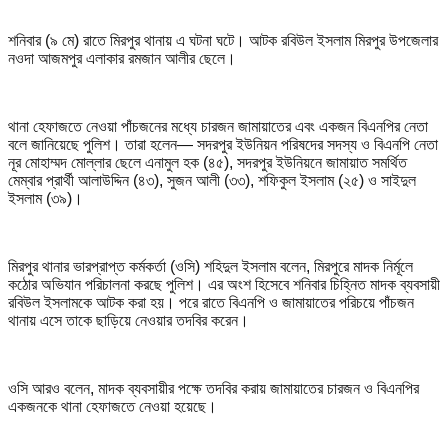
শনিবার (৯ মে) রাতে মিরপুর থানায় এ ঘটনা ঘটে। আটক রবিউল ইসলাম মিরপুর উপজেলার
নওদা আজমপুর এলাকার রমজান আলীর ছেলে।
থানা হেফাজতে নেওয়া পাঁচজনের মধ্যে চারজন জামায়াতের এবং একজন বিএনপির নেতা
বলে জানিয়েছে পুলিশ। তারা হলেন— সদরপুর ইউনিয়ন পরিষদের সদস্য ও বিএনপি নেতা
নূর মোহাম্মদ মোল্লার ছেলে এনামুল হক (৪৫), সদরপুর ইউনিয়নে জামায়াত সমর্থিত
মেম্বার প্রার্থী আলাউদ্দিন (৪৩), সুজন আলী (৩৩), শফিকুল ইসলাম (২৫) ও সাইদুল
ইসলাম (৩৯)।
মিরপুর থানার ভারপ্রাপ্ত কর্মকর্তা (ওসি) শহিদুল ইসলাম বলেন, মিরপুরে মাদক নির্মূলে
কঠোর অভিযান পরিচালনা করছে পুলিশ। এর অংশ হিসেবে শনিবার চিহ্নিত মাদক ব্যবসায়ী
রবিউল ইসলামকে আটক করা হয়। পরে রাতে বিএনপি ও জামায়াতের পরিচয়ে পাঁচজন
থানায় এসে তাকে ছাড়িয়ে নেওয়ার তদবির করেন।
ওসি আরও বলেন, মাদক ব্যবসায়ীর পক্ষে তদবির করায় জামায়াতের চারজন ও বিএনপির
একজনকে থানা হেফাজতে নেওয়া হয়েছে।