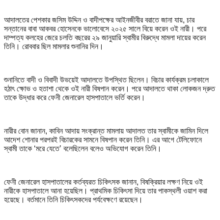
আদালতের পেশকার জসিম উদ্দিন ও বাদীপক্ষের আইনজীবীর বরাতে জানা যায়, চার
সন্তানের বাবা আকবর হোসেনকে ভালোবেসে ২০২৫ সালে বিয়ে করেন ওই নারী। পরে
দাম্পত্য কলহের জেরে চলতি বছরের ২৯ জানুয়ারি স্বামীর বিরুদ্ধে মামলা দায়ের করেন
তিনি। রোববার ছিল মামলার শুনানির দিন।
শুনানিতে বাদী ও বিবাদী উভয়েই আদালতে উপস্থিত ছিলেন। বিচার কার্যক্রম চলাকালে
হঠাৎ ক্ষোভ ও হতাশা থেকে ওই নারী বিষপান করেন। পরে আদালতে থাকা লোকজন দ্রুত
তাকে উদ্ধার করে ফেনী জেনারেল হাসপাতালে ভর্তি করেন।
নারীর বোন জানান, কাবিন আদায় সংক্রান্ত মামলায় আদালত তার স্বামীকে জামিন দিলে
আদেশ শোনার পরপরই বিচারকের সামনে বিষপান করেন তিনি। এর আগে টেলিফোনে
স্বামী তাকে ‘মরে যেতে’ বলেছিলেন বলেও অভিযোগ করেন তিনি।
ফেনী জেনারেল হাসপাতালের কর্তব্যরত চিকিৎসক জানান, বিষক্রিয়ার লক্ষণ নিয়ে ওই
নারীকে হাসপাতালে আনা হয়েছিল। প্রাথমিক চিকিৎসা দিয়ে তার পাকস্থলী ওয়াশ করা
হয়েছে। বর্তমানে তিনি চিকিৎসকদের পর্যবেক্ষণে রয়েছেন।