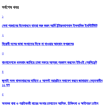
সর্বশেষ খবর
১
সেনা প্রধানের উদ্বোধনে যাত্রা শুরু করল আর্মি ইন্টারন্যাশনাল ইসলামিক ইনস্টিটিউট
২
বিরোধী দলের ভাষা সংঘাতের দিকে না যাওয়ার আহ্বান ফখরুলের
৩
বাংলাদেশকে ধন্যবাদ জানিয়ে ঢাকা সফরে আগ্রহ প্রকাশ করলেন ইউএই প্রেসিডেন্ট
৪
জুলাই সনদ বাস্তবায়নের দাবিতে ৫ আগস্ট নয়াপল্টনে সমাবেশ করবে জামায়াত নেতৃত্বাধীন
১১ দল
৫
অসুস্থ বাবা ও প্রতিবন্ধী মায়ের সংসার চালাতেন আলিফ, চিকিৎসা ও ক্ষতিপূরণ চাইল