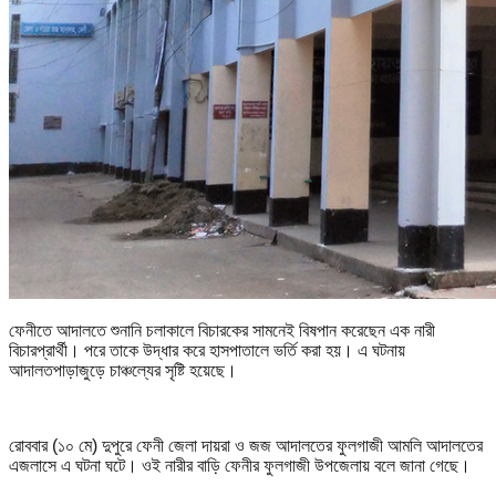
ফেনীতে আদালতে শুনানি চলাকালে বিচারকের সামনেই বিষপান করেছেন এক নারী
বিচারপ্রার্থী। পরে তাকে উদ্ধার করে হাসপাতালে ভর্তি করা হয়। এ ঘটনায়
আদালতপাড়াজুড়ে চাঞ্চল্যের সৃষ্টি হয়েছে।
রোববার (১০ মে) দুপুরে ফেনী জেলা দায়রা ও জজ আদালতের ফুলগাজী আমলি আদালতের
এজলাসে এ ঘটনা ঘটে। ওই নারীর বাড়ি ফেনীর ফুলগাজী উপজেলায় বলে জানা গেছে।