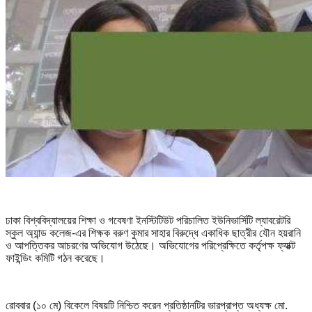
ঢাকা বিশ্ববিদ্যালয়ের শিক্ষা ও গবেষণা ইনস্টিটিউট পরিচালিত ইউনিভার্সিটি ল্যাবরেটরি
স্কুল অ্যান্ড কলেজ-এর শিক্ষক বরুণ কুমার সাহার বিরুদ্ধে একাধিক ছাত্রীর যৌন হয়রানি
ও আপত্তিকর আচরণের অভিযোগ উঠেছে। অভিযোগের পরিপ্রেক্ষিতে কর্তৃপক্ষ ফ্যাক্ট
ফাইন্ডিং কমিটি গঠন করেছে।
রোববার (১০ মে) বিকেলে বিষয়টি নিশ্চিত করেন প্রতিষ্ঠানটির ভারপ্রাপ্ত অধ্যক্ষ মো.