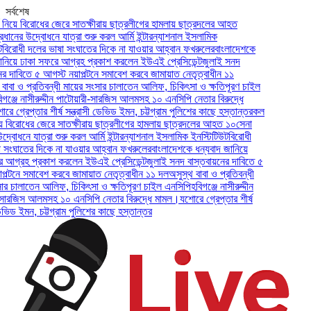
সর্বশেষ
 বিরোধের জেরে সাতক্ষীরায় ছাত্রলীগের হামলায় ছাত্রদলের আহত
 উদ্বোধনে যাত্রা শুরু করল আর্মি ইন্টারন্যাশনাল ইসলামিক
ী দলের ভাষা সংঘাতের দিকে না যাওয়ার আহ্বান ফখরুলের
বাংলাদেশকে
 ঢাকা সফরে আগ্রহ প্রকাশ করলেন ইউএই প্রেসিডেন্ট
জুলাই সনদ
িতে ৫ আগস্ট নয়াপল্টনে সমাবেশ করবে জামায়াত নেতৃত্বাধীন ১১
ও প্রতিবন্ধী মায়ের সংসার চালাতেন আলিফ, চিকিৎসা ও ক্ষতিপূরণ চাইল
 নাসীরুদ্দীন পাটোয়ারী-সারজিস আলমসহ ১০ এনসিপি নেতার বিরুদ্ধে
েপ্তার শীর্ষ সন্ত্রাসী ডেভিড ইমন, চট্টগ্রাম পুলিশের কাছে হস্তান্তর
কল
রোধের জেরে সাতক্ষীরায় ছাত্রলীগের হামলায় ছাত্রদলের আহত ১০
সেনা
ে যাত্রা শুরু করল আর্মি ইন্টারন্যাশনাল ইসলামিক ইনস্টিটিউট
বিরোধী
তের দিকে না যাওয়ার আহ্বান ফখরুলের
বাংলাদেশকে ধন্যবাদ জানিয়ে
হ প্রকাশ করলেন ইউএই প্রেসিডেন্ট
জুলাই সনদ বাস্তবায়নের দাবিতে ৫
 সমাবেশ করবে জামায়াত নেতৃত্বাধীন ১১ দল
অসুস্থ বাবা ও প্রতিবন্ধী
লাতেন আলিফ, চিকিৎসা ও ক্ষতিপূরণ চাইল এনসিপি
হবিগঞ্জে নাসীরুদ্দীন
িস আলমসহ ১০ এনসিপি নেতার বিরুদ্ধে মামল।
যশোরে গ্রেপ্তার শীর্ষ
ইমন, চট্টগ্রাম পুলিশের কাছে হস্তান্তর