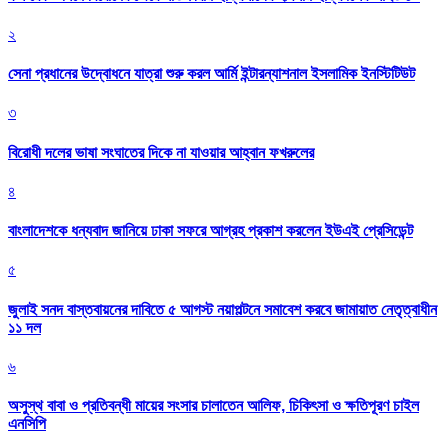
২
সেনা প্রধানের উদ্বোধনে যাত্রা শুরু করল আর্মি ইন্টারন্যাশনাল ইসলামিক ইনস্টিটিউট
৩
বিরোধী দলের ভাষা সংঘাতের দিকে না যাওয়ার আহ্বান ফখরুলের
৪
বাংলাদেশকে ধন্যবাদ জানিয়ে ঢাকা সফরে আগ্রহ প্রকাশ করলেন ইউএই প্রেসিডেন্ট
৫
জুলাই সনদ বাস্তবায়নের দাবিতে ৫ আগস্ট নয়াপল্টনে সমাবেশ করবে জামায়াত নেতৃত্বাধীন
১১ দল
৬
অসুস্থ বাবা ও প্রতিবন্ধী মায়ের সংসার চালাতেন আলিফ, চিকিৎসা ও ক্ষতিপূরণ চাইল
এনসিপি