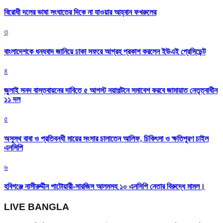
বিরোধী দলের ভাষা সংঘাতের দিকে না যাওয়ার আহ্বান ফখরুলের
৩
বাংলাদেশকে ধন্যবাদ জানিয়ে ঢাকা সফরে আগ্রহ প্রকাশ করলেন ইউএই প্রেসিডেন্ট
৪
জুলাই সনদ বাস্তবায়নের দাবিতে ৫ আগস্ট নয়াপল্টনে সমাবেশ করবে জামায়াত নেতৃত্বাধীন
১১ দল
৫
অসুস্থ বাবা ও প্রতিবন্ধী মায়ের সংসার চালাতেন আলিফ, চিকিৎসা ও ক্ষতিপূরণ চাইল
এনসিপি
৬
হবিগঞ্জে নাসীরুদ্দীন পাটোয়ারী-সারজিস আলমসহ ১০ এনসিপি নেতার বিরুদ্ধে মামল।
LIVE BANGLA