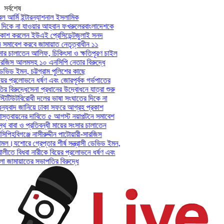
সর্বশেষ
আর্মি ইন্টারন্যাশনাল ইসলামিক
কে না যাওয়ার আহ্বান ফখরুলের
বাংলাদেশকে
শ করলেন ইউএই প্রেসিডেন্ট
জুলাই সনদ
সমাবেশ করবে জামায়াত নেতৃত্বাধীন ১১
র চালাতেন আলিফ, চিকিৎসা ও ক্ষতিপূরণ চাইল
ারজিস আলমসহ ১০ এনসিপি নেতার বিরুদ্ধে
ভিড ইমন, চট্টগ্রাম পুলিশের কাছে
ের প্রলোভনে ধর্ষণ এবং জোরপূর্বক গর্ভপাতের
িরুদ্ধে
সেনা প্রধানের উদ্বোধনে যাত্রা শুরু
টিউট
বিরোধী দলের ভাষা সংঘাতের দিকে না
যবাদ জানিয়ে ঢাকা সফরে আগ্রহ প্রকাশ
তবায়নের দাবিতে ৫ আগস্ট নয়াপল্টনে সমাবেশ
বাবা ও প্রতিবন্ধী মায়ের সংসার চালাতেন
পি
হবিগঞ্জে নাসীরুদ্দীন পাটোয়ারী-সারজিস
ল।
যশোরে গ্রেপ্তার শীর্ষ সন্ত্রাসী ডেভিড ইমন,
লীতে বিধবা নারীকে বিয়ের প্রলোভনে ধর্ষণ এবং
ামায়াতের সভাপতির বিরুদ্ধে