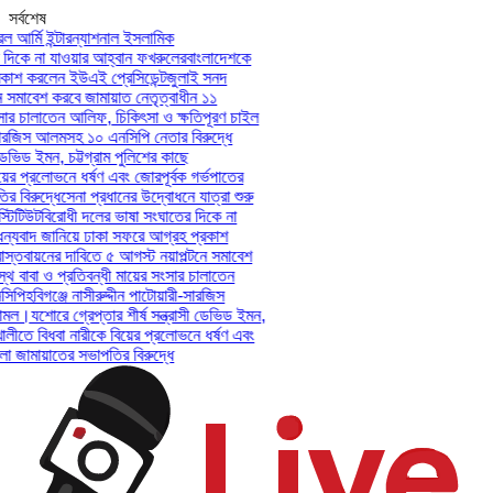
সর্বশেষ
আর্মি ইন্টারন্যাশনাল ইসলামিক
িকে না যাওয়ার আহ্বান ফখরুলের
বাংলাদেশকে
াশ করলেন ইউএই প্রেসিডেন্ট
জুলাই সনদ
সমাবেশ করবে জামায়াত নেতৃত্বাধীন ১১
ার চালাতেন আলিফ, চিকিৎসা ও ক্ষতিপূরণ চাইল
সারজিস আলমসহ ১০ এনসিপি নেতার বিরুদ্ধে
েভিড ইমন, চট্টগ্রাম পুলিশের কাছে
ের প্রলোভনে ধর্ষণ এবং জোরপূর্বক গর্ভপাতের
বিরুদ্ধে
সেনা প্রধানের উদ্বোধনে যাত্রা শুরু
িটিউট
বিরোধী দলের ভাষা সংঘাতের দিকে না
যবাদ জানিয়ে ঢাকা সফরে আগ্রহ প্রকাশ
্তবায়নের দাবিতে ৫ আগস্ট নয়াপল্টনে সমাবেশ
 বাবা ও প্রতিবন্ধী মায়ের সংসার চালাতেন
পি
হবিগঞ্জে নাসীরুদ্দীন পাটোয়ারী-সারজিস
মল।
যশোরে গ্রেপ্তার শীর্ষ সন্ত্রাসী ডেভিড ইমন,
লীতে বিধবা নারীকে বিয়ের প্রলোভনে ধর্ষণ এবং
ামায়াতের সভাপতির বিরুদ্ধে