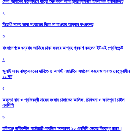
সেনা প্রধানের উদ্বোধনে যাত্রা শুরু করল আর্মি ইন্টারন্যাশনাল ইসলামিক ইনস্টিটিউট
২
বিরোধী দলের ভাষা সংঘাতের দিকে না যাওয়ার আহ্বান ফখরুলের
৩
বাংলাদেশকে ধন্যবাদ জানিয়ে ঢাকা সফরে আগ্রহ প্রকাশ করলেন ইউএই প্রেসিডেন্ট
৪
জুলাই সনদ বাস্তবায়নের দাবিতে ৫ আগস্ট নয়াপল্টনে সমাবেশ করবে জামায়াত নেতৃত্বাধীন
১১ দল
৫
অসুস্থ বাবা ও প্রতিবন্ধী মায়ের সংসার চালাতেন আলিফ, চিকিৎসা ও ক্ষতিপূরণ চাইল
এনসিপি
৬
হবিগঞ্জে নাসীরুদ্দীন পাটোয়ারী-সারজিস আলমসহ ১০ এনসিপি নেতার বিরুদ্ধে মামল।