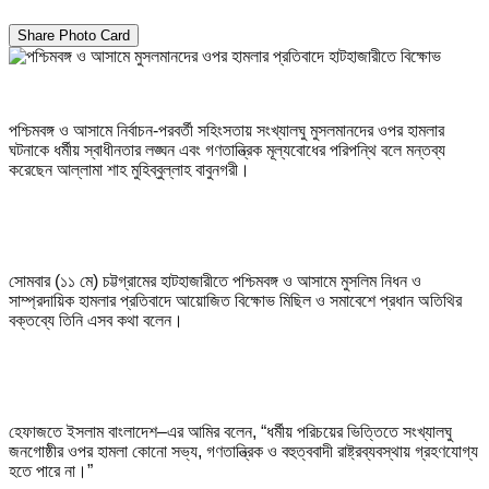
Share Photo Card
পশ্চিমবঙ্গ ও আসামে নির্বাচন-পরবর্তী সহিংসতায় সংখ্যালঘু মুসলমানদের ওপর হামলার
ঘটনাকে ধর্মীয় স্বাধীনতার লঙ্ঘন এবং গণতান্ত্রিক মূল্যবোধের পরিপন্থি বলে মন্তব্য
করেছেন আল্লামা শাহ মুহিব্বুল্লাহ বাবুনগরী।
সোমবার (১১ মে) চট্টগ্রামের হাটহাজারীতে পশ্চিমবঙ্গ ও আসামে মুসলিম নিধন ও
সাম্প্রদায়িক হামলার প্রতিবাদে আয়োজিত বিক্ষোভ মিছিল ও সমাবেশে প্রধান অতিথির
বক্তব্যে তিনি এসব কথা বলেন।
হেফাজতে ইসলাম বাংলাদেশ–এর আমির বলেন, “ধর্মীয় পরিচয়ের ভিত্তিতে সংখ্যালঘু
জনগোষ্ঠীর ওপর হামলা কোনো সভ্য, গণতান্ত্রিক ও বহুত্ববাদী রাষ্ট্রব্যবস্থায় গ্রহণযোগ্য
হতে পারে না।”