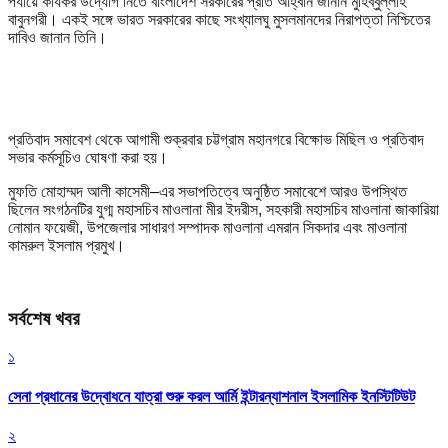
পর্যায়ে কার্যকর উদ্যোগ নিতে বাংলাদেশ সরকারের প্রতি আহ্বান জানান মুহিব্বুল্লাহ
বাবুনগরী। একই সঙ্গে ভারত সরকারের কাছে সংখ্যালঘু মুসলমানদের নিরাপত্তা নিশ্চিতের
দাবিও জানান তিনি।
প্রতিবাদ সমাবেশ থেকে আগামী শুক্রবার চট্টগ্রাম মহানগরে বিক্ষোভ মিছিল ও প্রতিবাদ
সভার কর্মসূচিও ঘোষণা করা হয়।
মুফতি মোহাম্মদ আলী কাসেমী–এর সভাপতিত্বে অনুষ্ঠিত সমাবেশে আরও উপস্থিত
ছিলেন সংগঠনটির যুগ্ম মহাসচিব মাওলানা মীর ইদরীস, সহকারী মহাসচিব মাওলানা জাকারিয়া
নোমান ফয়েজী, উপজেলার সাধারণ সম্পাদক মাওলানা এমরান সিকদার এবং মাওলানা
কামরুল ইসলাম প্রমুখ।
সর্বশেষ খবর
১
সেনা প্রধানের উদ্বোধনে যাত্রা শুরু করল আর্মি ইন্টারন্যাশনাল ইসলামিক ইনস্টিটিউট
২