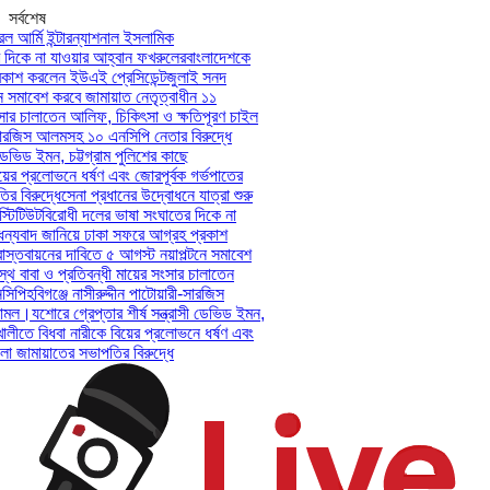
সর্বশেষ
আর্মি ইন্টারন্যাশনাল ইসলামিক
িকে না যাওয়ার আহ্বান ফখরুলের
বাংলাদেশকে
শ করলেন ইউএই প্রেসিডেন্ট
জুলাই সনদ
সমাবেশ করবে জামায়াত নেতৃত্বাধীন ১১
ার চালাতেন আলিফ, চিকিৎসা ও ক্ষতিপূরণ চাইল
সারজিস আলমসহ ১০ এনসিপি নেতার বিরুদ্ধে
েভিড ইমন, চট্টগ্রাম পুলিশের কাছে
ের প্রলোভনে ধর্ষণ এবং জোরপূর্বক গর্ভপাতের
িরুদ্ধে
সেনা প্রধানের উদ্বোধনে যাত্রা শুরু
িটিউট
বিরোধী দলের ভাষা সংঘাতের দিকে না
যবাদ জানিয়ে ঢাকা সফরে আগ্রহ প্রকাশ
তবায়নের দাবিতে ৫ আগস্ট নয়াপল্টনে সমাবেশ
 বাবা ও প্রতিবন্ধী মায়ের সংসার চালাতেন
পি
হবিগঞ্জে নাসীরুদ্দীন পাটোয়ারী-সারজিস
মল।
যশোরে গ্রেপ্তার শীর্ষ সন্ত্রাসী ডেভিড ইমন,
লীতে বিধবা নারীকে বিয়ের প্রলোভনে ধর্ষণ এবং
ামায়াতের সভাপতির বিরুদ্ধে