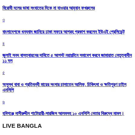
বিরোধী দলের ভাষা সংঘাতের দিকে না যাওয়ার আহ্বান ফখরুলের
৩
বাংলাদেশকে ধন্যবাদ জানিয়ে ঢাকা সফরে আগ্রহ প্রকাশ করলেন ইউএই প্রেসিডেন্ট
৪
জুলাই সনদ বাস্তবায়নের দাবিতে ৫ আগস্ট নয়াপল্টনে সমাবেশ করবে জামায়াত নেতৃত্বাধীন
১১ দল
৫
অসুস্থ বাবা ও প্রতিবন্ধী মায়ের সংসার চালাতেন আলিফ, চিকিৎসা ও ক্ষতিপূরণ চাইল
এনসিপি
৬
হবিগঞ্জে নাসীরুদ্দীন পাটোয়ারী-সারজিস আলমসহ ১০ এনসিপি নেতার বিরুদ্ধে মামল।
LIVE BANGLA