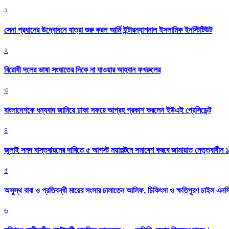
১
সেনা প্রধানের উদ্বোধনে যাত্রা শুরু করল আর্মি ইন্টারন্যাশনাল ইসলামিক ইনস্টিটিউট
২
বিরোধী দলের ভাষা সংঘাতের দিকে না যাওয়ার আহ্বান ফখরুলের
৩
বাংলাদেশকে ধন্যবাদ জানিয়ে ঢাকা সফরে আগ্রহ প্রকাশ করলেন ইউএই প্রেসিডেন্ট
৪
জুলাই সনদ বাস্তবায়নের দাবিতে ৫ আগস্ট নয়াপল্টনে সমাবেশ করবে জামায়াত নেতৃত্বাধীন 
৫
অসুস্থ বাবা ও প্রতিবন্ধী মায়ের সংসার চালাতেন আলিফ, চিকিৎসা ও ক্ষতিপূরণ চাইল এনস
৬