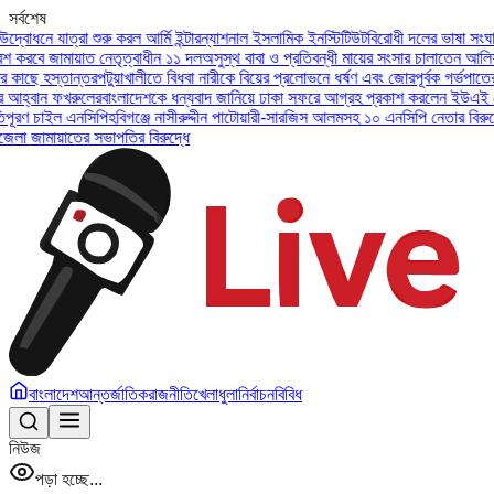
সর্বশেষ
া শুরু করল আর্মি ইন্টারন্যাশনাল ইসলামিক ইনস্টিটিউট
বিরোধী দলের ভাষা সংঘাতের দিকে না 
াত নেতৃত্বাধীন ১১ দল
অসুস্থ বাবা ও প্রতিবন্ধী মায়ের সংসার চালাতেন আলিফ, চিকিৎসা ও 
্তর
পটুয়াখালীতে বিধবা নারীকে বিয়ের প্রলোভনে ধর্ষণ এবং জোরপূর্বক গর্ভপাতের অভিযোগে 
লের
বাংলাদেশকে ধন্যবাদ জানিয়ে ঢাকা সফরে আগ্রহ প্রকাশ করলেন ইউএই প্রেসিডেন্ট
জুলা
নসিপি
হবিগঞ্জে নাসীরুদ্দীন পাটোয়ারী-সারজিস আলমসহ ১০ এনসিপি নেতার বিরুদ্ধে মামল।
যশোর
 সভাপতির বিরুদ্ধে
বাংলাদেশ
আন্তর্জাতিক
রাজনীতি
খেলাধুলা
নির্বাচন
বিবিধ
নিউজ
পড়া হচ্ছে...