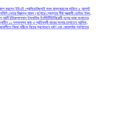
ই প্রেসিডেন্ট
জুলাই সনদ বাস্তবায়নের দাবিতে ৫ আগস্ট
িরুদ্ধে মামল।
যশোরে গ্রেপ্তার শীর্ষ সন্ত্রাসী ডেভিড ইমন,
ন্যাশনাল ইসলামিক ইনস্টিটিউট
বিরোধী দলের ভাষা সংঘাতের
সুস্থ বাবা ও প্রতিবন্ধী মায়ের সংসার চালাতেন আলিফ,
া নারীকে বিয়ের প্রলোভনে ধর্ষণ এবং জোরপূর্বক গর্ভপাতের