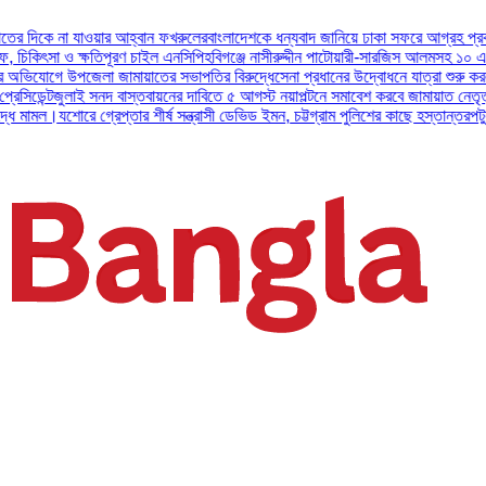
যাওয়ার আহ্বান ফখরুলের
বাংলাদেশকে ধন্যবাদ জানিয়ে ঢাকা সফরে আগ্রহ প্রকাশ করলেন ইউএ
ক্ষতিপূরণ চাইল এনসিপি
হবিগঞ্জে নাসীরুদ্দীন পাটোয়ারী-সারজিস আলমসহ ১০ এনসিপি নেতার ব
উপজেলা জামায়াতের সভাপতির বিরুদ্ধে
সেনা প্রধানের উদ্বোধনে যাত্রা শুরু করল আর্মি ইন্টার
ই সনদ বাস্তবায়নের দাবিতে ৫ আগস্ট নয়াপল্টনে সমাবেশ করবে জামায়াত নেতৃত্বাধীন ১১ দল
অ
ে গ্রেপ্তার শীর্ষ সন্ত্রাসী ডেভিড ইমন, চট্টগ্রাম পুলিশের কাছে হস্তান্তর
পটুয়াখালীতে বিধব