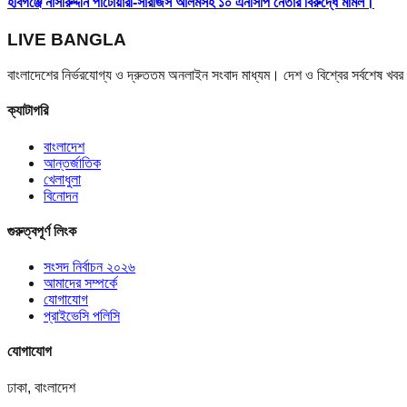
হবিগঞ্জে নাসীরুদ্দীন পাটোয়ারী-সারজিস আলমসহ ১০ এনসিপি নেতার বিরুদ্ধে মামল।
LIVE BANGLA
বাংলাদেশের নির্ভরযোগ্য ও দ্রুততম অনলাইন সংবাদ মাধ্যম। দেশ ও বিশ্বের সর্বশেষ খ
ক্যাটাগরি
বাংলাদেশ
আন্তর্জাতিক
খেলাধুলা
বিনোদন
গুরুত্বপূর্ণ লিংক
সংসদ নির্বাচন ২০২৬
আমাদের সম্পর্কে
যোগাযোগ
প্রাইভেসি পলিসি
যোগাযোগ
ঢাকা, বাংলাদেশ