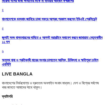
বিরোধী দলের ভাষা সংঘাতের দিকে না যাওয়ার আহ্বান ফখরুলের
৪
বাংলাদেশকে ধন্যবাদ জানিয়ে ঢাকা সফরে আগ্রহ প্রকাশ করলেন ইউএই প্রেসিডেন্ট
৫
জুলাই সনদ বাস্তবায়নের দাবিতে ৫ আগস্ট নয়াপল্টনে সমাবেশ করবে জামায়াত নেতৃত্বাধীন
১১ দল
৬
অসুস্থ বাবা ও প্রতিবন্ধী মায়ের সংসার চালাতেন আলিফ, চিকিৎসা ও ক্ষতিপূরণ চাইল
এনসিপি
LIVE BANGLA
বাংলাদেশের নির্ভরযোগ্য ও দ্রুততম অনলাইন সংবাদ মাধ্যম। দেশ ও বিশ্বের সর্বশেষ
খবর জানতে আমাদের সাথে থাকুন।
ক্যাটাগরি