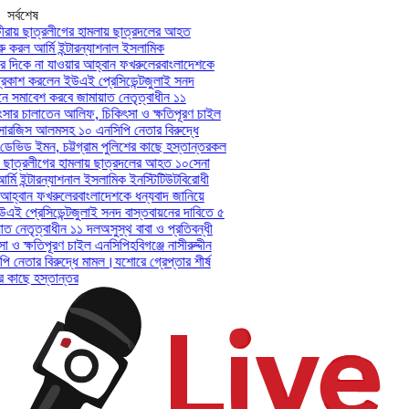
সর্বশেষ
রায় ছাত্রলীগের হামলায় ছাত্রদলের আহত
 করল আর্মি ইন্টারন্যাশনাল ইসলামিক
 দিকে না যাওয়ার আহ্বান ফখরুলের
বাংলাদেশকে
কাশ করলেন ইউএই প্রেসিডেন্ট
জুলাই সনদ
ে সমাবেশ করবে জামায়াত নেতৃত্বাধীন ১১
ংসার চালাতেন আলিফ, চিকিৎসা ও ক্ষতিপূরণ চাইল
ী-সারজিস আলমসহ ১০ এনসিপি নেতার বিরুদ্ধে
 ডেভিড ইমন, চট্টগ্রাম পুলিশের কাছে হস্তান্তর
কল
় ছাত্রলীগের হামলায় ছাত্রদলের আহত ১০
সেনা
মি ইন্টারন্যাশনাল ইসলামিক ইনস্টিটিউট
বিরোধী
হ্বান ফখরুলের
বাংলাদেশকে ধন্যবাদ জানিয়ে
 প্রেসিডেন্ট
জুলাই সনদ বাস্তবায়নের দাবিতে ৫
 নেতৃত্বাধীন ১১ দল
অসুস্থ বাবা ও প্রতিবন্ধী
ও ক্ষতিপূরণ চাইল এনসিপি
হবিগঞ্জে নাসীরুদ্দীন
নেতার বিরুদ্ধে মামল।
যশোরে গ্রেপ্তার শীর্ষ
 কাছে হস্তান্তর