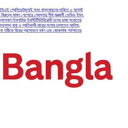
িডেন্ট
জুলাই সনদ বাস্তবায়নের দাবিতে ৫ আগস্ট
 মামল।
যশোরে গ্রেপ্তার শীর্ষ সন্ত্রাসী ডেভিড ইমন,
 ইসলামিক ইনস্টিটিউট
বিরোধী দলের ভাষা সংঘাতের
াবা ও প্রতিবন্ধী মায়ের সংসার চালাতেন আলিফ,
 বিয়ের প্রলোভনে ধর্ষণ এবং জোরপূর্বক গর্ভপাতের