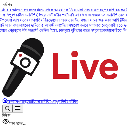
সর্বশেষ
আহ্বান ফখরুলের
বাংলাদেশকে ধন্যবাদ জানিয়ে ঢাকা সফরে আগ্রহ প্রকাশ করলেন ইউএই প্রেস
ণ চাইল এনসিপি
হবিগঞ্জে নাসীরুদ্দীন পাটোয়ারী-সারজিস আলমসহ ১০ এনসিপি নেতার বিরুদ্ধে
ামায়াতের সভাপতির বিরুদ্ধে
সেনা প্রধানের উদ্বোধনে যাত্রা শুরু করল আর্মি ইন্টারন্যাশনাল
স্তবায়নের দাবিতে ৫ আগস্ট নয়াপল্টনে সমাবেশ করবে জামায়াত নেতৃত্বাধীন ১১ দল
অসুস্থ ব
তার শীর্ষ সন্ত্রাসী ডেভিড ইমন, চট্টগ্রাম পুলিশের কাছে হস্তান্তর
পটুয়াখালীতে বিধবা নারীকে
বাংলাদেশ
আন্তর্জাতিক
রাজনীতি
খেলাধুলা
নির্বাচন
বিবিধ
নিউজ
পড়া হচ্ছে...