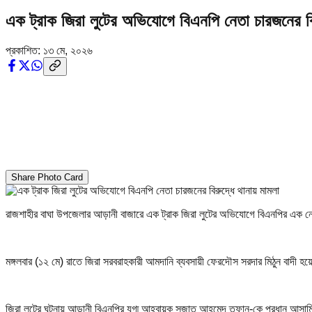
এক ট্রাক জিরা লুটের অভিযোগে বিএনপি নেতা চারজনের বি
প্রকাশিত:
১৩ মে, ২০২৬
Share Photo Card
রাজশাহীর বাঘা উপজেলার আড়ানী বাজারে এক ট্রাক জিরা লুটের অভিযোগে বিএনপির এক নে
মঙ্গলবার (১২ মে) রাতে জিরা সরবরাহকারী আমদানি ব্যবসায়ী ফেরদৌস সরদার মিঠুন বাদী হয়
জিরা লুটের ঘটনায় আড়ানী বিএনপির যুগ্ম আহ্বায়ক সুজাত আহমেদ তুফান-কে প্রধান আসা