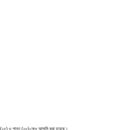
ুইট (২৫) ও শান্ত (২৮)-কেও আসামি করা হয়েছে।