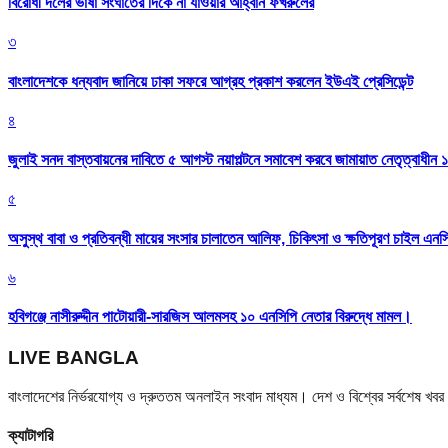
বিরোধী দলের ভাষা সংঘাতের দিকে না যাওয়ার আহ্বান ফখরুলের
৩
বাংলাদেশকে ধন্যবাদ জানিয়ে ঢাকা সফরে আগ্রহ প্রকাশ করলেন ইউএই প্রেসিডেন্ট
৪
জুলাই সনদ বাস্তবায়নের দাবিতে ৫ আগস্ট নয়াপল্টনে সমাবেশ করবে জামায়াত নেতৃত্বাধীন 
৫
অসুস্থ বাবা ও প্রতিবন্ধী মায়ের সংসার চালাতেন আলিফ, চিকিৎসা ও ক্ষতিপূরণ চাইল এনস
৬
হবিগঞ্জে নাসীরুদ্দীন পাটোয়ারী-সারজিস আলমসহ ১০ এনসিপি নেতার বিরুদ্ধে মামল।
LIVE BANGLA
বাংলাদেশের নির্ভরযোগ্য ও দ্রুততম অনলাইন সংবাদ মাধ্যম। দেশ ও বিশ্বের সর্বশেষ খ
ক্যাটাগরি