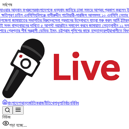
সর্বশেষ
হ্বান ফখরুলের
বাংলাদেশকে ধন্যবাদ জানিয়ে ঢাকা সফরে আগ্রহ প্রকাশ করলেন ইউএই প্রেসি
ণ চাইল এনসিপি
হবিগঞ্জে নাসীরুদ্দীন পাটোয়ারী-সারজিস আলমসহ ১০ এনসিপি নেতার বিরুদ্ধে 
মায়াতের সভাপতির বিরুদ্ধে
সেনা প্রধানের উদ্বোধনে যাত্রা শুরু করল আর্মি ইন্টারন্যাশনাল 
স্তবায়নের দাবিতে ৫ আগস্ট নয়াপল্টনে সমাবেশ করবে জামায়াত নেতৃত্বাধীন ১১ দল
অসুস্থ বা
ার শীর্ষ সন্ত্রাসী ডেভিড ইমন, চট্টগ্রাম পুলিশের কাছে হস্তান্তর
পটুয়াখালীতে বিধবা নারীকে 
বাংলাদেশ
আন্তর্জাতিক
রাজনীতি
খেলাধুলা
নির্বাচন
বিবিধ
নিউজ
পড়া হচ্ছে...