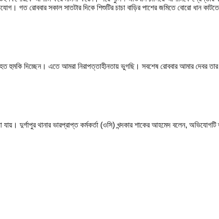
 অভিযোগ। গত রোববার সকাল সাতটার দিকে শিশুটির চাচা বাড়ির পাশের জমিতে বোরো ধান কাট
ব্যাহত হুমকি দিচ্ছেন। এতে আমরা নিরাপত্তাহীনতায় ভুগছি। সবশেষ রোববার আমার দেবর ত
 যায়। দুর্গাপুর থানার ভারপ্রাপ্ত কর্মকর্তা (ওসি) খন্দকার শাকের আহমেদ বলেন, অভিযো