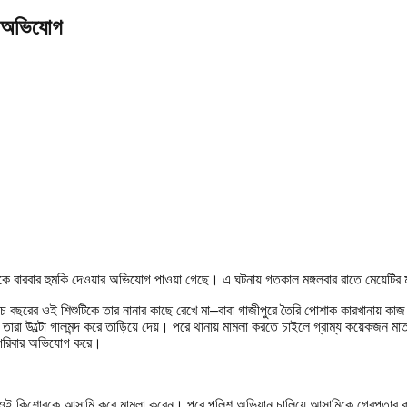
ির অভিযোগ
 বাদীকে বারবার হুমকি দেওয়ার অভিযোগ পাওয়া গেছে। এ ঘটনায় গতকাল মঙ্গলবার রাতে মেয়েটির
পাঁচ বছরের ওই শিশুটিকে তার নানার কাছে রেখে মা–বাবা গাজীপুরে তৈরি পোশাক কারখানায় ক
 তারা উল্টো গালমন্দ করে তাড়িয়ে দেয়। পরে থানায় মামলা করতে চাইলে গ্রাম্য কয়েকজন ম
ে পরিবার অভিযোগ করে।
দী হয়ে ওই কিশোরকে আসামি করে মামলা করেন। পরে পুলিশ অভিযান চালিয়ে আসামিকে গ্রেপ্তার