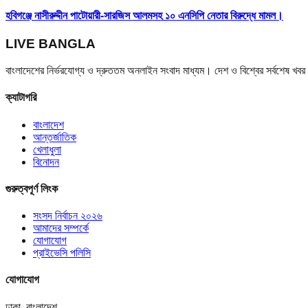
হবিগঞ্জে নাসীরুদ্দীন পাটোয়ারী-সারজিস আলমসহ ১০ এনসিপি নেতার বিরুদ্ধে মামল।
LIVE BANGLA
বাংলাদেশের নির্ভরযোগ্য ও দ্রুততম অনলাইন সংবাদ মাধ্যম। দেশ ও বিশ্বের সর্বশেষ খ
ক্যাটাগরি
বাংলাদেশ
আন্তর্জাতিক
খেলাধুলা
বিনোদন
গুরুত্বপূর্ণ লিংক
সংসদ নির্বাচন ২০২৬
আমাদের সম্পর্কে
যোগাযোগ
প্রাইভেসি পলিসি
যোগাযোগ
ঢাকা, বাংলাদেশ