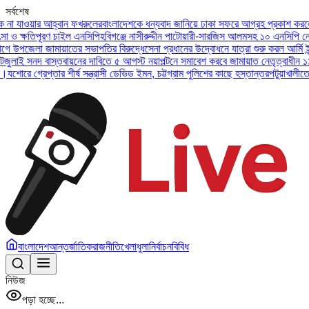
সর্বশেষ
ওয়ার আহ্বান ফখরুলের
বাংলাদেশকে ধন্যবাদ জানিয়ে ঢাকা সফরে আগ্রহ প্রকাশ করলেন ইউএই 
ষতিপূরণ চাইল এনসিপি
হবিগঞ্জে নাসীরুদ্দীন পাটোয়ারী-সারজিস আলমসহ ১০ এনসিপি নেতার বির
েলা জামায়াতের সভাপতির বিরুদ্ধে
সেনা প্রধানের উদ্বোধনে যাত্রা শুরু করল আর্মি ইন্টারন্য
সনদ বাস্তবায়নের দাবিতে ৫ আগস্ট নয়াপল্টনে সমাবেশ করবে জামায়াত নেতৃত্বাধীন ১১ দল
অসু
গ্রেপ্তার শীর্ষ সন্ত্রাসী ডেভিড ইমন, চট্টগ্রাম পুলিশের কাছে হস্তান্তর
পটুয়াখালীতে বিধবা ন
বাংলাদেশ
আন্তর্জাতিক
রাজনীতি
খেলাধুলা
নির্বাচন
বিবিধ
নিউজ
পড়া হচ্ছে...