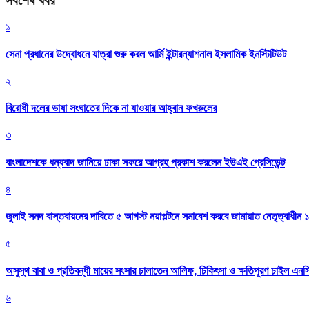
সর্বশেষ খবর
১
সেনা প্রধানের উদ্বোধনে যাত্রা শুরু করল আর্মি ইন্টারন্যাশনাল ইসলামিক ইনস্টিটিউট
২
বিরোধী দলের ভাষা সংঘাতের দিকে না যাওয়ার আহ্বান ফখরুলের
৩
বাংলাদেশকে ধন্যবাদ জানিয়ে ঢাকা সফরে আগ্রহ প্রকাশ করলেন ইউএই প্রেসিডেন্ট
৪
জুলাই সনদ বাস্তবায়নের দাবিতে ৫ আগস্ট নয়াপল্টনে সমাবেশ করবে জামায়াত নেতৃত্বাধীন 
৫
অসুস্থ বাবা ও প্রতিবন্ধী মায়ের সংসার চালাতেন আলিফ, চিকিৎসা ও ক্ষতিপূরণ চাইল এনস
৬