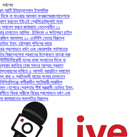
সর্বশেষ
আর্মি ইন্টারন্যাশনাল ইসলামিক
িকে না যাওয়ার আহ্বান ফখরুলের
বাংলাদেশকে
শ করলেন ইউএই প্রেসিডেন্ট
জুলাই সনদ
সমাবেশ করবে জামায়াত নেতৃত্বাধীন ১১
ার চালাতেন আলিফ, চিকিৎসা ও ক্ষতিপূরণ চাইল
ারজিস আলমসহ ১০ এনসিপি নেতার বিরুদ্ধে
ভিড ইমন, চট্টগ্রাম পুলিশের কাছে
ের প্রলোভনে ধর্ষণ এবং জোরপূর্বক গর্ভপাতের
িরুদ্ধে
সেনা প্রধানের উদ্বোধনে যাত্রা শুরু
িটিউট
বিরোধী দলের ভাষা সংঘাতের দিকে না
যবাদ জানিয়ে ঢাকা সফরে আগ্রহ প্রকাশ
তবায়নের দাবিতে ৫ আগস্ট নয়াপল্টনে সমাবেশ
বাবা ও প্রতিবন্ধী মায়ের সংসার চালাতেন
পি
হবিগঞ্জে নাসীরুদ্দীন পাটোয়ারী-সারজিস
মল।
যশোরে গ্রেপ্তার শীর্ষ সন্ত্রাসী ডেভিড ইমন,
লীতে বিধবা নারীকে বিয়ের প্রলোভনে ধর্ষণ এবং
ামায়াতের সভাপতির বিরুদ্ধে