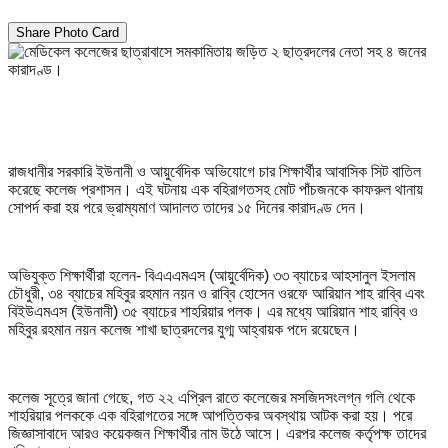
Share Photo Card
রাজধানীর সরকারি ইউনানী ও আয়ুর্বেদিক অভিযোগে চার শিক্ষার্থীর আবাসিক সিট বাতিল
করেছে কলেজ প্রশাসন। এই ঘটনায় এক বহিরাগতসহ মোট পাঁচজনকে কাফরুল থানায়
সোপর্দ করা হয় পরে ভ্রাম্যমাণ আদালত তাদের ১৫ দিনের কারাদণ্ড দেন।
অভিযুক্ত শিক্ষার্থীরা হলেন- বিএএএমএস (আয়ুর্বেদিক) ৩৩ ব্যাচের আহসানুল ইসলাম
চৌধুরী, ৩৪ ব্যাচের মহিবুর রহমান নয়ন ও রাব্বি হোসেন ওরফে আরিয়ান শাহ রাব্বি এবং
বিইউএমএস (ইউনানী) ৩৫ ব্যাচের শাহরিয়ার পলক। এর মধ্যে আরিয়ান শাহ রাব্বি ও
মহিবুর রহমান নয়ন কলেজ শাখা ছাত্রদলের যুগ্ম আহ্বায়ক পদে রয়েছেন।
কলেজ সূত্রে জানা গেছে, গত ২২ এপ্রিল রাতে কলেজের মসজিদসংলগ্ন গলি থেকে
শাহরিয়ার পলককে এক বহিরাগতের সঙ্গে আপত্তিকর অবস্থায় আটক করা হয়। পরে
জিজ্ঞাসাবাদে আরও কয়েকজন শিক্ষার্থীর নাম উঠে আসে। এরপর কলেজ কর্তৃপক্ষ তাদের