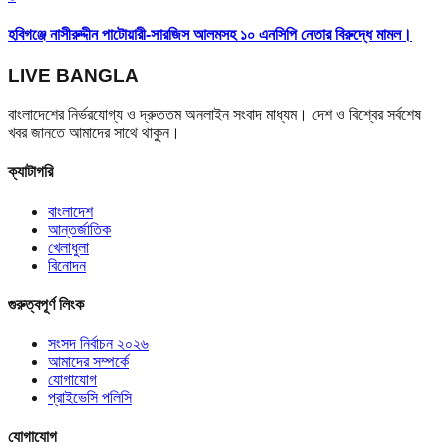
হবিগঞ্জে নাসীরুদ্দীন পাটোয়ারী-সারজিস আলমসহ ১০ এনসিপি নেতার বিরুদ্ধে মামল।
LIVE BANGLA
বাংলাদেশের নির্ভরযোগ্য ও দ্রুততম অনলাইন সংবাদ মাধ্যম। দেশ ও বিশ্বের সর্বশেষ
খবর জানতে আমাদের সাথে থাকুন।
ক্যাটাগরি
বাংলাদেশ
আন্তর্জাতিক
খেলাধুলা
বিনোদন
গুরুত্বপূর্ণ লিংক
সংসদ নির্বাচন ২০২৬
আমাদের সম্পর্কে
যোগাযোগ
প্রাইভেসি পলিসি
যোগাযোগ