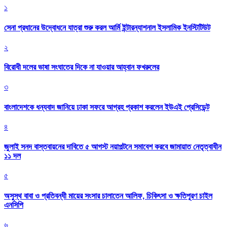
১
সেনা প্রধানের উদ্বোধনে যাত্রা শুরু করল আর্মি ইন্টারন্যাশনাল ইসলামিক ইনস্টিটিউট
২
বিরোধী দলের ভাষা সংঘাতের দিকে না যাওয়ার আহ্বান ফখরুলের
৩
বাংলাদেশকে ধন্যবাদ জানিয়ে ঢাকা সফরে আগ্রহ প্রকাশ করলেন ইউএই প্রেসিডেন্ট
৪
জুলাই সনদ বাস্তবায়নের দাবিতে ৫ আগস্ট নয়াপল্টনে সমাবেশ করবে জামায়াত নেতৃত্বাধীন
১১ দল
৫
অসুস্থ বাবা ও প্রতিবন্ধী মায়ের সংসার চালাতেন আলিফ, চিকিৎসা ও ক্ষতিপূরণ চাইল
এনসিপি
৬