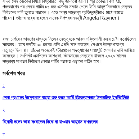
যদিও সেই বৈঠকের বিষয়ে বিস্তারিত কিছু জানানো হয়নি। প্রতিবেদনে বলা হয়,
পদত্যাগের পর লেবার পার্টির ৮১ জন এমপির সমর্থন পেলে তিনি আনুষ্ঠানিকভাবে নেতৃত্ব
নির্বাচনের দাবি তুলতে পারবেন। এতে অন্য সম্ভাব্য প্রতিদ্বন্দ্বীরাও মাঠে নামতে
পারেন। তাঁদের মধ্যে রয়েছেন সাবেক উপপ্রধানমন্ত্রী Angela Rayner।
রাজা চার্লসের ভাষণের মাধ্যমে নিজের নেতৃত্বকে আরও শক্তিশালী করার চেষ্টা করেছিলেন
স্টারমার। তবে দলটির ৯০ জনের বেশি এমপি মনে করছেন, সেখানে উল্লেখযোগ্য
নতুনত্ব ছিল না। তাঁদের অনেকেই স্টারমারের পদত্যাগের সময়সূচি ঘোষণার দাবি জানিয়ে
আসছেন। সংশ্লিষ্ট এমপিদের আশঙ্কা, স্টারমারের নেতৃত্বে থাকলে ২০২৯ সালের
সম্ভাব্য সাধারণ নির্বাচনে লেবার পার্টির পরাজয় এড়ানো কঠিন হবে।
সর্বশেষ খবর
১
সেনা প্রধানের উদ্বোধনে যাত্রা শুরু করল আর্মি ইন্টারন্যাশনাল ইসলামিক ইনস্টিটিউট
২
বিরোধী দলের ভাষা সংঘাতের দিকে না যাওয়ার আহ্বান ফখরুলের
৩