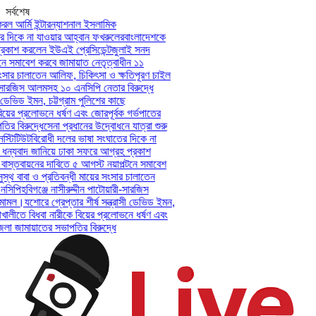
সর্বশেষ
ল আর্মি ইন্টারন্যাশনাল ইসলামিক
দিকে না যাওয়ার আহ্বান ফখরুলের
বাংলাদেশকে
কাশ করলেন ইউএই প্রেসিডেন্ট
জুলাই সনদ
 সমাবেশ করবে জামায়াত নেতৃত্বাধীন ১১
সার চালাতেন আলিফ, চিকিৎসা ও ক্ষতিপূরণ চাইল
-সারজিস আলমসহ ১০ এনসিপি নেতার বিরুদ্ধে
ডেভিড ইমন, চট্টগ্রাম পুলিশের কাছে
়ের প্রলোভনে ধর্ষণ এবং জোরপূর্বক গর্ভপাতের
 বিরুদ্ধে
সেনা প্রধানের উদ্বোধনে যাত্রা শুরু
টিটিউট
বিরোধী দলের ভাষা সংঘাতের দিকে না
ন্যবাদ জানিয়ে ঢাকা সফরে আগ্রহ প্রকাশ
স্তবায়নের দাবিতে ৫ আগস্ট নয়াপল্টনে সমাবেশ
থ বাবা ও প্রতিবন্ধী মায়ের সংসার চালাতেন
িপি
হবিগঞ্জে নাসীরুদ্দীন পাটোয়ারী-সারজিস
ামল।
যশোরে গ্রেপ্তার শীর্ষ সন্ত্রাসী ডেভিড ইমন,
ালীতে বিধবা নারীকে বিয়ের প্রলোভনে ধর্ষণ এবং
জামায়াতের সভাপতির বিরুদ্ধে