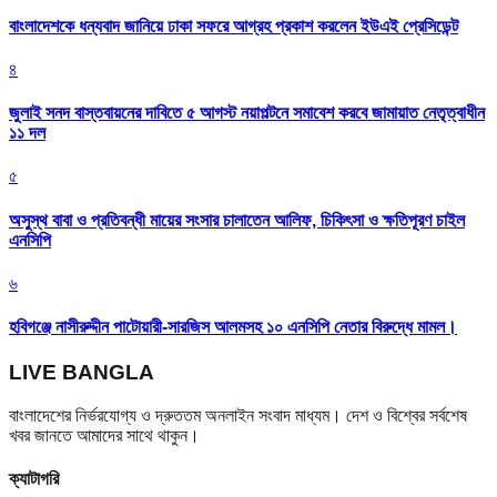
বাংলাদেশকে ধন্যবাদ জানিয়ে ঢাকা সফরে আগ্রহ প্রকাশ করলেন ইউএই প্রেসিডেন্ট
৪
জুলাই সনদ বাস্তবায়নের দাবিতে ৫ আগস্ট নয়াপল্টনে সমাবেশ করবে জামায়াত নেতৃত্বাধীন
১১ দল
৫
অসুস্থ বাবা ও প্রতিবন্ধী মায়ের সংসার চালাতেন আলিফ, চিকিৎসা ও ক্ষতিপূরণ চাইল
এনসিপি
৬
হবিগঞ্জে নাসীরুদ্দীন পাটোয়ারী-সারজিস আলমসহ ১০ এনসিপি নেতার বিরুদ্ধে মামল।
LIVE BANGLA
বাংলাদেশের নির্ভরযোগ্য ও দ্রুততম অনলাইন সংবাদ মাধ্যম। দেশ ও বিশ্বের সর্বশেষ
খবর জানতে আমাদের সাথে থাকুন।
ক্যাটাগরি