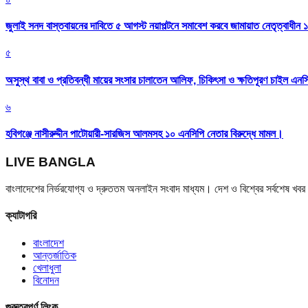
জুলাই সনদ বাস্তবায়নের দাবিতে ৫ আগস্ট নয়াপল্টনে সমাবেশ করবে জামায়াত নেতৃত্বাধীন 
৫
অসুস্থ বাবা ও প্রতিবন্ধী মায়ের সংসার চালাতেন আলিফ, চিকিৎসা ও ক্ষতিপূরণ চাইল এনস
৬
হবিগঞ্জে নাসীরুদ্দীন পাটোয়ারী-সারজিস আলমসহ ১০ এনসিপি নেতার বিরুদ্ধে মামল।
LIVE BANGLA
বাংলাদেশের নির্ভরযোগ্য ও দ্রুততম অনলাইন সংবাদ মাধ্যম। দেশ ও বিশ্বের সর্বশেষ খ
ক্যাটাগরি
বাংলাদেশ
আন্তর্জাতিক
খেলাধুলা
বিনোদন
গুরুত্বপূর্ণ লিংক