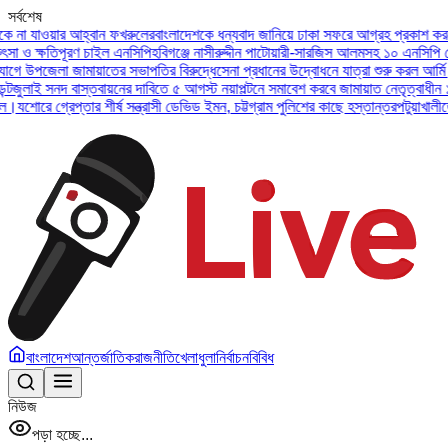
সর্বশেষ
ওয়ার আহ্বান ফখরুলের
বাংলাদেশকে ধন্যবাদ জানিয়ে ঢাকা সফরে আগ্রহ প্রকাশ করলেন ইউএই
ষতিপূরণ চাইল এনসিপি
হবিগঞ্জে নাসীরুদ্দীন পাটোয়ারী-সারজিস আলমসহ ১০ এনসিপি নেতার বির
জেলা জামায়াতের সভাপতির বিরুদ্ধে
সেনা প্রধানের উদ্বোধনে যাত্রা শুরু করল আর্মি ইন্টারন্
সনদ বাস্তবায়নের দাবিতে ৫ আগস্ট নয়াপল্টনে সমাবেশ করবে জামায়াত নেতৃত্বাধীন ১১ দল
অসু
গ্রেপ্তার শীর্ষ সন্ত্রাসী ডেভিড ইমন, চট্টগ্রাম পুলিশের কাছে হস্তান্তর
পটুয়াখালীতে বিধবা 
বাংলাদেশ
আন্তর্জাতিক
রাজনীতি
খেলাধুলা
নির্বাচন
বিবিধ
নিউজ
পড়া হচ্ছে...