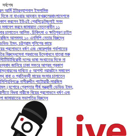
সর্বশেষ
আর্মি ইন্টারন্যাশনাল ইসলামিক
িকে না যাওয়ার আহ্বান ফখরুলের
বাংলাদেশকে
শ করলেন ইউএই প্রেসিডেন্ট
জুলাই সনদ
সমাবেশ করবে জামায়াত নেতৃত্বাধীন ১১
ার চালাতেন আলিফ, চিকিৎসা ও ক্ষতিপূরণ চাইল
ারজিস আলমসহ ১০ এনসিপি নেতার বিরুদ্ধে
ভিড ইমন, চট্টগ্রাম পুলিশের কাছে
ের প্রলোভনে ধর্ষণ এবং জোরপূর্বক গর্ভপাতের
িরুদ্ধে
সেনা প্রধানের উদ্বোধনে যাত্রা শুরু
িটিউট
বিরোধী দলের ভাষা সংঘাতের দিকে না
যবাদ জানিয়ে ঢাকা সফরে আগ্রহ প্রকাশ
তবায়নের দাবিতে ৫ আগস্ট নয়াপল্টনে সমাবেশ
বাবা ও প্রতিবন্ধী মায়ের সংসার চালাতেন
পি
হবিগঞ্জে নাসীরুদ্দীন পাটোয়ারী-সারজিস
মল।
যশোরে গ্রেপ্তার শীর্ষ সন্ত্রাসী ডেভিড ইমন,
লীতে বিধবা নারীকে বিয়ের প্রলোভনে ধর্ষণ এবং
ামায়াতের সভাপতির বিরুদ্ধে