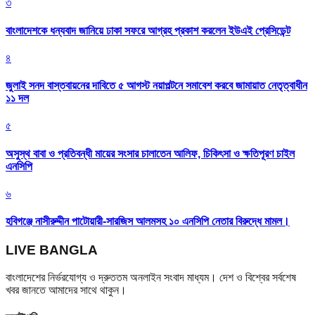
৩
বাংলাদেশকে ধন্যবাদ জানিয়ে ঢাকা সফরে আগ্রহ প্রকাশ করলেন ইউএই প্রেসিডেন্ট
৪
জুলাই সনদ বাস্তবায়নের দাবিতে ৫ আগস্ট নয়াপল্টনে সমাবেশ করবে জামায়াত নেতৃত্বাধীন
১১ দল
৫
অসুস্থ বাবা ও প্রতিবন্ধী মায়ের সংসার চালাতেন আলিফ, চিকিৎসা ও ক্ষতিপূরণ চাইল
এনসিপি
৬
হবিগঞ্জে নাসীরুদ্দীন পাটোয়ারী-সারজিস আলমসহ ১০ এনসিপি নেতার বিরুদ্ধে মামল।
LIVE BANGLA
বাংলাদেশের নির্ভরযোগ্য ও দ্রুততম অনলাইন সংবাদ মাধ্যম। দেশ ও বিশ্বের সর্বশেষ
খবর জানতে আমাদের সাথে থাকুন।