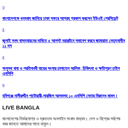
৩
বাংলাদেশকে ধন্যবাদ জানিয়ে ঢাকা সফরে আগ্রহ প্রকাশ করলেন ইউএই প্রেসিডেন্ট
৪
জুলাই সনদ বাস্তবায়নের দাবিতে ৫ আগস্ট নয়াপল্টনে সমাবেশ করবে জামায়াত নেতৃত্বাধীন
১১ দল
৫
অসুস্থ বাবা ও প্রতিবন্ধী মায়ের সংসার চালাতেন আলিফ, চিকিৎসা ও ক্ষতিপূরণ চাইল
এনসিপি
৬
হবিগঞ্জে নাসীরুদ্দীন পাটোয়ারী-সারজিস আলমসহ ১০ এনসিপি নেতার বিরুদ্ধে মামল।
LIVE BANGLA
বাংলাদেশের নির্ভরযোগ্য ও দ্রুততম অনলাইন সংবাদ মাধ্যম। দেশ ও বিশ্বের সর্বশেষ
খবর জানতে আমাদের সাথে থাকুন।