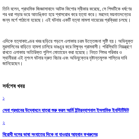
তিনি বলেন, প্রাথমিক জিজ্ঞাসাবাদে আটক কিশোর স্বীকার করেছে, সে শিশুটিকে ধর্ষণের
পর ধরা পড়ার ভয়ে আতঙ্কিত হয়ে শ্বাসরোধ করে হত্যা করে। মরদেহ ময়নাতদন্তের
জন্য মর্গে পাঠানো হয়েছে। এই ঘটনায় একটি হত্যা মামলা দায়েরের প্রক্রিয়া চলছে।
এদিকে হত্যাকাণ্ডের খবর ছড়িয়ে পড়লে এলাকায় চরম উত্তেজনা সৃষ্টি হয়। অভিযুক্ত
মুরসালিনের বাড়িতে হামলা চালিয়ে ভাঙচুর করে বিক্ষুব্ধ গ্রামবাসী। পরিস্থিতি নিয়ন্ত্রণে
রাখতে এলাকায় অতিরিক্ত পুলিশ মোতায়েন করা হয়েছে। নিহত শিশুর পরিবার ও
স্থানীয়রা এই নৃশংস ঘটনার দ্রুত বিচার এবং অভিযুক্তের দৃষ্টান্তমূলক শাস্তির দাবি
জানিয়েছেন।
সর্বশেষ খবর
১
সেনা প্রধানের উদ্বোধনে যাত্রা শুরু করল আর্মি ইন্টারন্যাশনাল ইসলামিক ইনস্টিটিউট
২
বিরোধী দলের ভাষা সংঘাতের দিকে না যাওয়ার আহ্বান ফখরুলের