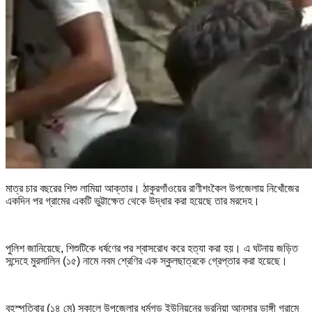
মাত্র চার বছরের শিশু লামিয়া আক্তার। ঠাকুরগাঁওয়ের রাণীশংকৈল উপজেলায় নিখোঁজের
একদিন পর গ্রামের একটি ভুট্টাক্ষেত থেকে উদ্ধার করা হয়েছে তার মরদেহ।
পুলিশ জানিয়েছে, শিশুটিকে ধর্ষণের পর শ্বাসরোধ করে হত্যা করা হয়। এ ঘটনায় জড়িত
সন্দেহে মুরসালিন (১৫) নামে নবম শ্রেণির এক স্কুলছাত্রকে গ্রেপ্তার করা হয়েছে।
বৃহস্পতিবার (১৪ মে) সকালে উপজেলার ধর্মগড় ইউনিয়নের ভরনিয়া আনসার ডাঙ্গী গ্রামে