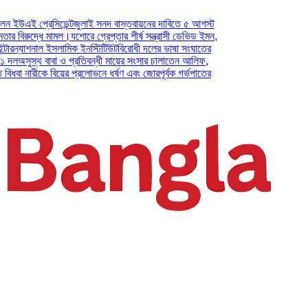
 প্রেসিডেন্ট
জুলাই সনদ বাস্তবায়নের দাবিতে ৫ আগস্ট
ুদ্ধে মামল।
যশোরে গ্রেপ্তার শীর্ষ সন্ত্রাসী ডেভিড ইমন,
যাশনাল ইসলামিক ইনস্টিটিউট
বিরোধী দলের ভাষা সংঘাতের
স্থ বাবা ও প্রতিবন্ধী মায়ের সংসার চালাতেন আলিফ,
নারীকে বিয়ের প্রলোভনে ধর্ষণ এবং জোরপূর্বক গর্ভপাতের