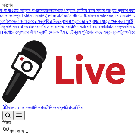
সর্বশেষ
ওয়ার আহ্বান ফখরুলের
বাংলাদেশকে ধন্যবাদ জানিয়ে ঢাকা সফরে আগ্রহ প্রকাশ করলেন ইউএই
ষতিপূরণ চাইল এনসিপি
হবিগঞ্জে নাসীরুদ্দীন পাটোয়ারী-সারজিস আলমসহ ১০ এনসিপি নেতার বির
জেলা জামায়াতের সভাপতির বিরুদ্ধে
সেনা প্রধানের উদ্বোধনে যাত্রা শুরু করল আর্মি ইন্টারন্
সনদ বাস্তবায়নের দাবিতে ৫ আগস্ট নয়াপল্টনে সমাবেশ করবে জামায়াত নেতৃত্বাধীন ১১ দল
অসু
গ্রেপ্তার শীর্ষ সন্ত্রাসী ডেভিড ইমন, চট্টগ্রাম পুলিশের কাছে হস্তান্তর
পটুয়াখালীতে বিধবা 
বাংলাদেশ
আন্তর্জাতিক
রাজনীতি
খেলাধুলা
নির্বাচন
বিবিধ
নিউজ
পড়া হচ্ছে...