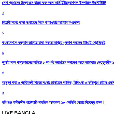
সেনা প্রধানের উদ্বোধনে যাত্রা শুরু করল আর্মি ইন্টারন্যাশনাল ইসলামিক ইনস্টিটিউট
২
বিরোধী দলের ভাষা সংঘাতের দিকে না যাওয়ার আহ্বান ফখরুলের
৩
বাংলাদেশকে ধন্যবাদ জানিয়ে ঢাকা সফরে আগ্রহ প্রকাশ করলেন ইউএই প্রেসিডেন্ট
৪
জুলাই সনদ বাস্তবায়নের দাবিতে ৫ আগস্ট নয়াপল্টনে সমাবেশ করবে জামায়াত নেতৃত্বাধীন 
৫
অসুস্থ বাবা ও প্রতিবন্ধী মায়ের সংসার চালাতেন আলিফ, চিকিৎসা ও ক্ষতিপূরণ চাইল এনস
৬
হবিগঞ্জে নাসীরুদ্দীন পাটোয়ারী-সারজিস আলমসহ ১০ এনসিপি নেতার বিরুদ্ধে মামল।
LIVE BANGLA