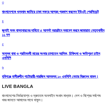
৩
বাংলাদেশকে ধন্যবাদ জানিয়ে ঢাকা সফরে আগ্রহ প্রকাশ করলেন ইউএই প্রেসিডেন্ট
৪
জুলাই সনদ বাস্তবায়নের দাবিতে ৫ আগস্ট নয়াপল্টনে সমাবেশ করবে জামায়াত নেতৃত্বাধীন
১১ দল
৫
অসুস্থ বাবা ও প্রতিবন্ধী মায়ের সংসার চালাতেন আলিফ, চিকিৎসা ও ক্ষতিপূরণ চাইল
এনসিপি
৬
হবিগঞ্জে নাসীরুদ্দীন পাটোয়ারী-সারজিস আলমসহ ১০ এনসিপি নেতার বিরুদ্ধে মামল।
LIVE BANGLA
বাংলাদেশের নির্ভরযোগ্য ও দ্রুততম অনলাইন সংবাদ মাধ্যম। দেশ ও বিশ্বের সর্বশেষ
খবর জানতে আমাদের সাথে থাকুন।