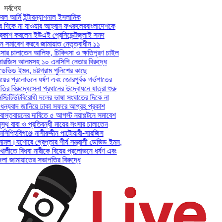
সর্বশেষ
ল আর্মি ইন্টারন্যাশনাল ইসলামিক
দিকে না যাওয়ার আহ্বান ফখরুলের
বাংলাদেশকে
কাশ করলেন ইউএই প্রেসিডেন্ট
জুলাই সনদ
 সমাবেশ করবে জামায়াত নেতৃত্বাধীন ১১
সার চালাতেন আলিফ, চিকিৎসা ও ক্ষতিপূরণ চাইল
-সারজিস আলমসহ ১০ এনসিপি নেতার বিরুদ্ধে
ডেভিড ইমন, চট্টগ্রাম পুলিশের কাছে
়ের প্রলোভনে ধর্ষণ এবং জোরপূর্বক গর্ভপাতের
 বিরুদ্ধে
সেনা প্রধানের উদ্বোধনে যাত্রা শুরু
টিটিউট
বিরোধী দলের ভাষা সংঘাতের দিকে না
ন্যবাদ জানিয়ে ঢাকা সফরে আগ্রহ প্রকাশ
স্তবায়নের দাবিতে ৫ আগস্ট নয়াপল্টনে সমাবেশ
থ বাবা ও প্রতিবন্ধী মায়ের সংসার চালাতেন
িপি
হবিগঞ্জে নাসীরুদ্দীন পাটোয়ারী-সারজিস
ামল।
যশোরে গ্রেপ্তার শীর্ষ সন্ত্রাসী ডেভিড ইমন,
ালীতে বিধবা নারীকে বিয়ের প্রলোভনে ধর্ষণ এবং
জামায়াতের সভাপতির বিরুদ্ধে