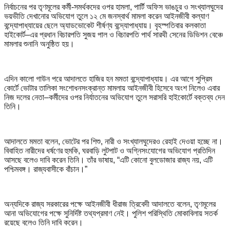
নির্বাচনের পর তৃণমূলের কর্মী-সমর্থকদের ওপর হামলা, পার্টি অফিস ভাঙচুর ও সংখ্যালঘুদের
ভয়ভীতি দেখানোর অভিযোগ তুলে ১২ মে জনস্বার্থ মামলা করেন আইনজীবী কল্যাণ
বন্দ্যোপাধ্যায়ের ছেলে অ্যাডভোকেট শীর্ষণ্য বন্দ্যোপাধ্যায়। বৃহস্পতিবার কলকাতা
হাইকোর্ট–এর প্রধান বিচারপতি সুজয় পাল ও বিচারপতি পার্থ সারথী সেনের ডিভিশন বেঞ্চে
মামলার শুনানি অনুষ্ঠিত হয়।
এদিন কালো গাউন পরে আদালতে হাজির হন মমতা বন্দ্যোপাধ্যায়। এর আগে সুপ্রিম
কোর্টে ভোটার তালিকা সংশোধনসংক্রান্ত মামলায় আইনজীবী হিসেবে অংশ নিলেও এবার
নিজ দলের নেতা–কর্মীদের ওপর নির্যাতনের অভিযোগ তুলে সরাসরি হাইকোর্টে বক্তব্য দেন
তিনি।
আদালতে মমতা বলেন, ভোটের পর শিশু, নারী ও সংখ্যালঘুদেরও রেহাই দেওয়া হচ্ছে না।
বিবাহিত নারীদের ধর্ষণের হুমকি, ঘরবাড়ি লুটপাট ও অগ্নিসংযোগের অভিযোগ প্রতিদিন
আসছে বলেও দাবি করেন তিনি। তাঁর ভাষায়, “এটি কোনো বুলডোজার রাজ্য নয়, এটি
পশ্চিমবঙ্গ। রাজ্যবাসীকে বাঁচান।”
অন্যদিকে রাজ্য সরকারের পক্ষে আইনজীবী ধীরাজ ত্রিবেদী আদালতে বলেন, তৃণমূলের
আনা অভিযোগের পক্ষে সুনির্দিষ্ট তথ্যপ্রমাণ নেই। পুলিশ পরিস্থিতি মোকাবিলায় সতর্ক
রয়েছে বলেও তিনি দাবি করেন।