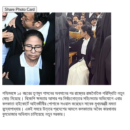
Share Photo Card
পশ্চিমবঙ্গে ১৫ বছরের তৃণমূল শাসনের অবসানের পর রাজ্যের রাজনৈতিক পরিস্থিতি নতুন
মোড় নিয়েছে। বিজেপি ক্ষমতায় আসার পর নির্বাচনোত্তর সহিংসতার অভিযোগে এবার
কলকাতা হাইকোর্টে আইনজীবীর পোশাকে সওয়াল করেছেন সাবেক মুখ্যমন্ত্রী মমতা
বন্দ্যোপাধ্যায়। একই সময়ে উত্তর প্রদেশের আদলে কলকাতায় অবৈধ কারখানায়
বুলডোজার অভিযান চালিয়েছে নতুন সরকার।