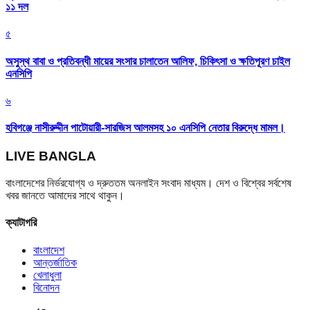
১১ দল
৫
অসুস্থ বাবা ও প্রতিবন্ধী মায়ের সংসার চালাতেন আলিফ, চিকিৎসা ও ক্ষতিপূরণ চাইল
এনসিপি
৬
হবিগঞ্জে নাসীরুদ্দীন পাটোয়ারী-সারজিস আলমসহ ১০ এনসিপি নেতার বিরুদ্ধে মামল।
LIVE BANGLA
বাংলাদেশের নির্ভরযোগ্য ও দ্রুততম অনলাইন সংবাদ মাধ্যম। দেশ ও বিশ্বের সর্বশেষ
খবর জানতে আমাদের সাথে থাকুন।
ক্যাটাগরি
বাংলাদেশ
আন্তর্জাতিক
খেলাধুলা
বিনোদন