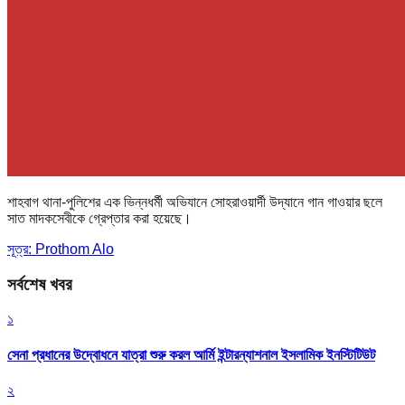
শাহবাগ থানা-পুলিশের এক ভিন্নধর্মী অভিযানে সোহরাওয়ার্দী উদ্যানে গান গাওয়ার ছলে
সাত মাদকসেবীকে গ্রেপ্তার করা হয়েছে।
সূত্র: Prothom Alo
সর্বশেষ খবর
১
সেনা প্রধানের উদ্বোধনে যাত্রা শুরু করল আর্মি ইন্টারন্যাশনাল ইসলামিক ইনস্টিটিউট
২