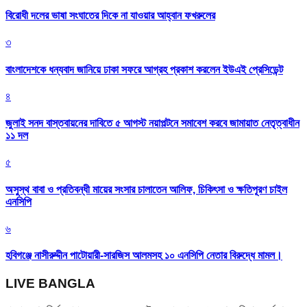
বিরোধী দলের ভাষা সংঘাতের দিকে না যাওয়ার আহ্বান ফখরুলের
৩
বাংলাদেশকে ধন্যবাদ জানিয়ে ঢাকা সফরে আগ্রহ প্রকাশ করলেন ইউএই প্রেসিডেন্ট
৪
জুলাই সনদ বাস্তবায়নের দাবিতে ৫ আগস্ট নয়াপল্টনে সমাবেশ করবে জামায়াত নেতৃত্বাধীন
১১ দল
৫
অসুস্থ বাবা ও প্রতিবন্ধী মায়ের সংসার চালাতেন আলিফ, চিকিৎসা ও ক্ষতিপূরণ চাইল
এনসিপি
৬
হবিগঞ্জে নাসীরুদ্দীন পাটোয়ারী-সারজিস আলমসহ ১০ এনসিপি নেতার বিরুদ্ধে মামল।
LIVE BANGLA