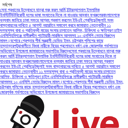
সর্বশেষ
না প্রধানের উদ্বোধনে যাত্রা শুরু করল আর্মি ইন্টারন্যাশনাল ইসলামিক
স্টিটিউট
বিরোধী দলের ভাষা সংঘাতের দিকে না যাওয়ার আহ্বান ফখরুলের
বাংলাদেশকে
্যবাদ জানিয়ে ঢাকা সফরে আগ্রহ প্রকাশ করলেন ইউএই প্রেসিডেন্ট
জুলাই সনদ
স্তবায়নের দাবিতে ৫ আগস্ট নয়াপল্টনে সমাবেশ করবে জামায়াত নেতৃত্বাধীন ১১
ল
অসুস্থ বাবা ও প্রতিবন্ধী মায়ের সংসার চালাতেন আলিফ, চিকিৎসা ও ক্ষতিপূরণ চাইল
সিপি
হবিগঞ্জে নাসীরুদ্দীন পাটোয়ারী-সারজিস আলমসহ ১০ এনসিপি নেতার বিরুদ্ধে
ামল।
যশোরে গ্রেপ্তার শীর্ষ সন্ত্রাসী ডেভিড ইমন, চট্টগ্রাম পুলিশের কাছে
্তান্তর
পটুয়াখালীতে বিধবা নারীকে বিয়ের প্রলোভনে ধর্ষণ এবং জোরপূর্বক গর্ভপাতের
িযোগে উপজেলা জামায়াতের সভাপতির বিরুদ্ধে
সেনা প্রধানের উদ্বোধনে যাত্রা শুরু
ল আর্মি ইন্টারন্যাশনাল ইসলামিক ইনস্টিটিউট
বিরোধী দলের ভাষা সংঘাতের দিকে না
ওয়ার আহ্বান ফখরুলের
বাংলাদেশকে ধন্যবাদ জানিয়ে ঢাকা সফরে আগ্রহ প্রকাশ
লেন ইউএই প্রেসিডেন্ট
জুলাই সনদ বাস্তবায়নের দাবিতে ৫ আগস্ট নয়াপল্টনে সমাবেশ
বে জামায়াত নেতৃত্বাধীন ১১ দল
অসুস্থ বাবা ও প্রতিবন্ধী মায়ের সংসার চালাতেন
িফ, চিকিৎসা ও ক্ষতিপূরণ চাইল এনসিপি
হবিগঞ্জে নাসীরুদ্দীন পাটোয়ারী-সারজিস
মসহ ১০ এনসিপি নেতার বিরুদ্ধে মামল।
যশোরে গ্রেপ্তার শীর্ষ সন্ত্রাসী ডেভিড ইমন,
্টগ্রাম পুলিশের কাছে হস্তান্তর
পটুয়াখালীতে বিধবা নারীকে বিয়ের প্রলোভনে ধর্ষণ এবং
রপূর্বক গর্ভপাতের অভিযোগে উপজেলা জামায়াতের সভাপতির বিরুদ্ধে