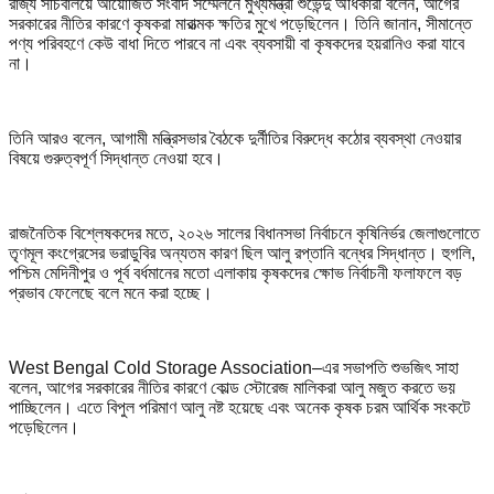
রাজ্য সচিবালয়ে আয়োজিত সংবাদ সম্মেলনে মুখ্যমন্ত্রী শুভেন্দু অধিকারী বলেন, আগের
সরকারের নীতির কারণে কৃষকরা মারাত্মক ক্ষতির মুখে পড়েছিলেন। তিনি জানান, সীমান্তে
পণ্য পরিবহণে কেউ বাধা দিতে পারবে না এবং ব্যবসায়ী বা কৃষকদের হয়রানিও করা যাবে
না।
তিনি আরও বলেন, আগামী মন্ত্রিসভার বৈঠকে দুর্নীতির বিরুদ্ধে কঠোর ব্যবস্থা নেওয়ার
বিষয়ে গুরুত্বপূর্ণ সিদ্ধান্ত নেওয়া হবে।
রাজনৈতিক বিশ্লেষকদের মতে, ২০২৬ সালের বিধানসভা নির্বাচনে কৃষিনির্ভর জেলাগুলোতে
তৃণমূল কংগ্রেসের ভরাডুবির অন্যতম কারণ ছিল আলু রপ্তানি বন্ধের সিদ্ধান্ত। হুগলি,
পশ্চিম মেদিনীপুর ও পূর্ব বর্ধমানের মতো এলাকায় কৃষকদের ক্ষোভ নির্বাচনী ফলাফলে বড়
প্রভাব ফেলেছে বলে মনে করা হচ্ছে।
West Bengal Cold Storage Association–এর সভাপতি শুভজিৎ সাহা
বলেন, আগের সরকারের নীতির কারণে কোল্ড স্টোরেজ মালিকরা আলু মজুত করতে ভয়
পাচ্ছিলেন। এতে বিপুল পরিমাণ আলু নষ্ট হয়েছে এবং অনেক কৃষক চরম আর্থিক সংকটে
পড়েছিলেন।