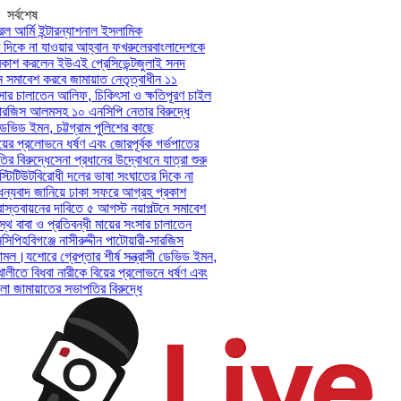
সর্বশেষ
আর্মি ইন্টারন্যাশনাল ইসলামিক
িকে না যাওয়ার আহ্বান ফখরুলের
বাংলাদেশকে
শ করলেন ইউএই প্রেসিডেন্ট
জুলাই সনদ
সমাবেশ করবে জামায়াত নেতৃত্বাধীন ১১
ার চালাতেন আলিফ, চিকিৎসা ও ক্ষতিপূরণ চাইল
সারজিস আলমসহ ১০ এনসিপি নেতার বিরুদ্ধে
েভিড ইমন, চট্টগ্রাম পুলিশের কাছে
ের প্রলোভনে ধর্ষণ এবং জোরপূর্বক গর্ভপাতের
িরুদ্ধে
সেনা প্রধানের উদ্বোধনে যাত্রা শুরু
িটিউট
বিরোধী দলের ভাষা সংঘাতের দিকে না
যবাদ জানিয়ে ঢাকা সফরে আগ্রহ প্রকাশ
তবায়নের দাবিতে ৫ আগস্ট নয়াপল্টনে সমাবেশ
 বাবা ও প্রতিবন্ধী মায়ের সংসার চালাতেন
পি
হবিগঞ্জে নাসীরুদ্দীন পাটোয়ারী-সারজিস
মল।
যশোরে গ্রেপ্তার শীর্ষ সন্ত্রাসী ডেভিড ইমন,
লীতে বিধবা নারীকে বিয়ের প্রলোভনে ধর্ষণ এবং
ামায়াতের সভাপতির বিরুদ্ধে