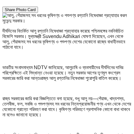
Share Photo Card
দীর্ঘদিনের বিতর্কিত আলু রপ্তানি নিষেধাজ্ঞা প্রত্যাহার করেছে পশ্চিমবঙ্গের নবনির্বাচিত
বিজেপি সরকার। মুখ্যমন্ত্রী Suvendu Adhikari ঘোষণা দিয়েছেন, এখন থেকে
আলু, পেঁয়াজসহ সব ধরনের কৃষিপণ্য ও পশুপণ্য দেশের যেকোনো রাজ্যে বাধাহীনভাবে
পাঠানো যাবে।
ভারতীয় সংবাদমাধ্যম NDTV জানিয়েছে, আলুচাষি ও ব্যবসায়ীদের দীর্ঘদিনের দাবির
পরিপ্রেক্ষিতে এই সিদ্ধান্ত নেওয়া হয়েছে। নতুন সরকার আগের তৃণমূল কংগ্রেস
সরকারের জারি করা আন্তঃরাজ্য আলু রপ্তানির নিষেধাজ্ঞা পুরোপুরি বাতিল করেছে।
রাজ্য সরকারের জারি করা বিজ্ঞপ্তিতে বলা হয়েছে, শুধু আলু নয়—পেঁয়াজ, খাদ্যশস্য,
তেলবীজ, ফল, সবজি ও পশুপণ্যসহ সব ধরনের নিত্যপ্রয়োজনীয় পণ্য এখন থেকে দেশের
যেকোনো প্রান্তে পরিবহণ করা যাবে। কৃষিপণ্য পরিবহণে প্রশাসনিক কোনো বাধা থাকবে
না বলেও জানানো হয়েছে।