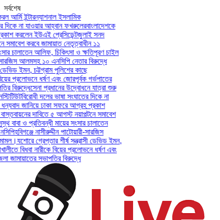
সর্বশেষ
ল আর্মি ইন্টারন্যাশনাল ইসলামিক
 দিকে না যাওয়ার আহ্বান ফখরুলের
বাংলাদেশকে
কাশ করলেন ইউএই প্রেসিডেন্ট
জুলাই সনদ
ে সমাবেশ করবে জামায়াত নেতৃত্বাধীন ১১
ংসার চালাতেন আলিফ, চিকিৎসা ও ক্ষতিপূরণ চাইল
ী-সারজিস আলমসহ ১০ এনসিপি নেতার বিরুদ্ধে
 ডেভিড ইমন, চট্টগ্রাম পুলিশের কাছে
য়ের প্রলোভনে ধর্ষণ এবং জোরপূর্বক গর্ভপাতের
 বিরুদ্ধে
সেনা প্রধানের উদ্বোধনে যাত্রা শুরু
্টিটিউট
বিরোধী দলের ভাষা সংঘাতের দিকে না
ন্যবাদ জানিয়ে ঢাকা সফরে আগ্রহ প্রকাশ
স্তবায়নের দাবিতে ৫ আগস্ট নয়াপল্টনে সমাবেশ
্থ বাবা ও প্রতিবন্ধী মায়ের সংসার চালাতেন
সিপি
হবিগঞ্জে নাসীরুদ্দীন পাটোয়ারী-সারজিস
ামল।
যশোরে গ্রেপ্তার শীর্ষ সন্ত্রাসী ডেভিড ইমন,
খালীতে বিধবা নারীকে বিয়ের প্রলোভনে ধর্ষণ এবং
 জামায়াতের সভাপতির বিরুদ্ধে