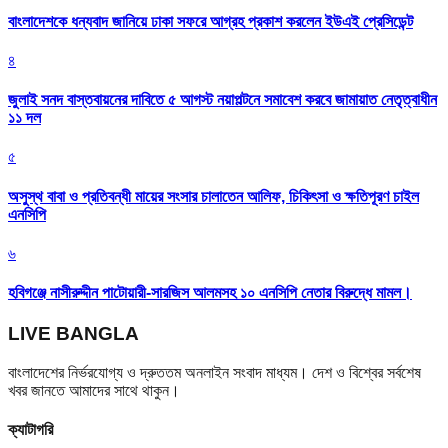
বাংলাদেশকে ধন্যবাদ জানিয়ে ঢাকা সফরে আগ্রহ প্রকাশ করলেন ইউএই প্রেসিডেন্ট
৪
জুলাই সনদ বাস্তবায়নের দাবিতে ৫ আগস্ট নয়াপল্টনে সমাবেশ করবে জামায়াত নেতৃত্বাধীন
১১ দল
৫
অসুস্থ বাবা ও প্রতিবন্ধী মায়ের সংসার চালাতেন আলিফ, চিকিৎসা ও ক্ষতিপূরণ চাইল
এনসিপি
৬
হবিগঞ্জে নাসীরুদ্দীন পাটোয়ারী-সারজিস আলমসহ ১০ এনসিপি নেতার বিরুদ্ধে মামল।
LIVE BANGLA
বাংলাদেশের নির্ভরযোগ্য ও দ্রুততম অনলাইন সংবাদ মাধ্যম। দেশ ও বিশ্বের সর্বশেষ
খবর জানতে আমাদের সাথে থাকুন।
ক্যাটাগরি