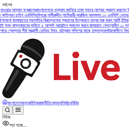
সর্বশেষ
আহ্বান ফখরুলের
বাংলাদেশকে ধন্যবাদ জানিয়ে ঢাকা সফরে আগ্রহ প্রকাশ করলেন ইউএই প্রেস
ণ চাইল এনসিপি
হবিগঞ্জে নাসীরুদ্দীন পাটোয়ারী-সারজিস আলমসহ ১০ এনসিপি নেতার বিরুদ্ধে
ামায়াতের সভাপতির বিরুদ্ধে
সেনা প্রধানের উদ্বোধনে যাত্রা শুরু করল আর্মি ইন্টারন্যাশনাল
স্তবায়নের দাবিতে ৫ আগস্ট নয়াপল্টনে সমাবেশ করবে জামায়াত নেতৃত্বাধীন ১১ দল
অসুস্থ ব
তার শীর্ষ সন্ত্রাসী ডেভিড ইমন, চট্টগ্রাম পুলিশের কাছে হস্তান্তর
পটুয়াখালীতে বিধবা নারীকে
বাংলাদেশ
আন্তর্জাতিক
রাজনীতি
খেলাধুলা
নির্বাচন
বিবিধ
নিউজ
পড়া হচ্ছে...