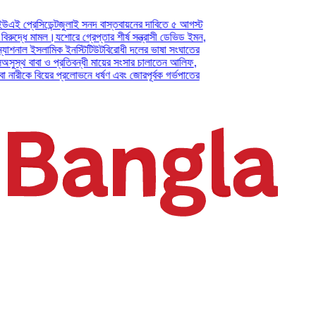
িডেন্ট
জুলাই সনদ বাস্তবায়নের দাবিতে ৫ আগস্ট
 মামল।
যশোরে গ্রেপ্তার শীর্ষ সন্ত্রাসী ডেভিড ইমন,
 ইসলামিক ইনস্টিটিউট
বিরোধী দলের ভাষা সংঘাতের
াবা ও প্রতিবন্ধী মায়ের সংসার চালাতেন আলিফ,
 বিয়ের প্রলোভনে ধর্ষণ এবং জোরপূর্বক গর্ভপাতের