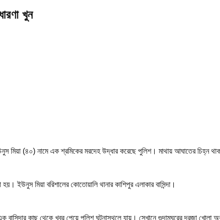
ধারণা খুন
ইউনুস মিয়া (৪০) নামে এক শ্রমিকের মরদেহ উদ্ধার করেছে পুলিশ। মাথায় আঘাতের চিহ্ন থাক
করা হয়। ইউনুস মিয়া বরিশালের কোতোয়ালি থানার কাশিপুর এলাকার বাসিন্দা।
এক বাসিন্দার কাছ থেকে খবর পেয়ে পুলিশ ঘটনাস্থলে যায়। সেখানে গুদামঘরের দরজা খোলা