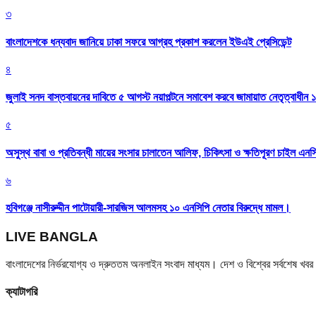
৩
বাংলাদেশকে ধন্যবাদ জানিয়ে ঢাকা সফরে আগ্রহ প্রকাশ করলেন ইউএই প্রেসিডেন্ট
৪
জুলাই সনদ বাস্তবায়নের দাবিতে ৫ আগস্ট নয়াপল্টনে সমাবেশ করবে জামায়াত নেতৃত্বাধীন 
৫
অসুস্থ বাবা ও প্রতিবন্ধী মায়ের সংসার চালাতেন আলিফ, চিকিৎসা ও ক্ষতিপূরণ চাইল এনস
৬
হবিগঞ্জে নাসীরুদ্দীন পাটোয়ারী-সারজিস আলমসহ ১০ এনসিপি নেতার বিরুদ্ধে মামল।
LIVE BANGLA
বাংলাদেশের নির্ভরযোগ্য ও দ্রুততম অনলাইন সংবাদ মাধ্যম। দেশ ও বিশ্বের সর্বশেষ খ
ক্যাটাগরি