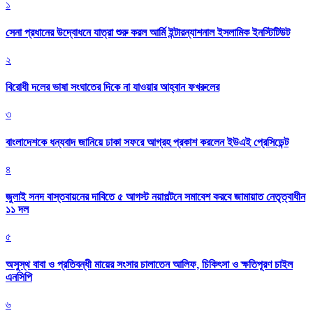
১
সেনা প্রধানের উদ্বোধনে যাত্রা শুরু করল আর্মি ইন্টারন্যাশনাল ইসলামিক ইনস্টিটিউট
২
বিরোধী দলের ভাষা সংঘাতের দিকে না যাওয়ার আহ্বান ফখরুলের
৩
বাংলাদেশকে ধন্যবাদ জানিয়ে ঢাকা সফরে আগ্রহ প্রকাশ করলেন ইউএই প্রেসিডেন্ট
৪
জুলাই সনদ বাস্তবায়নের দাবিতে ৫ আগস্ট নয়াপল্টনে সমাবেশ করবে জামায়াত নেতৃত্বাধীন
১১ দল
৫
অসুস্থ বাবা ও প্রতিবন্ধী মায়ের সংসার চালাতেন আলিফ, চিকিৎসা ও ক্ষতিপূরণ চাইল
এনসিপি
৬