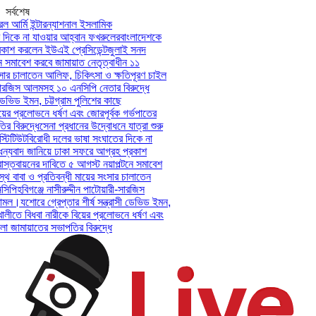
সর্বশেষ
আর্মি ইন্টারন্যাশনাল ইসলামিক
িকে না যাওয়ার আহ্বান ফখরুলের
বাংলাদেশকে
াশ করলেন ইউএই প্রেসিডেন্ট
জুলাই সনদ
সমাবেশ করবে জামায়াত নেতৃত্বাধীন ১১
ার চালাতেন আলিফ, চিকিৎসা ও ক্ষতিপূরণ চাইল
সারজিস আলমসহ ১০ এনসিপি নেতার বিরুদ্ধে
েভিড ইমন, চট্টগ্রাম পুলিশের কাছে
ের প্রলোভনে ধর্ষণ এবং জোরপূর্বক গর্ভপাতের
বিরুদ্ধে
সেনা প্রধানের উদ্বোধনে যাত্রা শুরু
িটিউট
বিরোধী দলের ভাষা সংঘাতের দিকে না
যবাদ জানিয়ে ঢাকা সফরে আগ্রহ প্রকাশ
্তবায়নের দাবিতে ৫ আগস্ট নয়াপল্টনে সমাবেশ
 বাবা ও প্রতিবন্ধী মায়ের সংসার চালাতেন
পি
হবিগঞ্জে নাসীরুদ্দীন পাটোয়ারী-সারজিস
মল।
যশোরে গ্রেপ্তার শীর্ষ সন্ত্রাসী ডেভিড ইমন,
লীতে বিধবা নারীকে বিয়ের প্রলোভনে ধর্ষণ এবং
ামায়াতের সভাপতির বিরুদ্ধে