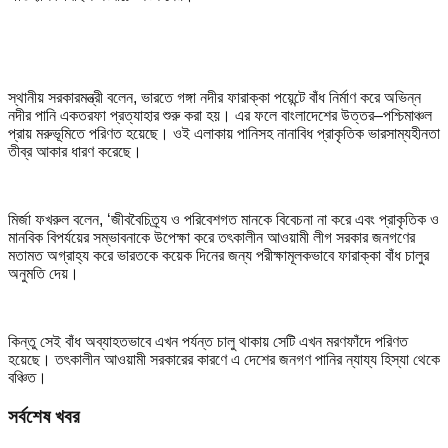
স্থানীয় সরকারমন্ত্রী বলেন, ভারতে গঙ্গা নদীর ফারাক্কা পয়েন্টে বাঁধ নির্মাণ করে অভিন্ন
নদীর পানি একতরফা প্রত্যাহার শুরু করা হয়। এর ফলে বাংলাদেশের উত্তর–পশ্চিমাঞ্চল
প্রায় মরুভূমিতে পরিণত হয়েছে। ওই এলাকায় পানিসহ নানাবিধ প্রাকৃতিক ভারসাম্যহীনতা
তীব্র আকার ধারণ করেছে।
মির্জা ফখরুল বলেন, ‘জীববৈচিত্র্য ও পরিবেশগত মানকে বিবেচনা না করে এবং প্রাকৃতিক ও
মানবিক বিপর্যয়ের সম্ভাবনাকে উপেক্ষা করে তৎকালীন আওয়ামী লীগ সরকার জনগণের
মতামত অগ্রাহ্য করে ভারতকে কয়েক দিনের জন্য পরীক্ষামূলকভাবে ফারাক্কা বাঁধ চালুর
অনুমতি দেয়।
কিন্তু সেই বাঁধ অব্যাহতভাবে এখন পর্যন্ত চালু থাকায় সেটি এখন মরণফাঁদে পরিণত
হয়েছে। তৎকালীন আওয়ামী সরকারের কারণে এ দেশের জনগণ পানির ন্যায্য হিস্যা থেকে
বঞ্চিত।
সর্বশেষ খবর