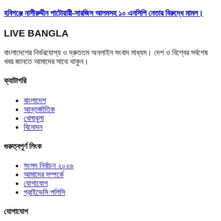
হবিগঞ্জে নাসীরুদ্দীন পাটোয়ারী-সারজিস আলমসহ ১০ এনসিপি নেতার বিরুদ্ধে মামল।
LIVE BANGLA
বাংলাদেশের নির্ভরযোগ্য ও দ্রুততম অনলাইন সংবাদ মাধ্যম। দেশ ও বিশ্বের সর্বশেষ
খবর জানতে আমাদের সাথে থাকুন।
ক্যাটাগরি
বাংলাদেশ
আন্তর্জাতিক
খেলাধুলা
বিনোদন
গুরুত্বপূর্ণ লিংক
সংসদ নির্বাচন ২০২৬
আমাদের সম্পর্কে
যোগাযোগ
প্রাইভেসি পলিসি
যোগাযোগ