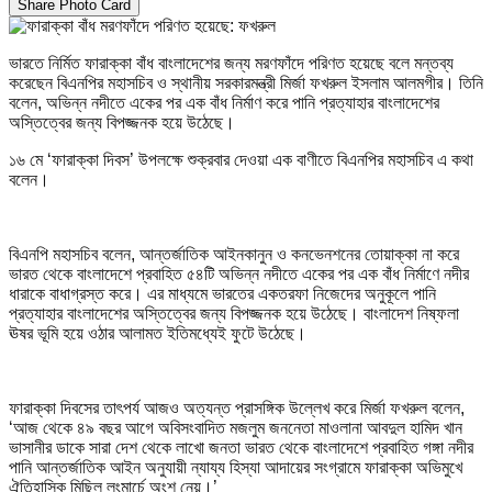
Share Photo Card
ভারতে নির্মিত ফারাক্কা বাঁধ বাংলাদেশের জন্য মরণফাঁদে পরিণত হয়েছে বলে মন্তব্য
করেছেন বিএনপির মহাসচিব ও স্থানীয় সরকারমন্ত্রী মির্জা ফখরুল ইসলাম আলমগীর। তিনি
বলেন, অভিন্ন নদীতে একের পর এক বাঁধ নির্মাণ করে পানি প্রত্যাহার বাংলাদেশের
অস্তিত্বের জন্য বিপজ্জনক হয়ে উঠেছে।
১৬ মে ‘ফারাক্কা দিবস’ উপলক্ষে শুক্রবার দেওয়া এক বাণীতে বিএনপির মহাসচিব এ কথা
বলেন।
বিএনপি মহাসচিব বলেন, আন্তর্জাতিক আইনকানুন ও কনভেনশনের তোয়াক্কা না করে
ভারত থেকে বাংলাদেশে প্রবাহিত ৫৪টি অভিন্ন নদীতে একের পর এক বাঁধ নির্মাণে নদীর
ধারাকে বাধাগ্রস্ত করে। এর মাধ্যমে ভারতের একতরফা নিজেদের অনুকূলে পানি
প্রত্যাহার বাংলাদেশের অস্তিত্বের জন্য বিপজ্জনক হয়ে উঠেছে। বাংলাদেশ নিষ্ফলা
ঊষর ভূমি হয়ে ওঠার আলামত ইতিমধ্যেই ফুটে উঠেছে।
ফারাক্কা দিবসের তাৎপর্য আজও অত্যন্ত প্রাসঙ্গিক উল্লেখ করে মির্জা ফখরুল বলেন,
‘আজ থেকে ৪৯ বছর আগে অবিসংবাদিত মজলুম জননেতা মাওলানা আবদুল হামিদ খান
ভাসানীর ডাকে সারা দেশ থেকে লাখো জনতা ভারত থেকে বাংলাদেশে প্রবাহিত গঙ্গা নদীর
পানি আন্তর্জাতিক আইন অনুযায়ী ন্যায্য হিস্যা আদায়ের সংগ্রামে ফারাক্কা অভিমুখে
ঐতিহাসিক মিছিল লংমার্চে অংশ নেয়।’