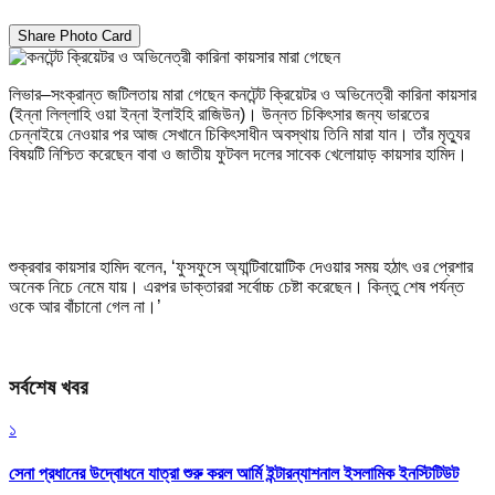
Share Photo Card
লিভার–সংক্রান্ত জটিলতায় মারা গেছেন কনটেন্ট ক্রিয়েটর ও অভিনেত্রী কারিনা কায়সার
(ইন্না লিল্লাহি ওয়া ইন্না ইলাইহি রাজিউন)। উন্নত চিকিৎসার জন্য ভারতের
চেন্নাইয়ে নেওয়ার পর আজ সেখানে চিকিৎসাধীন অবস্থায় তিনি মারা যান। তাঁর মৃত্যুর
বিষয়টি নিশ্চিত করেছেন বাবা ও জাতীয় ফুটবল দলের সাবেক খেলোয়াড় কায়সার হামিদ।
শুক্রবার কায়সার হামিদ বলেন, ‘ফুসফুসে অ্যান্টিবায়োটিক দেওয়ার সময় হঠাৎ ওর প্রেশার
অনেক নিচে নেমে যায়। এরপর ডাক্তাররা সর্বোচ্চ চেষ্টা করেছেন। কিন্তু শেষ পর্যন্ত
ওকে আর বাঁচানো গেল না।’
সর্বশেষ খবর
১
সেনা প্রধানের উদ্বোধনে যাত্রা শুরু করল আর্মি ইন্টারন্যাশনাল ইসলামিক ইনস্টিটিউট