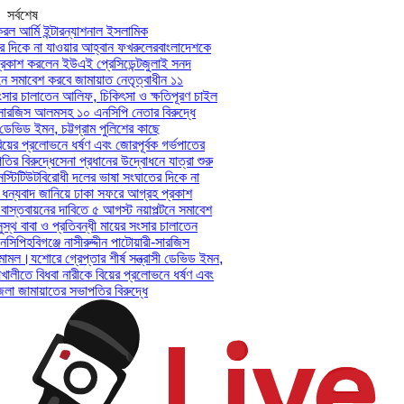
সর্বশেষ
ল আর্মি ইন্টারন্যাশনাল ইসলামিক
 দিকে না যাওয়ার আহ্বান ফখরুলের
বাংলাদেশকে
রকাশ করলেন ইউএই প্রেসিডেন্ট
জুলাই সনদ
ে সমাবেশ করবে জামায়াত নেতৃত্বাধীন ১১
ংসার চালাতেন আলিফ, চিকিৎসা ও ক্ষতিপূরণ চাইল
ী-সারজিস আলমসহ ১০ এনসিপি নেতার বিরুদ্ধে
 ডেভিড ইমন, চট্টগ্রাম পুলিশের কাছে
য়ের প্রলোভনে ধর্ষণ এবং জোরপূর্বক গর্ভপাতের
 বিরুদ্ধে
সেনা প্রধানের উদ্বোধনে যাত্রা শুরু
্টিটিউট
বিরোধী দলের ভাষা সংঘাতের দিকে না
ন্যবাদ জানিয়ে ঢাকা সফরে আগ্রহ প্রকাশ
স্তবায়নের দাবিতে ৫ আগস্ট নয়াপল্টনে সমাবেশ
্থ বাবা ও প্রতিবন্ধী মায়ের সংসার চালাতেন
সিপি
হবিগঞ্জে নাসীরুদ্দীন পাটোয়ারী-সারজিস
মামল।
যশোরে গ্রেপ্তার শীর্ষ সন্ত্রাসী ডেভিড ইমন,
খালীতে বিধবা নারীকে বিয়ের প্রলোভনে ধর্ষণ এবং
 জামায়াতের সভাপতির বিরুদ্ধে