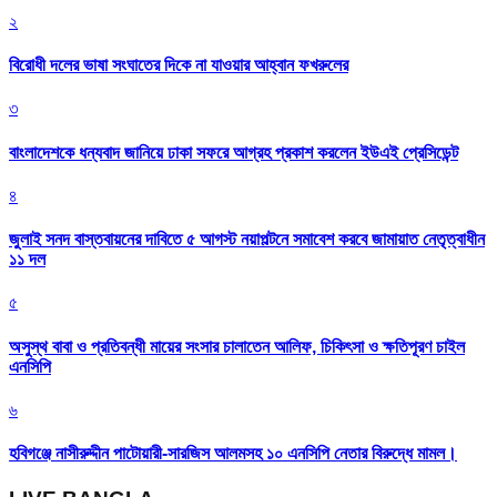
২
বিরোধী দলের ভাষা সংঘাতের দিকে না যাওয়ার আহ্বান ফখরুলের
৩
বাংলাদেশকে ধন্যবাদ জানিয়ে ঢাকা সফরে আগ্রহ প্রকাশ করলেন ইউএই প্রেসিডেন্ট
৪
জুলাই সনদ বাস্তবায়নের দাবিতে ৫ আগস্ট নয়াপল্টনে সমাবেশ করবে জামায়াত নেতৃত্বাধীন
১১ দল
৫
অসুস্থ বাবা ও প্রতিবন্ধী মায়ের সংসার চালাতেন আলিফ, চিকিৎসা ও ক্ষতিপূরণ চাইল
এনসিপি
৬
হবিগঞ্জে নাসীরুদ্দীন পাটোয়ারী-সারজিস আলমসহ ১০ এনসিপি নেতার বিরুদ্ধে মামল।