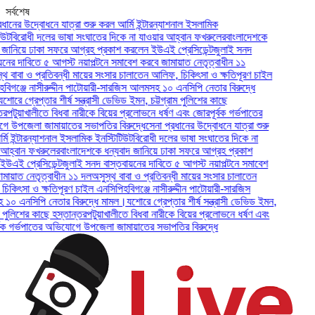
সর্বশেষ
ের উদ্বোধনে যাত্রা শুরু করল আর্মি ইন্টারন্যাশনাল ইসলামিক
িরোধী দলের ভাষা সংঘাতের দিকে না যাওয়ার আহ্বান ফখরুলের
বাংলাদেশকে
নিয়ে ঢাকা সফরে আগ্রহ প্রকাশ করলেন ইউএই প্রেসিডেন্ট
জুলাই সনদ
 দাবিতে ৫ আগস্ট নয়াপল্টনে সমাবেশ করবে জামায়াত নেতৃত্বাধীন ১১
াবা ও প্রতিবন্ধী মায়ের সংসার চালাতেন আলিফ, চিকিৎসা ও ক্ষতিপূরণ চাইল
ঞ্জে নাসীরুদ্দীন পাটোয়ারী-সারজিস আলমসহ ১০ এনসিপি নেতার বিরুদ্ধে
 গ্রেপ্তার শীর্ষ সন্ত্রাসী ডেভিড ইমন, চট্টগ্রাম পুলিশের কাছে
ুয়াখালীতে বিধবা নারীকে বিয়ের প্রলোভনে ধর্ষণ এবং জোরপূর্বক গর্ভপাতের
জেলা জামায়াতের সভাপতির বিরুদ্ধে
সেনা প্রধানের উদ্বোধনে যাত্রা শুরু
ন্টারন্যাশনাল ইসলামিক ইনস্টিটিউট
বিরোধী দলের ভাষা সংঘাতের দিকে না
বান ফখরুলের
বাংলাদেশকে ধন্যবাদ জানিয়ে ঢাকা সফরে আগ্রহ প্রকাশ
 প্রেসিডেন্ট
জুলাই সনদ বাস্তবায়নের দাবিতে ৫ আগস্ট নয়াপল্টনে সমাবেশ
াত নেতৃত্বাধীন ১১ দল
অসুস্থ বাবা ও প্রতিবন্ধী মায়ের সংসার চালাতেন
ৎসা ও ক্ষতিপূরণ চাইল এনসিপি
হবিগঞ্জে নাসীরুদ্দীন পাটোয়ারী-সারজিস
নসিপি নেতার বিরুদ্ধে মামল।
যশোরে গ্রেপ্তার শীর্ষ সন্ত্রাসী ডেভিড ইমন,
লিশের কাছে হস্তান্তর
পটুয়াখালীতে বিধবা নারীকে বিয়ের প্রলোভনে ধর্ষণ এবং
গর্ভপাতের অভিযোগে উপজেলা জামায়াতের সভাপতির বিরুদ্ধে