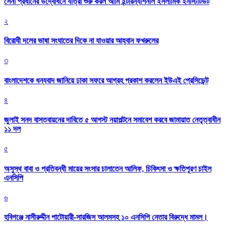
সেনা প্রধানের উদ্বোধনে যাত্রা শুরু করল আর্মি ইন্টারন্যাশনাল ইসলামিক ইনস্টিটিউট
২
বিরোধী দলের ভাষা সংঘাতের দিকে না যাওয়ার আহ্বান ফখরুলের
৩
বাংলাদেশকে ধন্যবাদ জানিয়ে ঢাকা সফরে আগ্রহ প্রকাশ করলেন ইউএই প্রেসিডেন্ট
৪
জুলাই সনদ বাস্তবায়নের দাবিতে ৫ আগস্ট নয়াপল্টনে সমাবেশ করবে জামায়াত নেতৃত্বাধীন
১১ দল
৫
অসুস্থ বাবা ও প্রতিবন্ধী মায়ের সংসার চালাতেন আলিফ, চিকিৎসা ও ক্ষতিপূরণ চাইল
এনসিপি
৬
হবিগঞ্জে নাসীরুদ্দীন পাটোয়ারী-সারজিস আলমসহ ১০ এনসিপি নেতার বিরুদ্ধে মামল।