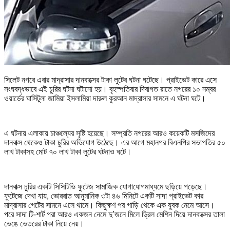
সিলেট নগরে এবার মাদ্রাসার দানবাক্সের টাকা লুটের ঘটনা ঘটেছে। প্রাইভেট কারে এসে
সংঘবদ্ধভাবে এই চুরির ঘটনা ঘটানো হয়। বৃহস্পতিবার দিবাগত রাতে নগরের ১০ নম্বর
ওয়ার্ডের ঘাসিটুলা জামিয়া ইসলামিয়া দারুল কুরআন মাদ্রাসার সামনে এ ঘটনা ঘটে।
এ ঘটনায় এলাকায় চাঞ্চল্যের সৃষ্টি হয়েছে। সম্প্রতি নগরের আরও কয়েকটি মসজিদের
দানবাক্স থেকেও টাকা চুরির অভিযোগ উঠেছে। এর আগে মহানগর বিএনপির সভাপতির ৫০
লাখ টাকাসহ মোট ৭০ লাখ টাকা লুটের ঘটনাও ঘটে।
দানবাক্স চুরির একটি সিসিটিভি ফুটেজ সামাজিক যোগাযোগমাধ্যমে ছড়িয়ে পড়েছে।
ফুটেজে দেখা যায়, ভোররাত আনুমানিক ৩টা ৪৬ মিনিটে একটি সাদা প্রাইভেট কার
মাদ্রাসার গেটের সামনে এসে থামে। কিছুক্ষণ পর গাড়ি থেকে এক যুবক নেমে আসে।
পরে সাদা টি-শার্ট পরা আরও একজন নেমে দু’জনে মিলে ড্রিল মেশিন দিয়ে দানবাক্সের তালা
ভেঙে ভেতরের টাকা নিয়ে নেয়।