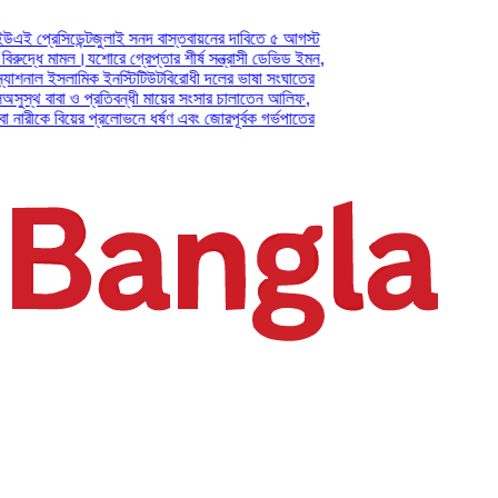
িডেন্ট
জুলাই সনদ বাস্তবায়নের দাবিতে ৫ আগস্ট
 মামল।
যশোরে গ্রেপ্তার শীর্ষ সন্ত্রাসী ডেভিড ইমন,
 ইসলামিক ইনস্টিটিউট
বিরোধী দলের ভাষা সংঘাতের
াবা ও প্রতিবন্ধী মায়ের সংসার চালাতেন আলিফ,
 বিয়ের প্রলোভনে ধর্ষণ এবং জোরপূর্বক গর্ভপাতের