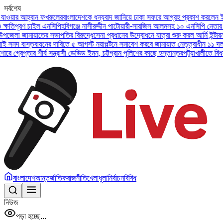
সর্বশেষ
আহ্বান ফখরুলের
বাংলাদেশকে ধন্যবাদ জানিয়ে ঢাকা সফরে আগ্রহ প্রকাশ করলেন ইউএই প্রেস
ণ চাইল এনসিপি
হবিগঞ্জে নাসীরুদ্দীন পাটোয়ারী-সারজিস আলমসহ ১০ এনসিপি নেতার বিরুদ্ধে
ামায়াতের সভাপতির বিরুদ্ধে
সেনা প্রধানের উদ্বোধনে যাত্রা শুরু করল আর্মি ইন্টারন্যাশনাল
স্তবায়নের দাবিতে ৫ আগস্ট নয়াপল্টনে সমাবেশ করবে জামায়াত নেতৃত্বাধীন ১১ দল
অসুস্থ ব
তার শীর্ষ সন্ত্রাসী ডেভিড ইমন, চট্টগ্রাম পুলিশের কাছে হস্তান্তর
পটুয়াখালীতে বিধবা নারীকে
বাংলাদেশ
আন্তর্জাতিক
রাজনীতি
খেলাধুলা
নির্বাচন
বিবিধ
নিউজ
পড়া হচ্ছে...