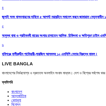
৪
জুলাই সনদ বাস্তবায়নের দাবিতে ৫ আগস্ট নয়াপল্টনে সমাবেশ করবে জামায়াত নেতৃত্বাধীন 
৫
অসুস্থ বাবা ও প্রতিবন্ধী মায়ের সংসার চালাতেন আলিফ, চিকিৎসা ও ক্ষতিপূরণ চাইল এনস
৬
হবিগঞ্জে নাসীরুদ্দীন পাটোয়ারী-সারজিস আলমসহ ১০ এনসিপি নেতার বিরুদ্ধে মামল।
LIVE BANGLA
বাংলাদেশের নির্ভরযোগ্য ও দ্রুততম অনলাইন সংবাদ মাধ্যম। দেশ ও বিশ্বের সর্বশেষ খ
ক্যাটাগরি
বাংলাদেশ
আন্তর্জাতিক
খেলাধুলা
বিনোদন