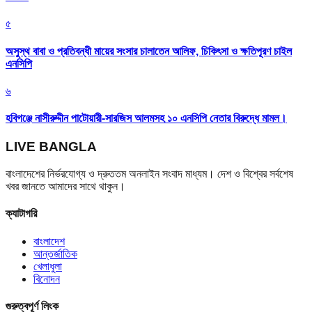
৫
অসুস্থ বাবা ও প্রতিবন্ধী মায়ের সংসার চালাতেন আলিফ, চিকিৎসা ও ক্ষতিপূরণ চাইল
এনসিপি
৬
হবিগঞ্জে নাসীরুদ্দীন পাটোয়ারী-সারজিস আলমসহ ১০ এনসিপি নেতার বিরুদ্ধে মামল।
LIVE BANGLA
বাংলাদেশের নির্ভরযোগ্য ও দ্রুততম অনলাইন সংবাদ মাধ্যম। দেশ ও বিশ্বের সর্বশেষ
খবর জানতে আমাদের সাথে থাকুন।
ক্যাটাগরি
বাংলাদেশ
আন্তর্জাতিক
খেলাধুলা
বিনোদন
গুরুত্বপূর্ণ লিংক