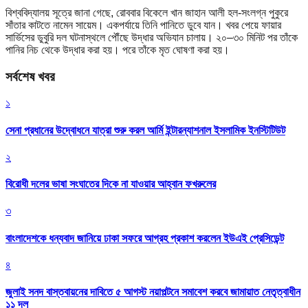
বিশ্ববিদ্যালয় সূত্রে জানা গেছে, রোববার বিকেলে খান জাহান আলী হল-সংলগ্ন পুকুরে
সাঁতার কাটতে নামেন সায়েম। একপর্যায়ে তিনি পানিতে ডুবে যান। খবর পেয়ে ফায়ার
সার্ভিসের ডুবুরি দল ঘটনাস্থলে পৌঁছে উদ্ধার অভিযান চালায়। ২০–৩০ মিনিট পর তাঁকে
পানির নিচ থেকে উদ্ধার করা হয়। পরে তাঁকে মৃত ঘোষণা করা হয়।
সর্বশেষ খবর
১
সেনা প্রধানের উদ্বোধনে যাত্রা শুরু করল আর্মি ইন্টারন্যাশনাল ইসলামিক ইনস্টিটিউট
২
বিরোধী দলের ভাষা সংঘাতের দিকে না যাওয়ার আহ্বান ফখরুলের
৩
বাংলাদেশকে ধন্যবাদ জানিয়ে ঢাকা সফরে আগ্রহ প্রকাশ করলেন ইউএই প্রেসিডেন্ট
৪
জুলাই সনদ বাস্তবায়নের দাবিতে ৫ আগস্ট নয়াপল্টনে সমাবেশ করবে জামায়াত নেতৃত্বাধীন
১১ দল