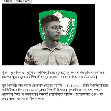
Share Photo Card
খুলনা প্রকৌশল ও প্রযুক্তি বিশ্ববিদ্যালয়ের (কুয়েট) ক্যাম্পাসে খান জাহান আলী হল-
সংলগ্ন পুকুরে ডুবে এক শিক্ষার্থীর মৃত্যু হয়েছে। রোববার বিকেলে এ ঘটনা ঘটে।
মৃত শিক্ষার্থীর নাম সায়েম ফেরদৌস (স্টুডেন্ট আইডি: ২৪২৫০৩০)। তিনি বিশ্ববিদ্যালয়ের
আর্কিটেকচার বিভাগের ২০২৪ ব্যাচের শিক্ষার্থী ছিলেন। কুয়েটের জনসংযোগ, তথ্য ও
প্রকাশনা বিভাগের জনসংযোগ কর্মকর্তা (অতিরিক্ত দায়িত্ব) শাহেদুজ্জামান শেখ এসব
তথ্য প্রথম আলোকে নিশ্চিত করেন।