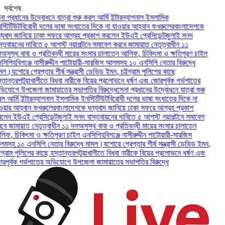
সর্বশেষ
প্রধানের উদ্বোধনে যাত্রা শুরু করল আর্মি ইন্টারন্যাশনাল ইসলামিক
টিটিউট
বিরোধী দলের ভাষা সংঘাতের দিকে না যাওয়ার আহ্বান ফখরুলের
বাংলাদেশকে
বাদ জানিয়ে ঢাকা সফরে আগ্রহ প্রকাশ করলেন ইউএই প্রেসিডেন্ট
জুলাই সনদ
তবায়নের দাবিতে ৫ আগস্ট নয়াপল্টনে সমাবেশ করবে জামায়াত নেতৃত্বাধীন ১১
ুস্থ বাবা ও প্রতিবন্ধী মায়ের সংসার চালাতেন আলিফ, চিকিৎসা ও ক্ষতিপূরণ চাইল
পি
হবিগঞ্জে নাসীরুদ্দীন পাটোয়ারী-সারজিস আলমসহ ১০ এনসিপি নেতার বিরুদ্ধে
ল।
যশোরে গ্রেপ্তার শীর্ষ সন্ত্রাসী ডেভিড ইমন, চট্টগ্রাম পুলিশের কাছে
ান্তর
পটুয়াখালীতে বিধবা নারীকে বিয়ের প্রলোভনে ধর্ষণ এবং জোরপূর্বক গর্ভপাতের
োগে উপজেলা জামায়াতের সভাপতির বিরুদ্ধে
সেনা প্রধানের উদ্বোধনে যাত্রা শুরু
র্মি ইন্টারন্যাশনাল ইসলামিক ইনস্টিটিউট
বিরোধী দলের ভাষা সংঘাতের দিকে না
ার আহ্বান ফখরুলের
বাংলাদেশকে ধন্যবাদ জানিয়ে ঢাকা সফরে আগ্রহ প্রকাশ
ন ইউএই প্রেসিডেন্ট
জুলাই সনদ বাস্তবায়নের দাবিতে ৫ আগস্ট নয়াপল্টনে সমাবেশ
 জামায়াত নেতৃত্বাধীন ১১ দল
অসুস্থ বাবা ও প্রতিবন্ধী মায়ের সংসার চালাতেন
, চিকিৎসা ও ক্ষতিপূরণ চাইল এনসিপি
হবিগঞ্জে নাসীরুদ্দীন পাটোয়ারী-সারজিস
হ ১০ এনসিপি নেতার বিরুদ্ধে মামল।
যশোরে গ্রেপ্তার শীর্ষ সন্ত্রাসী ডেভিড ইমন,
্রাম পুলিশের কাছে হস্তান্তর
পটুয়াখালীতে বিধবা নারীকে বিয়ের প্রলোভনে ধর্ষণ এবং
ূর্বক গর্ভপাতের অভিযোগে উপজেলা জামায়াতের সভাপতির বিরুদ্ধে